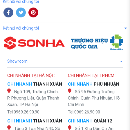
Kết nối với chúng tôi
Kết nối với chúng tôi
Showroom
CHI NHÁNH TẠI HÀ NỘI :
CHI NHÁNH TẠI TP.HCM :
CHI NHÁNH
THANH XUÂN
CHI NHÁNH
PHÚ NHUẬN
Ngõ 109, Trường Chinh,
Số 95 Đường Trường
P. Phương Liệt, Quận Thanh
Chinh, Quận Phú Nhuận, Hồ
Xuân, TP Hà Nội
Chí Minh
Tel:0969.26.90.90
Tel:0969.26.90.90
CHI NHÁNH
THANH XUÂN
CHI NHÁNH
QUẬN 12
Tầng 3 Tòa Nhà N4D, Số
Số 1 Khu Dân Cư An