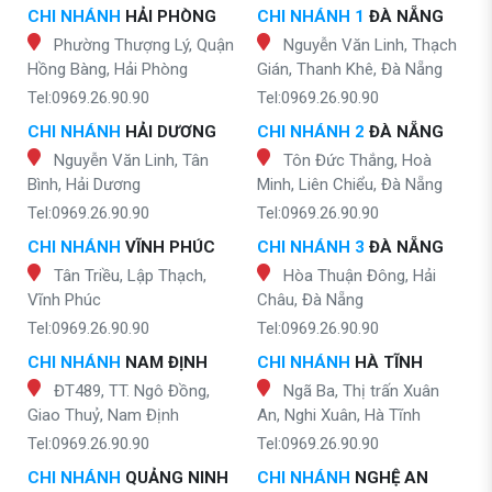
CHI NHÁNH
HẢI PHÒNG
CHI NHÁNH 1
ĐÀ NẴNG
Phường Thượng Lý, Quận
Nguyễn Văn Linh, Thạch
Hồng Bàng, Hải Phòng
Gián, Thanh Khê, Đà Nẵng
Tel:0969.26.90.90
Tel:0969.26.90.90
CHI NHÁNH
HẢI DƯƠNG
CHI NHÁNH 2
ĐÀ NẴNG
Nguyễn Văn Linh, Tân
Tôn Đức Thắng, Hoà
Bình, Hải Dương
Minh, Liên Chiểu, Đà Nẵng
Tel:0969.26.90.90
Tel:0969.26.90.90
CHI NHÁNH
VĨNH PHÚC
CHI NHÁNH 3
ĐÀ NẴNG
Tân Triều, Lập Thạch,
Hòa Thuận Đông, Hải
Vĩnh Phúc
Châu, Đà Nẵng
Tel:0969.26.90.90
Tel:0969.26.90.90
CHI NHÁNH
NAM ĐỊNH
CHI NHÁNH
HÀ TĨNH
ĐT489, TT. Ngô Đồng,
Ngã Ba, Thị trấn Xuân
Giao Thuỷ, Nam Định
An, Nghi Xuân, Hà Tĩnh
Tel:0969.26.90.90
Tel:0969.26.90.90
CHI NHÁNH
QUẢNG NINH
CHI NHÁNH
NGHỆ AN