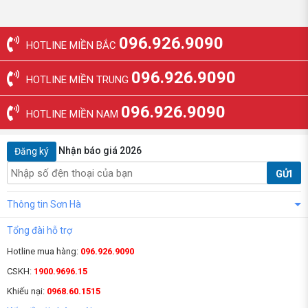
096.926.9090
HOTLINE MIỀN BẮC
096.926.9090
HOTLINE MIỀN TRUNG
096.926.9090
HOTLINE MIỀN NAM
Nhận báo giá 2026
Đăng ký
GỬI
Thông tin Sơn Hà
Tổng đài hỗ trợ
Hotline mua hàng:
096.926.9090
CSKH:
1900.9696.15
Khiếu nại:
0968.60.1515