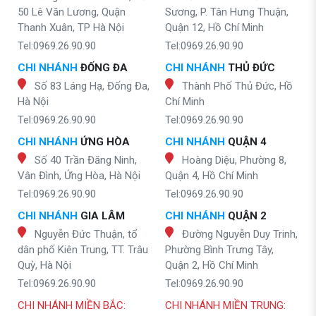
50 Lê Văn Lương, Quận
Sương, P. Tân Hưng Thuận,
Thanh Xuân, TP Hà Nội
Quận 12, Hồ Chí Minh
Tel:0969.26.90.90
Tel:0969.26.90.90
CHI NHÁNH
ĐỐNG ĐA
CHI NHÁNH
THỦ ĐỨC
Số 83 Láng Hạ, Đống Đa,
Thành Phố Thủ Đức, Hồ
Hà Nội
Chí Minh
Tel:0969.26.90.90
Tel:0969.26.90.90
CHI NHÁNH
ỨNG HÒA
CHI NHÁNH
QUẬN 4
Số 40 Trần Đăng Ninh,
Hoàng Diệu, Phường 8,
Vân Đình, Ứng Hòa, Hà Nội
Quận 4, Hồ Chí Minh
Tel:0969.26.90.90
Tel:0969.26.90.90
CHI NHÁNH
GIA LÂM
CHI NHÁNH
QUẬN 2
Nguyễn Đức Thuận, tổ
Đường Nguyễn Duy Trinh,
dân phố Kiên Trung, TT. Trâu
Phường Bình Trưng Tây,
Quỳ, Hà Nội
Quận 2, Hồ Chí Minh
Tel:0969.26.90.90
Tel:0969.26.90.90
CHI NHÁNH MIỀN BẮC:
CHI NHÁNH MIỀN TRUNG: