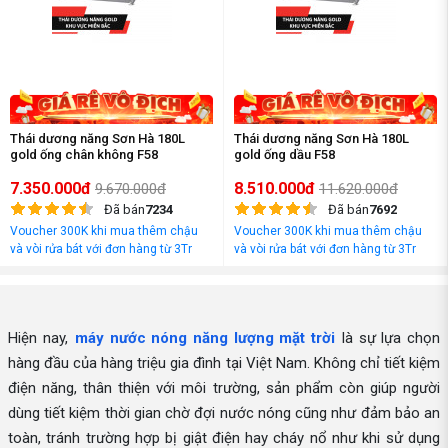
Thái dương năng Sơn Hà 180L
Thái dương năng Sơn Hà 180L
gold ống chân không F58
gold ống dầu F58
7.350.000đ
8.510.000đ
9.670.000đ
11.620.000đ
Đã bán
7234
Đã bán
7692
Voucher 300K khi mua thêm chậu
Voucher 300K khi mua thêm chậu
và vòi rửa bát với đơn hàng từ 3Tr
và vòi rửa bát với đơn hàng từ 3Tr
đồng
đồng
Hiện nay,
máy nước nóng năng lượng mặt trời
là sự lựa chọn
hàng đầu của hàng triệu gia đình tại Việt Nam. Không chỉ tiết kiệm
điện năng, thân thiện với môi trường, sản phẩm còn giúp người
dùng tiết kiệm thời gian chờ đợi nước nóng cũng như đảm bảo an
toàn, tránh trường hợp bị giật điện hay cháy nổ như khi sử dụng