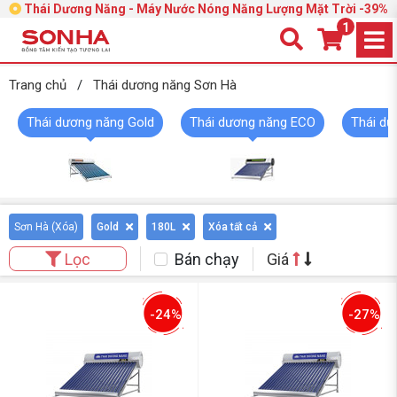
Thái Dương Năng - Máy Nước Nóng Năng Lượng Mặt Trời -39%
1
Trang chủ
/
Thái dương năng Sơn Hà
Thái dương năng Gold
Thái dương năng ECO
Thái dư
Sơn Hà (
Xóa
)
Gold
180L
Xóa tất cả
Bán chạy
Giá
Lọc
-24%
-27%