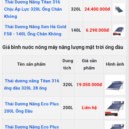
Thái Dương Năng Titan 316
Chịu Áp Lực 320L Ống Chân
320L
24.400.000đ
Không
Thái Dương Năng Sơn Hà Gold
140L
6.290.000đ
F58 - 140L Ống Chân Không
Giá bình nước nóng máy năng lượng mặt trời ống dầu
Dung
Giá sản
Tên sản phẩm
Hình ảnh
tích
phẩm
Thái dương năng Titan 316
320L
19.050.000đ
ống dầu 320L 28 ống
Thái Dương Năng Eco Plus
200L
Liên hệ
200L Ống Dầu
Thái Dương Năng Eco Plus