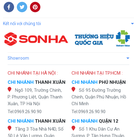
Kết nối với chúng tôi
Showroom
CHI NHÁNH TẠI HÀ NỘI :
CHI NHÁNH TẠI TP.HCM :
CHI NHÁNH
THANH XUÂN
CHI NHÁNH
PHÚ NHUẬN
Ngõ 109, Trường Chinh,
Số 95 Đường Trường
P. Phương Liệt, Quận Thanh
Chinh, Quận Phú Nhuận, Hồ
Xuân, TP Hà Nội
Chí Minh
Tel:0969.26.90.90
Tel:0969.26.90.90
CHI NHÁNH
THANH XUÂN
CHI NHÁNH
QUẬN 12
Tầng 3 Tòa Nhà N4D, Số
Số 1 Khu Dân Cư An
50 Lê Văn Lương, Quận
Sương, P. Tân Hưng Thuận,