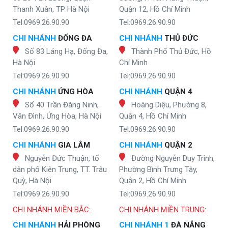
Thanh Xuân, TP Hà Nội
Quận 12, Hồ Chí Minh
Tel:0969.26.90.90
Tel:0969.26.90.90
CHI NHÁNH
ĐỐNG ĐA
CHI NHÁNH
THỦ ĐỨC
Số 83 Láng Hạ, Đống Đa,
Thành Phố Thủ Đức, Hồ
Hà Nội
Chí Minh
Tel:0969.26.90.90
Tel:0969.26.90.90
CHI NHÁNH
ỨNG HÒA
CHI NHÁNH
QUẬN 4
Số 40 Trần Đăng Ninh,
Hoàng Diệu, Phường 8,
Vân Đình, Ứng Hòa, Hà Nội
Quận 4, Hồ Chí Minh
Tel:0969.26.90.90
Tel:0969.26.90.90
CHI NHÁNH
GIA LÂM
CHI NHÁNH
QUẬN 2
Nguyễn Đức Thuận, tổ
Đường Nguyễn Duy Trinh,
dân phố Kiên Trung, TT. Trâu
Phường Bình Trưng Tây,
Quỳ, Hà Nội
Quận 2, Hồ Chí Minh
Tel:0969.26.90.90
Tel:0969.26.90.90
CHI NHÁNH MIỀN BẮC:
CHI NHÁNH MIỀN TRUNG:
CHI NHÁNH
HẢI PHÒNG
CHI NHÁNH 1
ĐÀ NẴNG