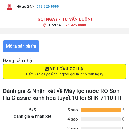
Hỗ trợ 24/7:
096.926.9090
GỌI NGAY - TƯ VẤN LUÔN!
Hotline :
096.926.9090
Mô tả sản phẩm
Đang cập nhật
YÊU CẦU GỌI LẠI
Bấm vào đây để chúng tôi gọi lại cho bạn ngay
Đánh giá & Nhận xét về Máy lọc nước RO Sơn
Hà Classic xanh hoa tuyết 10 lõi SHK-7110-HT
5
/5
5 sao
5
đánh giá & nhận xét
4 sao
0
3 sao
0