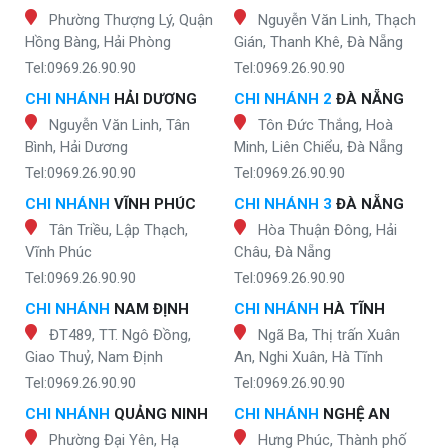
Phường Thượng Lý, Quận
Nguyễn Văn Linh, Thạch
Hồng Bàng, Hải Phòng
Gián, Thanh Khê, Đà Nẵng
Tel:0969.26.90.90
Tel:0969.26.90.90
CHI NHÁNH
HẢI DƯƠNG
CHI NHÁNH 2
ĐÀ NẴNG
Nguyễn Văn Linh, Tân
Tôn Đức Thắng, Hoà
Bình, Hải Dương
Minh, Liên Chiểu, Đà Nẵng
Tel:0969.26.90.90
Tel:0969.26.90.90
CHI NHÁNH
VĨNH PHÚC
CHI NHÁNH 3
ĐÀ NẴNG
Tân Triều, Lập Thạch,
Hòa Thuận Đông, Hải
Vĩnh Phúc
Châu, Đà Nẵng
Tel:0969.26.90.90
Tel:0969.26.90.90
CHI NHÁNH
NAM ĐỊNH
CHI NHÁNH
HÀ TĨNH
ĐT489, TT. Ngô Đồng,
Ngã Ba, Thị trấn Xuân
Giao Thuỷ, Nam Định
An, Nghi Xuân, Hà Tĩnh
Tel:0969.26.90.90
Tel:0969.26.90.90
CHI NHÁNH
QUẢNG NINH
CHI NHÁNH
NGHỆ AN
Phường Đại Yên, Hạ
Hưng Phúc, Thành phố