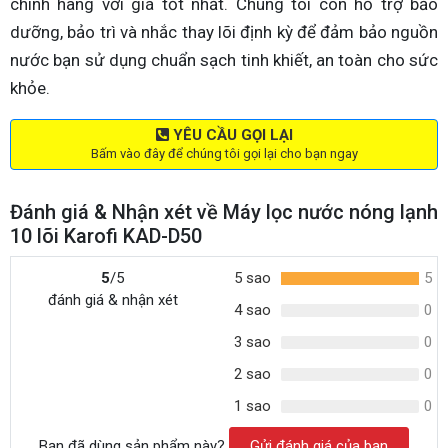
chính hãng với giá tốt nhất. Chúng tôi còn hỗ trợ bảo
dưỡng, bảo trì và nhắc thay lõi định kỳ để đảm bảo nguồn
nước bạn sử dụng chuẩn sạch tinh khiết, an toàn cho sức
khỏe.
YÊU CẦU GỌI LẠI
Bấm vào đây để chúng tôi gọi lại cho bạn ngay
Đánh giá & Nhận xét về Máy lọc nước nóng lạnh
10 lõi Karofi KAD-D50
5
/5
5 sao
5
đánh giá & nhận xét
4 sao
0
3 sao
0
2 sao
0
1 sao
0
Bạn đã dùng sản phẩm này?
Gửi đánh giá của bạn