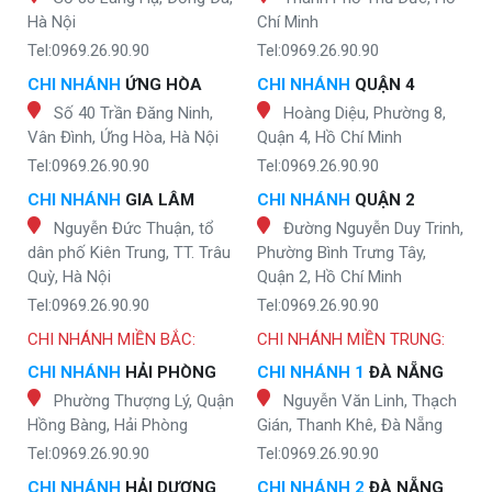
Hà Nội
Chí Minh
Tel:0969.26.90.90
Tel:0969.26.90.90
CHI NHÁNH
ỨNG HÒA
CHI NHÁNH
QUẬN 4
Số 40 Trần Đăng Ninh,
Hoàng Diệu, Phường 8,
Vân Đình, Ứng Hòa, Hà Nội
Quận 4, Hồ Chí Minh
Tel:0969.26.90.90
Tel:0969.26.90.90
CHI NHÁNH
GIA LÂM
CHI NHÁNH
QUẬN 2
Nguyễn Đức Thuận, tổ
Đường Nguyễn Duy Trinh,
dân phố Kiên Trung, TT. Trâu
Phường Bình Trưng Tây,
Quỳ, Hà Nội
Quận 2, Hồ Chí Minh
Tel:0969.26.90.90
Tel:0969.26.90.90
CHI NHÁNH MIỀN BẮC:
CHI NHÁNH MIỀN TRUNG:
CHI NHÁNH
HẢI PHÒNG
CHI NHÁNH 1
ĐÀ NẴNG
Phường Thượng Lý, Quận
Nguyễn Văn Linh, Thạch
Hồng Bàng, Hải Phòng
Gián, Thanh Khê, Đà Nẵng
Tel:0969.26.90.90
Tel:0969.26.90.90
CHI NHÁNH
HẢI DƯƠNG
CHI NHÁNH 2
ĐÀ NẴNG