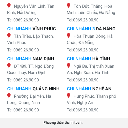
Nguyễn Văn Linh, Tân
Tôn Đức Thắng, Hoà
Bình, Hải Dương
Minh, Liên Chiểu, Đà Nẵng
Tel:0969.26.90.90
Tel:0969.26.90.90
CHI NHÁNH
VĨNH PHÚC
CHI NHÁNH 3
ĐÀ NẴNG
Tân Triều, Lập Thạch,
Hòa Thuận Đông, Hải
Vĩnh Phúc
Châu, Đà Nẵng
Tel:0969.26.90.90
Tel:0969.26.90.90
CHI NHÁNH
NAM ĐỊNH
CHI NHÁNH
HÀ TĨNH
ĐT489, TT. Ngô Đồng,
Ngã Ba, Thị trấn Xuân
Giao Thuỷ, Nam Định
An, Nghi Xuân, Hà Tĩnh
Tel:0969.26.90.90
Tel:0969.26.90.90
CHI NHÁNH
QUẢNG NINH
CHI NHÁNH
NGHỆ AN
Phường Đại Yên, Hạ
Hưng Phúc, Thành phố
Long, Quảng Ninh
Vinh, Nghệ An
Tel:0969.26.90.90
Tel:0969.26.90.90
Phương thức thanh toán :