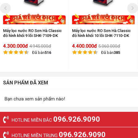
Máy lọc nước RO Sơn Hà Classic
Máy lọc nước RO Sơn Hà Classic
đỏ hình khối 9 lõi SHK-7109-DK
đỏ hình khối 10 lõi SHK-7110-DK
4.300.000đ
4.400.000đ
4.945.000đ
5.060.000đ
Đã bán
516
Đã bán
385
SẢN PHẨM ĐÃ XEM
Bạn chưa xem sản phẩm nào!
096.926.9090
HOTLINE MIỀN BẮC
096.926.9090
HOTLINE MIỀN TRUNG