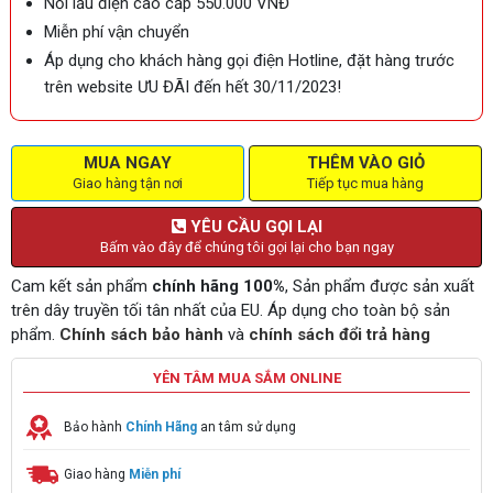
Nồi lẩu điện cao cấp 550.000 VNĐ
Miễn phí vận chuyển
Áp dụng cho khách hàng gọi điện Hotline, đặt hàng trước
trên website ƯU ĐÃI đến hết 30/11/2023!
MUA NGAY
THÊM VÀO GIỎ
Giao hàng tận nơi
Tiếp tục mua hàng
YÊU CẦU GỌI LẠI
Bấm vào đây để chúng tôi gọi lại cho bạn ngay
Cam kết sản phẩm
chính hãng 100%
, Sản phẩm được sản xuất
trên dây truyền tối tân nhất của EU. Áp dụng cho toàn bộ sản
phẩm.
Chính sách bảo hành
và
chính sách đổi trả hàng
YÊN TÂM MUA SẮM ONLINE
Bảo hành
Chính Hãng
an tâm sử dụng
Giao hàng
Miễn phí