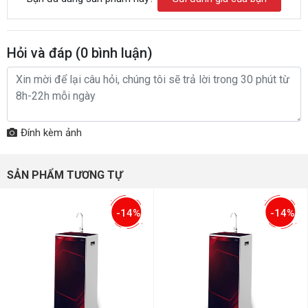
Hỏi và đáp (
0
bình luận)
Đính kèm ảnh
SẢN PHẨM TƯƠNG TỰ
-14%
-14%