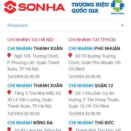
Showroom
CHI NHÁNH TẠI HÀ NỘI :
CHI NHÁNH TẠI TP.HCM :
CHI NHÁNH
THANH XUÂN
CHI NHÁNH
PHÚ NHUẬN
Ngõ 109, Trường Chinh,
Số 95 Đường Trường
P. Phương Liệt, Quận Thanh
Chinh, Quận Phú Nhuận, Hồ
Xuân, TP Hà Nội
Chí Minh
Tel:0969.26.90.90
Tel:0969.26.90.90
CHI NHÁNH
THANH XUÂN
CHI NHÁNH
QUẬN 12
Tầng 3 Tòa Nhà N4D, Số
Số 1 Khu Dân Cư An
50 Lê Văn Lương, Quận
Sương, P. Tân Hưng Thuận,
Thanh Xuân, TP Hà Nội
Quận 12, Hồ Chí Minh
Tel:0969.26.90.90
Tel:0969.26.90.90
CHI NHÁNH
ĐỐNG ĐA
CHI NHÁNH
THỦ ĐỨC
Số 83 Láng Hạ, Đống Đa,
Thành Phố Thủ Đức, Hồ