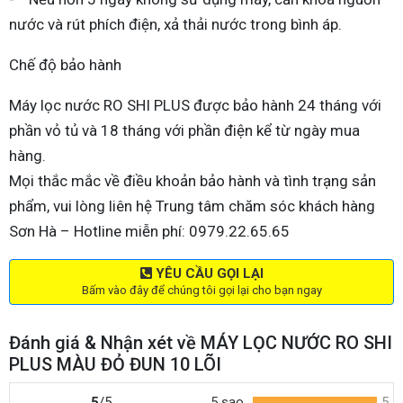
nước và rút phích điện, xả thải nước trong bình áp.
Chế độ bảo hành
Máy lọc nước RO SHI PLUS được bảo hành 24 tháng với
phần vỏ tủ và 18 tháng với phần điện kể từ ngày mua
hàng.
Mọi thắc mắc về điều khoản bảo hành và tình trạng sản
phẩm, vui lòng liên hệ Trung tâm chăm sóc khách hàng
Sơn Hà – Hotline miễn phí: 0979.22.65.65
YÊU CẦU GỌI LẠI
Bấm vào đây để chúng tôi gọi lại cho bạn ngay
Đánh giá & Nhận xét về MÁY LỌC NƯỚC RO SHI
PLUS MÀU ĐỎ ĐUN 10 LÕI
5
/5
5 sao
5