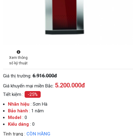
Xem thông
số kỹ thuật
6.916.000đ
Giá thị trường:
5.200.000
đ
Giá khuyến mại miền Bắc:
Tiết kiệm :
-25%
Nhãn hiệu
: Sơn Hà
Bảo hành
: 1 năm
Model
: 0
Kiểu dáng
: 0
Tình trạng :
CÒN HÀNG