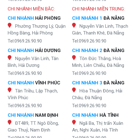
CHI NHÁNH MIỀN BẮC:
CHI NHÁNH MIỀN TRUNG:
CHI NHÁNH
HẢI PHÒNG
CHI NHÁNH 1
ĐÀ NẴNG
Phường Thượng Lý, Quận
Nguyễn Văn Linh, Thạch
Hồng Bàng, Hải Phòng
Gián, Thanh Khê, Đà Nẵng
Tel:0969.26.90.90
Tel:0969.26.90.90
CHI NHÁNH
HẢI DƯƠNG
CHI NHÁNH 2
ĐÀ NẴNG
Nguyễn Văn Linh, Tân
Tôn Đức Thắng, Hoà
Bình, Hải Dương
Minh, Liên Chiểu, Đà Nẵng
Tel:0969.26.90.90
Tel:0969.26.90.90
CHI NHÁNH
VĨNH PHÚC
CHI NHÁNH 3
ĐÀ NẴNG
Tân Triều, Lập Thạch,
Hòa Thuận Đông, Hải
Vĩnh Phúc
Châu, Đà Nẵng
Tel:0969.26.90.90
Tel:0969.26.90.90
CHI NHÁNH
NAM ĐỊNH
CHI NHÁNH
HÀ TĨNH
ĐT489, TT. Ngô Đồng,
Ngã Ba, Thị trấn Xuân
Giao Thuỷ, Nam Định
An, Nghi Xuân, Hà Tĩnh