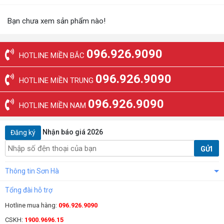
Bạn chưa xem sản phẩm nào!
096.926.9090
HOTLINE MIỀN BẮC
096.926.9090
HOTLINE MIỀN TRUNG
096.926.9090
HOTLINE MIỀN NAM
Nhận báo giá 2026
Đăng ký
GỬI
Thông tin Sơn Hà
Tổng đài hỗ trợ
Hotline mua hàng:
096.926.9090
CSKH:
1900.9696.15