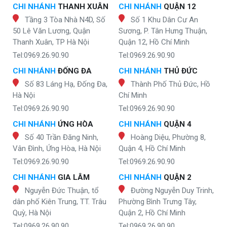
CHI NHÁNH
THANH XUÂN
CHI NHÁNH
QUẬN 12
Tầng 3 Tòa Nhà N4D, Số
Số 1 Khu Dân Cư An
50 Lê Văn Lương, Quận
Sương, P. Tân Hưng Thuận,
Thanh Xuân, TP Hà Nội
Quận 12, Hồ Chí Minh
Tel:0969.26.90.90
Tel:0969.26.90.90
CHI NHÁNH
ĐỐNG ĐA
CHI NHÁNH
THỦ ĐỨC
Số 83 Láng Hạ, Đống Đa,
Thành Phố Thủ Đức, Hồ
Hà Nội
Chí Minh
Tel:0969.26.90.90
Tel:0969.26.90.90
CHI NHÁNH
ỨNG HÒA
CHI NHÁNH
QUẬN 4
Số 40 Trần Đăng Ninh,
Hoàng Diệu, Phường 8,
Vân Đình, Ứng Hòa, Hà Nội
Quận 4, Hồ Chí Minh
Tel:0969.26.90.90
Tel:0969.26.90.90
CHI NHÁNH
GIA LÂM
CHI NHÁNH
QUẬN 2
Nguyễn Đức Thuận, tổ
Đường Nguyễn Duy Trinh,
dân phố Kiên Trung, TT. Trâu
Phường Bình Trưng Tây,
Quỳ, Hà Nội
Quận 2, Hồ Chí Minh
Tel:0969.26.90.90
Tel:0969.26.90.90