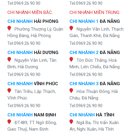
Tel:0969.26.90.90
Tel:0969.26.90.90
CHI NHÁNH MIỀN BẮC:
CHI NHÁNH MIỀN TRUNG:
CHI NHÁNH
HẢI PHÒNG
CHI NHÁNH 1
ĐÀ NẴNG
Phường Thượng Lý, Quận
Nguyễn Văn Linh, Thạch
Hồng Bàng, Hải Phòng
Gián, Thanh Khê, Đà Nẵng
Tel:0969.26.90.90
Tel:0969.26.90.90
CHI NHÁNH
HẢI DƯƠNG
CHI NHÁNH 2
ĐÀ NẴNG
Nguyễn Văn Linh, Tân
Tôn Đức Thắng, Hoà
Bình, Hải Dương
Minh, Liên Chiểu, Đà Nẵng
Tel:0969.26.90.90
Tel:0969.26.90.90
CHI NHÁNH
VĨNH PHÚC
CHI NHÁNH 3
ĐÀ NẴNG
Tân Triều, Lập Thạch,
Hòa Thuận Đông, Hải
Vĩnh Phúc
Châu, Đà Nẵng
Tel:0969.26.90.90
Tel:0969.26.90.90
CHI NHÁNH
NAM ĐỊNH
CHI NHÁNH
HÀ TĨNH
ĐT489, TT. Ngô Đồng,
Ngã Ba, Thị trấn Xuân
Giao Thuỷ, Nam Định
An, Nghi Xuân, Hà Tĩnh