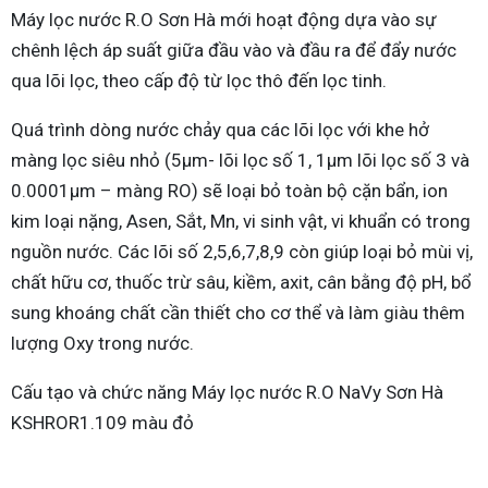
Máy lọc nước R.O Sơn Hà mới hoạt động dựa vào sự
chênh lệch áp suất giữa đầu vào và đầu ra để đẩy nước
qua lõi lọc, theo cấp độ từ lọc thô đến lọc tinh.
Quá trình dòng nước chảy qua các lõi lọc với khe hở
màng lọc siêu nhỏ (5µm- lõi lọc số 1, 1µm lõi lọc số 3 và
0.0001µm – màng RO) sẽ loại bỏ toàn bộ cặn bẩn, ion
kim loại nặng, Asen, Sắt, Mn, vi sinh vật, vi khuẩn có trong
nguồn nước. Các lõi số 2,5,6,7,8,9 còn giúp loại bỏ mùi vị,
chất hữu cơ, thuốc trừ sâu, kiềm, axit, cân bằng độ pH, bổ
sung khoáng chất cần thiết cho cơ thể và làm giàu thêm
lượng Oxy trong nước.
Cấu tạo và chức năng Máy lọc nước R.O NaVy Sơn Hà
KSHROR1.109 màu đỏ