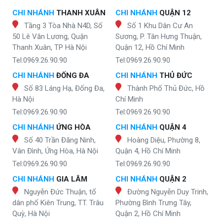
CHI NHÁNH
THANH XUÂN
CHI NHÁNH
QUẬN 12
Tầng 3 Tòa Nhà N4D, Số
Số 1 Khu Dân Cư An
50 Lê Văn Lương, Quận
Sương, P. Tân Hưng Thuận,
Thanh Xuân, TP Hà Nội
Quận 12, Hồ Chí Minh
Tel:0969.26.90.90
Tel:0969.26.90.90
CHI NHÁNH
ĐỐNG ĐA
CHI NHÁNH
THỦ ĐỨC
Số 83 Láng Hạ, Đống Đa,
Thành Phố Thủ Đức, Hồ
Hà Nội
Chí Minh
Tel:0969.26.90.90
Tel:0969.26.90.90
CHI NHÁNH
ỨNG HÒA
CHI NHÁNH
QUẬN 4
Số 40 Trần Đăng Ninh,
Hoàng Diệu, Phường 8,
Vân Đình, Ứng Hòa, Hà Nội
Quận 4, Hồ Chí Minh
Tel:0969.26.90.90
Tel:0969.26.90.90
CHI NHÁNH
GIA LÂM
CHI NHÁNH
QUẬN 2
Nguyễn Đức Thuận, tổ
Đường Nguyễn Duy Trinh,
dân phố Kiên Trung, TT. Trâu
Phường Bình Trưng Tây,
Quỳ, Hà Nội
Quận 2, Hồ Chí Minh