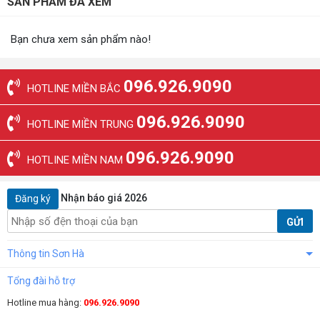
SẢN PHẨM ĐÃ XEM
Bạn chưa xem sản phẩm nào!
096.926.9090
HOTLINE MIỀN BẮC
096.926.9090
HOTLINE MIỀN TRUNG
096.926.9090
HOTLINE MIỀN NAM
Nhận báo giá 2026
Đăng ký
GỬI
Thông tin Sơn Hà
Tổng đài hỗ trợ
Hotline mua hàng:
096.926.9090