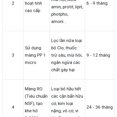
2
hoạt tính
6 - 9 tháng
amin, protit, lipit,
cao cấp
photpho,
amoni...
Lọc lần nữa loại
Sử dụng
bỏ Clo, thuốc
3
màng PP 1
trừ sâu, mùi hôi,
9 - 12 tháng
micro
ngăn ngừa các
chất gây hại
Màng RO
Loại bỏ hầu hết
(Tiêu chuẩn
các cặn bẩn hữu
NSF), tạo
cơ, kim loại
4
24 - 36 tháng
khe hở
nặng, vô cơ, vi