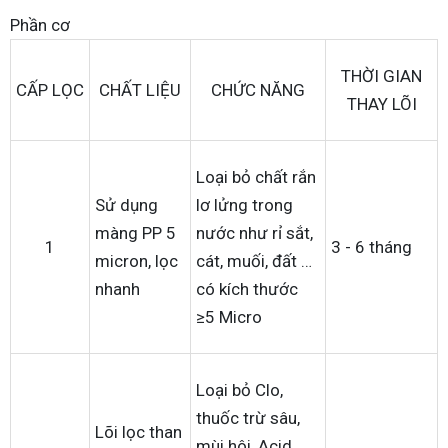
Phần cơ
THỜI GIAN
CẤP LỌC
CHẤT LIỆU
CHỨC NĂNG
THAY LÕI
Loại bỏ chất rắn
Sử dụng
lơ lửng trong
màng PP 5
nước như rỉ sắt,
1
3 - 6 tháng
micron, lọc
cát, muối, đất …
nhanh
có kích thước
≥5 Micro
Loại bỏ Clo,
thuốc trừ sâu,
Lõi lọc than
mùi hôi, Acid