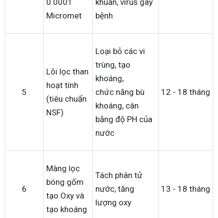
0.0001
khuẩn, virus gây
Micromet
bệnh
Loại bỏ các vi
trùng, tạo
Lõi lọc than
khoáng,
hoạt tính
5
chức năng bù
12 - 18 tháng
(tiêu chuẩn
khoáng, cân
NSF)
bằng độ PH của
nước
Màng lọc
Tách phân tử
bóng gốm
6
nước, tăng
13 - 18 tháng
tạo Oxy và
lượng oxy
tạo khoáng