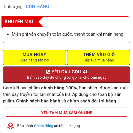
Tình trạng :
CÒN HÀNG
KHUYẾN MÃI
Miễn phí vận chuyển toàn quốc, thanh toán khi nhận hàng
MUA NGAY
THÊM VÀO GIỎ
Giao hàng tận nơi
Tiếp tục mua hàng
YÊU CẦU GỌI LẠI
Bấm vào đây để chúng tôi gọi lại cho bạn ngay
Cam kết sản phẩm
chính hãng 100%
, Sản phẩm được sản xuất
trên dây truyền tối tân nhất của EU. Áp dụng cho toàn bộ sản
phẩm.
Chính sách bảo hành
và
chính sách đổi trả hàng
YÊN TÂM MUA SẮM ONLINE
Bảo hành
Chính Hãng
an tâm sử dụng