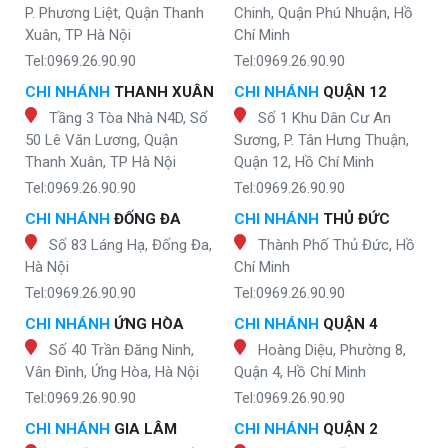
P. Phương Liệt, Quận Thanh
Chinh, Quận Phú Nhuận, Hồ
Xuân, TP Hà Nội
Chí Minh
Tel:0969.26.90.90
Tel:0969.26.90.90
CHI NHÁNH
THANH XUÂN
CHI NHÁNH
QUẬN 12
Tầng 3 Tòa Nhà N4D, Số
Số 1 Khu Dân Cư An
50 Lê Văn Lương, Quận
Sương, P. Tân Hưng Thuận,
Thanh Xuân, TP Hà Nội
Quận 12, Hồ Chí Minh
Tel:0969.26.90.90
Tel:0969.26.90.90
CHI NHÁNH
ĐỐNG ĐA
CHI NHÁNH
THỦ ĐỨC
Số 83 Láng Hạ, Đống Đa,
Thành Phố Thủ Đức, Hồ
Hà Nội
Chí Minh
Tel:0969.26.90.90
Tel:0969.26.90.90
CHI NHÁNH
ỨNG HÒA
CHI NHÁNH
QUẬN 4
Số 40 Trần Đăng Ninh,
Hoàng Diệu, Phường 8,
Vân Đình, Ứng Hòa, Hà Nội
Quận 4, Hồ Chí Minh
Tel:0969.26.90.90
Tel:0969.26.90.90
CHI NHÁNH
GIA LÂM
CHI NHÁNH
QUẬN 2