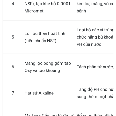
4
NSF), tạo khe hở 0.0001
kim loại nặng, vô cơ,
Micromet
bệnh
Loại bỏ các vi trùng
Lõi lọc than hoạt tính
5
chức năng bù khoán
(tiêu chuẩn NSF)
PH của nước
Màng lọc bóng gốm tạo
6
Tách phân tử nước, 
Oxy và tạo khoáng
Tăng độ PH cho nước
7
Hạt sứ Alkaline
sung thêm một phần
Maifan - Cấu tạo từ đá tự
Bổ sung thêm 45 loạ