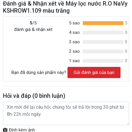
Đánh giá & Nhận xét về Máy lọc nước R.O NaVy
KSHROW1.109 màu trắng
5
/5
5 sao
5
đánh giá & nhận xét
4 sao
0
3 sao
0
2 sao
0
1 sao
0
Bạn đã dùng sản phẩm này?
Gửi đánh giá của bạn
Hỏi và đáp (
0
bình luận)
Đính kèm ảnh