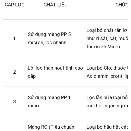
CẤP LỌC
CHẤT LIỆU
CHỨC 
Loại bỏ chất rắn lơ 
Sử dụng màng PP 5
1
như rỉ sắt, cát, muối
micron, lọc nhanh
thước ≥5 Micro
Lõi lọc than hoạt tính cao
Loại bỏ Clo, thuốc tr
2
cấp
Acid amin, protit, lip
Sử dụng màng PP 1
Lọc lần nữa loại bỏ C
3
micro
mùi hôi, ngăn ngừa 
Màng RO (Tiêu chuẩn
Loại bỏ hầu hết các 