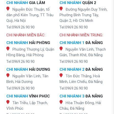
CHI NHÁNH
GIA LÂM
CHI NHÁNH
QUẬN 2
Nguyễn Đức Thuận, tổ
Đường Nguyễn Duy Trinh,
dân phố Kiên Trung, TT. Trâu
Phường Bình Trưng Tây,
Quỳ, Hà Nội
Quận 2, Hồ Chí Minh
Tel:0969.26.90.90
Tel:0969.26.90.90
CHI NHÁNH MIỀN BẮC:
CHI NHÁNH MIỀN TRUNG:
CHI NHÁNH
HẢI PHÒNG
CHI NHÁNH 1
ĐÀ NẴNG
Phường Thượng Lý, Quận
Nguyễn Văn Linh, Thạch
Hồng Bàng, Hải Phòng
Gián, Thanh Khê, Đà Nẵng
Tel:0969.26.90.90
Tel:0969.26.90.90
CHI NHÁNH
HẢI DƯƠNG
CHI NHÁNH 2
ĐÀ NẴNG
Nguyễn Văn Linh, Tân
Tôn Đức Thắng, Hoà
Bình, Hải Dương
Minh, Liên Chiểu, Đà Nẵng
Tel:0969.26.90.90
Tel:0969.26.90.90
CHI NHÁNH
VĨNH PHÚC
CHI NHÁNH 3
ĐÀ NẴNG
Tân Triều, Lập Thạch,
Hòa Thuận Đông, Hải
Vĩnh Phúc
Châu, Đà Nẵng