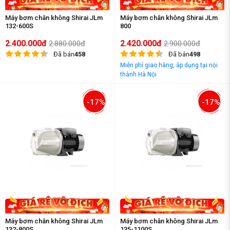
Máy bơm chân không Shirai JLm
Máy bơm chân không Shirai JLm
132-600S
800
2.400.000đ
2.420.000đ
2.880.000đ
2.900.000đ
Đã bán
458
Đã bán
498
Miễn phí giao hàng, áp dụng tại nội
thành Hà Nội
-17%
-17%
Máy bơm chân không Shirai JLm
Máy bơm chân không Shirai JLm
132-800S
135-1100S