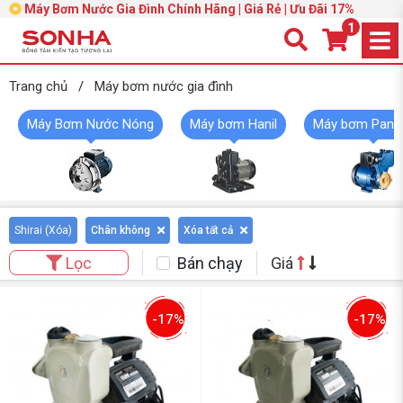
Máy Bơm Nước Gia Đình Chính Hãng | Giá Rẻ | Ưu Đãi 17%
1
Trang chủ
/
Máy bơm nước gia đình
Máy Bơm Nước Nóng
Máy bơm Hanil
Máy bơm Pana
Shirai (
Xóa
)
Chân không
Xóa tất cả
Bán chạy
Giá
Lọc
-17%
-17%