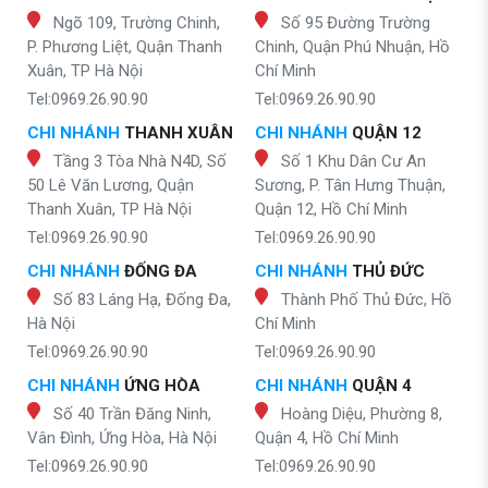
Ngõ 109, Trường Chinh,
Số 95 Đường Trường
P. Phương Liệt, Quận Thanh
Chinh, Quận Phú Nhuận, Hồ
Xuân, TP Hà Nội
Chí Minh
Tel:0969.26.90.90
Tel:0969.26.90.90
CHI NHÁNH
THANH XUÂN
CHI NHÁNH
QUẬN 12
Tầng 3 Tòa Nhà N4D, Số
Số 1 Khu Dân Cư An
50 Lê Văn Lương, Quận
Sương, P. Tân Hưng Thuận,
Thanh Xuân, TP Hà Nội
Quận 12, Hồ Chí Minh
Tel:0969.26.90.90
Tel:0969.26.90.90
CHI NHÁNH
ĐỐNG ĐA
CHI NHÁNH
THỦ ĐỨC
Số 83 Láng Hạ, Đống Đa,
Thành Phố Thủ Đức, Hồ
Hà Nội
Chí Minh
Tel:0969.26.90.90
Tel:0969.26.90.90
CHI NHÁNH
ỨNG HÒA
CHI NHÁNH
QUẬN 4
Số 40 Trần Đăng Ninh,
Hoàng Diệu, Phường 8,
Vân Đình, Ứng Hòa, Hà Nội
Quận 4, Hồ Chí Minh
Tel:0969.26.90.90
Tel:0969.26.90.90