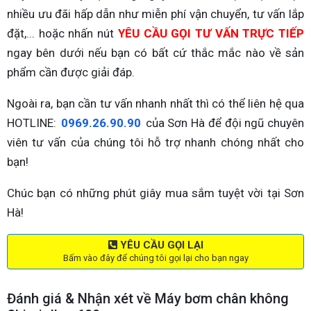
nhiều ưu đãi hấp dẫn như miễn phí vận chuyển, tư vấn lắp
đặt,... hoặc nhấn nút
YÊU CẦU GỌI TƯ VẤN TRỰC TIẾP
ngay bên dưới nếu bạn có bất cứ thắc mắc nào về sản
phẩm cần được giải đáp.
Ngoài ra, bạn cần tư vấn nhanh nhất thì có thể liên hệ qua
HOTLINE:
0969.26.90.90
của Sơn Hà để đội ngũ chuyên
viên tư vấn của chúng tôi hỗ trợ nhanh chóng nhất cho
bạn!
Chúc bạn có những phút giây mua sắm tuyệt vời tại Sơn
Hà!
YÊU CẦU GỌI LẠI
Bấm vào đây để chúng tôi gọi lại cho bạn ngay
Đánh giá & Nhận xét về Máy bơm chân không