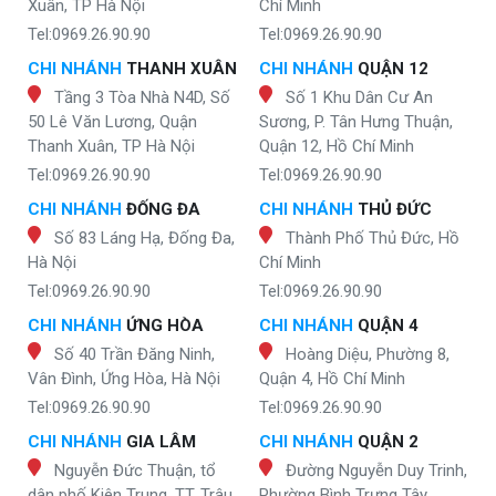
Xuân, TP Hà Nội
Chí Minh
Tel:0969.26.90.90
Tel:0969.26.90.90
CHI NHÁNH
THANH XUÂN
CHI NHÁNH
QUẬN 12
Tầng 3 Tòa Nhà N4D, Số
Số 1 Khu Dân Cư An
50 Lê Văn Lương, Quận
Sương, P. Tân Hưng Thuận,
Thanh Xuân, TP Hà Nội
Quận 12, Hồ Chí Minh
Tel:0969.26.90.90
Tel:0969.26.90.90
CHI NHÁNH
ĐỐNG ĐA
CHI NHÁNH
THỦ ĐỨC
Số 83 Láng Hạ, Đống Đa,
Thành Phố Thủ Đức, Hồ
Hà Nội
Chí Minh
Tel:0969.26.90.90
Tel:0969.26.90.90
CHI NHÁNH
ỨNG HÒA
CHI NHÁNH
QUẬN 4
Số 40 Trần Đăng Ninh,
Hoàng Diệu, Phường 8,
Vân Đình, Ứng Hòa, Hà Nội
Quận 4, Hồ Chí Minh
Tel:0969.26.90.90
Tel:0969.26.90.90
CHI NHÁNH
GIA LÂM
CHI NHÁNH
QUẬN 2
Nguyễn Đức Thuận, tổ
Đường Nguyễn Duy Trinh,
dân phố Kiên Trung, TT. Trâu
Phường Bình Trưng Tây,