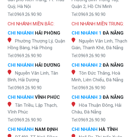
Quỳ, Hà Nội
Quận 2, Hồ Chí Minh
Tel:0969.26.90.90
Tel:0969.26.90.90
CHI NHÁNH MIỀN BẮC:
CHI NHÁNH MIỀN TRUNG:
CHI NHÁNH
HẢI PHÒNG
CHI NHÁNH 1
ĐÀ NẴNG
Phường Thượng Lý, Quận
Nguyễn Văn Linh, Thạch
Hồng Bàng, Hải Phòng
Gián, Thanh Khê, Đà Nẵng
Tel:0969.26.90.90
Tel:0969.26.90.90
CHI NHÁNH
HẢI DƯƠNG
CHI NHÁNH 2
ĐÀ NẴNG
Nguyễn Văn Linh, Tân
Tôn Đức Thắng, Hoà
Bình, Hải Dương
Minh, Liên Chiểu, Đà Nẵng
Tel:0969.26.90.90
Tel:0969.26.90.90
CHI NHÁNH
VĨNH PHÚC
CHI NHÁNH 3
ĐÀ NẴNG
Tân Triều, Lập Thạch,
Hòa Thuận Đông, Hải
Vĩnh Phúc
Châu, Đà Nẵng
Tel:0969.26.90.90
Tel:0969.26.90.90
CHI NHÁNH
NAM ĐỊNH
CHI NHÁNH
HÀ TĨNH