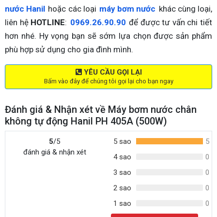
nước Hanil
hoặc các loại
máy bơm nước
khác cùng loại,
liên hệ
HOTLINE
:
0969.26.90.90
để được tư vấn chi tiết
hơn nhé. Hy vọng bạn sẽ sớm lựa chọn được sản phẩm
phù hợp sử dụng cho gia đình mình.
YÊU CẦU GỌI LẠI
Bấm vào đây để chúng tôi gọi lại cho bạn ngay
Đánh giá & Nhận xét về Máy bơm nước chân
không tự động Hanil PH 405A (500W)
5
/5
5 sao
5
đánh giá & nhận xét
4 sao
0
3 sao
0
2 sao
0
1 sao
0