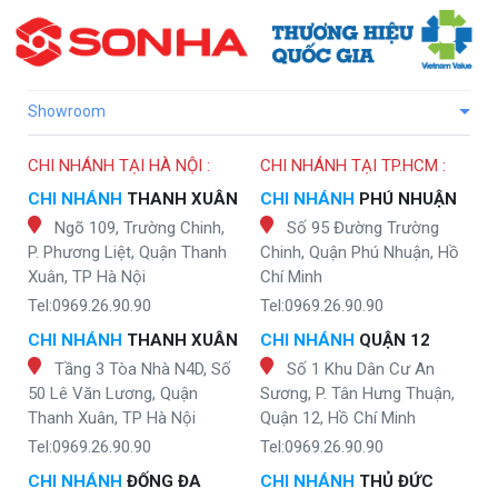
Showroom
CHI NHÁNH TẠI HÀ NỘI :
CHI NHÁNH TẠI TP.HCM :
CHI NHÁNH
THANH XUÂN
CHI NHÁNH
PHÚ NHUẬN
Ngõ 109, Trường Chinh,
Số 95 Đường Trường
P. Phương Liệt, Quận Thanh
Chinh, Quận Phú Nhuận, Hồ
Xuân, TP Hà Nội
Chí Minh
Tel:0969.26.90.90
Tel:0969.26.90.90
CHI NHÁNH
THANH XUÂN
CHI NHÁNH
QUẬN 12
Tầng 3 Tòa Nhà N4D, Số
Số 1 Khu Dân Cư An
50 Lê Văn Lương, Quận
Sương, P. Tân Hưng Thuận,
Thanh Xuân, TP Hà Nội
Quận 12, Hồ Chí Minh
Tel:0969.26.90.90
Tel:0969.26.90.90
CHI NHÁNH
ĐỐNG ĐA
CHI NHÁNH
THỦ ĐỨC