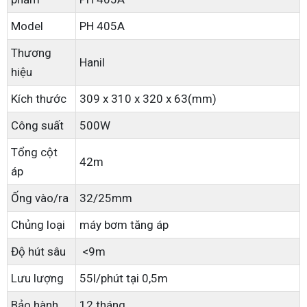
Model
PH 405A
Thương
Hanil
hiệu
Kích thước
309 x 310 x 320 x 63(mm)
Công suất
500W
Tổng cột
42m
áp
Ống vào/ra
32/25mm
Chủng loại
máy bơm tăng áp
Độ hút sâu
<9m
Lưu lượng
55l/phút tại 0,5m
Bảo hành
12 tháng