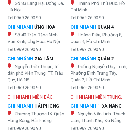
Số 83 Láng Hạ, Đống Đa,
Thành Phố Thủ Đức, Hồ
Hà Nội
Chí Minh
Tel:0969.26.90.90
Tel:0969.26.90.90
CHI NHÁNH
ỨNG HÒA
CHI NHÁNH
QUẬN 4
Số 40 Trần Đăng Ninh,
Hoàng Diệu, Phường 8,
Vân Đình, Ứng Hòa, Hà Nội
Quận 4, Hồ Chí Minh
Tel:0969.26.90.90
Tel:0969.26.90.90
CHI NHÁNH
GIA LÂM
CHI NHÁNH
QUẬN 2
Nguyễn Đức Thuận, tổ
Đường Nguyễn Duy Trinh,
dân phố Kiên Trung, TT. Trâu
Phường Bình Trưng Tây,
Quỳ, Hà Nội
Quận 2, Hồ Chí Minh
Tel:0969.26.90.90
Tel:0969.26.90.90
CHI NHÁNH MIỀN BẮC:
CHI NHÁNH MIỀN TRUNG:
CHI NHÁNH
HẢI PHÒNG
CHI NHÁNH 1
ĐÀ NẴNG
Phường Thượng Lý, Quận
Nguyễn Văn Linh, Thạch
Hồng Bàng, Hải Phòng
Gián, Thanh Khê, Đà Nẵng
Tel:0969.26.90.90
Tel:0969.26.90.90