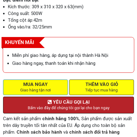
Đặc điểm nổi bật
Kích thước: 309 x 310 x 320 x 63(mm)
Công suất: 500W
Tổng cột áp:42m
Ống vào/ra: 32/25mm
KHUYẾN MÃI
Miễn phí giao hàng, áp dụng tại nội thành Hà Nội
Giao hàng ngay, thanh toán khi nhận hàng
MUA NGAY
THÊM VÀO GIỎ
Giao hàng tận nơi
Tiếp tục mua hàng
YÊU CẦU GỌI LẠI
Bấm vào đây để chúng tôi gọi lại cho bạn ngay
Cam kết sản phẩm
chính hãng 100%
, Sản phẩm được sản xuất
trên dây truyền tối tân nhất của EU. Áp dụng cho toàn bộ sản
phẩm.
Chính sách bảo hành
và
chính sách đổi trả hàng