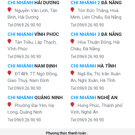
CHI NHÁNH
HẢI DƯƠNG
CHI NHÁNH 2
ĐÀ NẴNG
Nguyễn Văn Linh, Tân
Tôn Đức Thắng, Hoà
Bình, Hải Dương
Minh, Liên Chiểu, Đà Nẵng
Tel:0969.26.90.90
Tel:0969.26.90.90
CHI NHÁNH
VĨNH PHÚC
CHI NHÁNH 3
ĐÀ NẴNG
Tân Triều, Lập Thạch,
Hòa Thuận Đông, Hải
Vĩnh Phúc
Châu, Đà Nẵng
Tel:0969.26.90.90
Tel:0969.26.90.90
CHI NHÁNH
NAM ĐỊNH
CHI NHÁNH
HÀ TĨNH
ĐT489, TT. Ngô Đồng,
Ngã Ba, Thị trấn Xuân
Giao Thuỷ, Nam Định
An, Nghi Xuân, Hà Tĩnh
Tel:0969.26.90.90
Tel:0969.26.90.90
CHI NHÁNH
QUẢNG NINH
CHI NHÁNH
NGHỆ AN
Phường Đại Yên, Hạ
Hưng Phúc, Thành phố
Long, Quảng Ninh
Vinh, Nghệ An
Tel:0969.26.90.90
Tel:0969.26.90.90
Phương thức thanh toán :