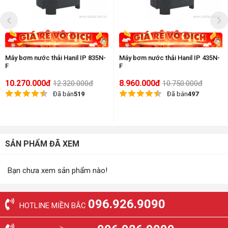
Máy bơm nước thải Hanil IP 835N-
Máy bơm nước thải Hanil IP 435N-
F
F
10.270.000đ
8.960.000đ
12.320.000đ
10.750.000đ
Đã bán
519
Đã bán
497
SẢN PHẨM ĐÃ XEM
Bạn chưa xem sản phẩm nào!
096.926.9090
HOTLINE MIỀN BẮC