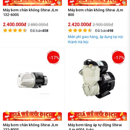
Máy bơm chân không Shirai JLm
Máy bơm chân không Shirai JLm
132-600S
800
2.400.000đ
2.420.000đ
2.880.000đ
2.900.000đ
Đã bán
458
Đã bán
498
Miễn phí giao hàng, áp dụng tại nội
thành Hà Nội
-17%
-17%
Máy bơm chân không Shirai JLm
Máy bơm tăng áp tự động Shirai
132-800S
JLm 600A Auto