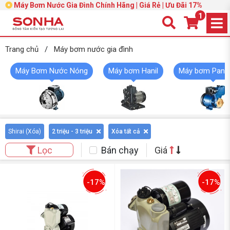
Máy Bơm Nước Gia Đình Chính Hãng | Giá Rẻ | Ưu Đãi 17%
1
Trang chủ
/
Máy bơm nước gia đình
Máy Bơm Nước Nóng
Máy bơm Hanil
Máy bơm Pana
Shirai (
Xóa
)
2 triệu - 3 triệu
Xóa tất cả
Bán chạy
Giá
Lọc
-17%
-17%