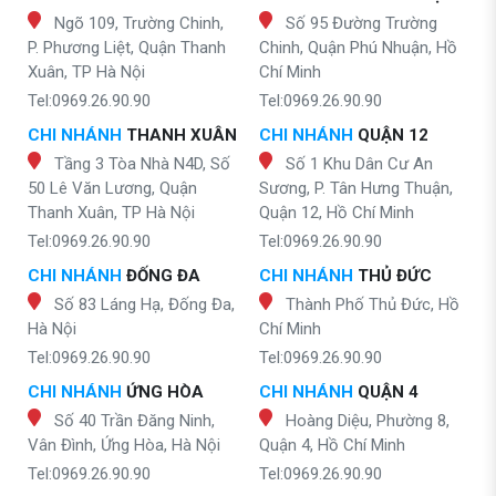
Ngõ 109, Trường Chinh,
Số 95 Đường Trường
P. Phương Liệt, Quận Thanh
Chinh, Quận Phú Nhuận, Hồ
Xuân, TP Hà Nội
Chí Minh
Tel:0969.26.90.90
Tel:0969.26.90.90
CHI NHÁNH
THANH XUÂN
CHI NHÁNH
QUẬN 12
Tầng 3 Tòa Nhà N4D, Số
Số 1 Khu Dân Cư An
50 Lê Văn Lương, Quận
Sương, P. Tân Hưng Thuận,
Thanh Xuân, TP Hà Nội
Quận 12, Hồ Chí Minh
Tel:0969.26.90.90
Tel:0969.26.90.90
CHI NHÁNH
ĐỐNG ĐA
CHI NHÁNH
THỦ ĐỨC
Số 83 Láng Hạ, Đống Đa,
Thành Phố Thủ Đức, Hồ
Hà Nội
Chí Minh
Tel:0969.26.90.90
Tel:0969.26.90.90
CHI NHÁNH
ỨNG HÒA
CHI NHÁNH
QUẬN 4
Số 40 Trần Đăng Ninh,
Hoàng Diệu, Phường 8,
Vân Đình, Ứng Hòa, Hà Nội
Quận 4, Hồ Chí Minh
Tel:0969.26.90.90
Tel:0969.26.90.90