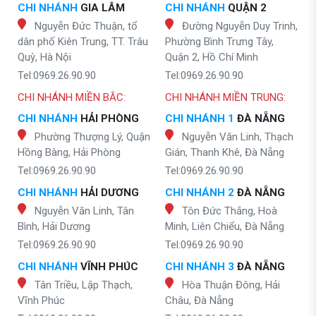
CHI NHÁNH
GIA LÂM
CHI NHÁNH
QUẬN 2
Nguyễn Đức Thuận, tổ
Đường Nguyễn Duy Trinh,
dân phố Kiên Trung, TT. Trâu
Phường Bình Trưng Tây,
Quỳ, Hà Nội
Quận 2, Hồ Chí Minh
Tel:0969.26.90.90
Tel:0969.26.90.90
CHI NHÁNH MIỀN BẮC:
CHI NHÁNH MIỀN TRUNG:
CHI NHÁNH
HẢI PHÒNG
CHI NHÁNH 1
ĐÀ NẴNG
Phường Thượng Lý, Quận
Nguyễn Văn Linh, Thạch
Hồng Bàng, Hải Phòng
Gián, Thanh Khê, Đà Nẵng
Tel:0969.26.90.90
Tel:0969.26.90.90
CHI NHÁNH
HẢI DƯƠNG
CHI NHÁNH 2
ĐÀ NẴNG
Nguyễn Văn Linh, Tân
Tôn Đức Thắng, Hoà
Bình, Hải Dương
Minh, Liên Chiểu, Đà Nẵng
Tel:0969.26.90.90
Tel:0969.26.90.90
CHI NHÁNH
VĨNH PHÚC
CHI NHÁNH 3
ĐÀ NẴNG
Tân Triều, Lập Thạch,
Hòa Thuận Đông, Hải
Vĩnh Phúc
Châu, Đà Nẵng