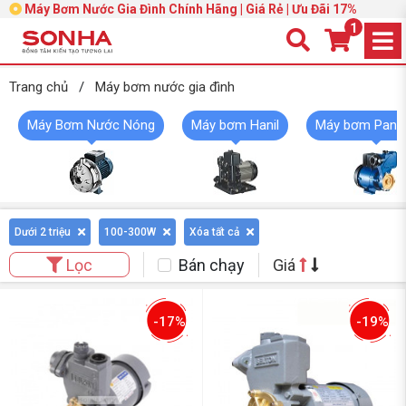
Máy Bơm Nước Gia Đình Chính Hãng | Giá Rẻ | Ưu Đãi 17%
1
Trang chủ
/
Máy bơm nước gia đình
Máy Bơm Nước Nóng
Máy bơm Hanil
Máy bơm Pana
Dưới 2 triệu
100-300W
Xóa tất cả
Bán chạy
Giá
Lọc
-17%
-19%