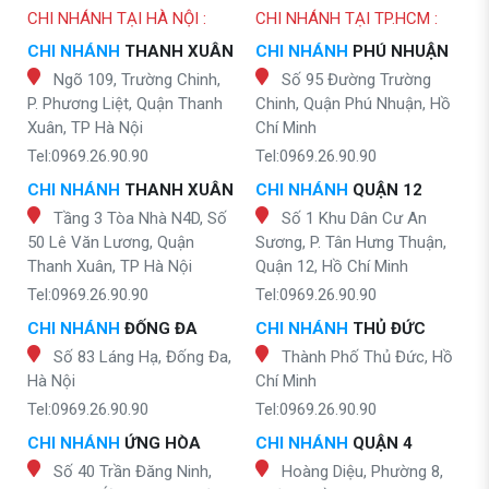
CHI NHÁNH TẠI HÀ NỘI :
CHI NHÁNH TẠI TP.HCM :
CHI NHÁNH
THANH XUÂN
CHI NHÁNH
PHÚ NHUẬN
Ngõ 109, Trường Chinh,
Số 95 Đường Trường
P. Phương Liệt, Quận Thanh
Chinh, Quận Phú Nhuận, Hồ
Xuân, TP Hà Nội
Chí Minh
Tel:0969.26.90.90
Tel:0969.26.90.90
CHI NHÁNH
THANH XUÂN
CHI NHÁNH
QUẬN 12
Tầng 3 Tòa Nhà N4D, Số
Số 1 Khu Dân Cư An
50 Lê Văn Lương, Quận
Sương, P. Tân Hưng Thuận,
Thanh Xuân, TP Hà Nội
Quận 12, Hồ Chí Minh
Tel:0969.26.90.90
Tel:0969.26.90.90
CHI NHÁNH
ĐỐNG ĐA
CHI NHÁNH
THỦ ĐỨC
Số 83 Láng Hạ, Đống Đa,
Thành Phố Thủ Đức, Hồ
Hà Nội
Chí Minh
Tel:0969.26.90.90
Tel:0969.26.90.90
CHI NHÁNH
ỨNG HÒA
CHI NHÁNH
QUẬN 4
Số 40 Trần Đăng Ninh,
Hoàng Diệu, Phường 8,