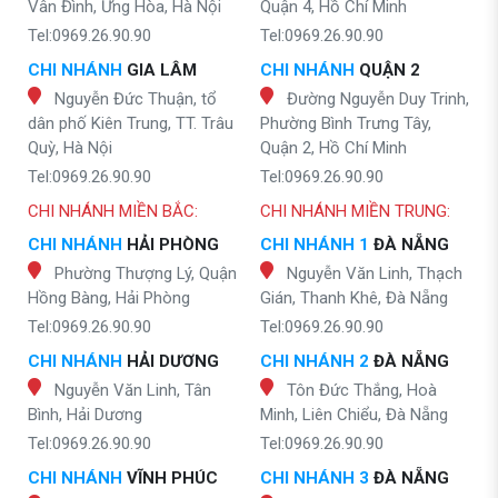
Vân Đình, Ứng Hòa, Hà Nội
Quận 4, Hồ Chí Minh
Tel:0969.26.90.90
Tel:0969.26.90.90
CHI NHÁNH
GIA LÂM
CHI NHÁNH
QUẬN 2
Nguyễn Đức Thuận, tổ
Đường Nguyễn Duy Trinh,
dân phố Kiên Trung, TT. Trâu
Phường Bình Trưng Tây,
Quỳ, Hà Nội
Quận 2, Hồ Chí Minh
Tel:0969.26.90.90
Tel:0969.26.90.90
CHI NHÁNH MIỀN BẮC:
CHI NHÁNH MIỀN TRUNG:
CHI NHÁNH
HẢI PHÒNG
CHI NHÁNH 1
ĐÀ NẴNG
Phường Thượng Lý, Quận
Nguyễn Văn Linh, Thạch
Hồng Bàng, Hải Phòng
Gián, Thanh Khê, Đà Nẵng
Tel:0969.26.90.90
Tel:0969.26.90.90
CHI NHÁNH
HẢI DƯƠNG
CHI NHÁNH 2
ĐÀ NẴNG
Nguyễn Văn Linh, Tân
Tôn Đức Thắng, Hoà
Bình, Hải Dương
Minh, Liên Chiểu, Đà Nẵng
Tel:0969.26.90.90
Tel:0969.26.90.90
CHI NHÁNH
VĨNH PHÚC
CHI NHÁNH 3
ĐÀ NẴNG