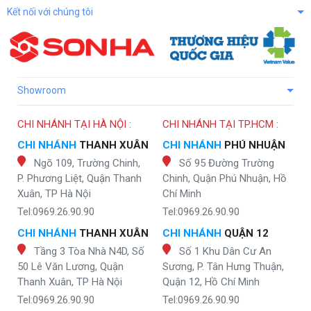
Kết nối với chúng tôi
Showroom
CHI NHÁNH TẠI HÀ NỘI :
CHI NHÁNH TẠI TP.HCM :
CHI NHÁNH
THANH XUÂN
CHI NHÁNH
PHÚ NHUẬN
Ngõ 109, Trường Chinh,
Số 95 Đường Trường
P. Phương Liệt, Quận Thanh
Chinh, Quận Phú Nhuận, Hồ
Xuân, TP Hà Nội
Chí Minh
Tel:0969.26.90.90
Tel:0969.26.90.90
CHI NHÁNH
THANH XUÂN
CHI NHÁNH
QUẬN 12
Tầng 3 Tòa Nhà N4D, Số
Số 1 Khu Dân Cư An
50 Lê Văn Lương, Quận
Sương, P. Tân Hưng Thuận,
Thanh Xuân, TP Hà Nội
Quận 12, Hồ Chí Minh
Tel:0969.26.90.90
Tel:0969.26.90.90