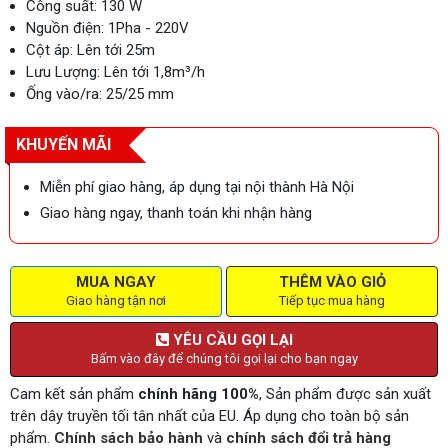
Công suất: 130 W
Nguồn điện: 1Pha - 220V
Cột áp: Lên tới 25m
Lưu Lượng: Lên tới 1,8m³/h
Ống vào/ra: 25/25 mm
KHUYẾN MÃI
Miễn phí giao hàng, áp dụng tại nội thành Hà Nội
Giao hàng ngay, thanh toán khi nhận hàng
MUA NGAY
THÊM VÀO GIỎ
Giao hàng tận nơi
Tiếp tục mua hàng
YÊU CẦU GỌI LẠI
Bấm vào đây để chúng tôi gọi lại cho bạn ngay
Cam kết sản phẩm
chính hãng 100%
, Sản phẩm được sản xuất
trên dây truyền tối tân nhất của EU. Áp dụng cho toàn bộ sản
phẩm.
Chính sách bảo hành
và
chính sách đổi trả hàng