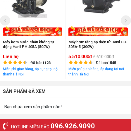
Máy bơm nước chân không tự
Máy bơm tăng áp điện tử Hanil HB-
động Hanil PH 405A (500W)
305A-5 (300W)
Liên hệ
5.510.000đ
6.610.000đ
Đã bán
1123
Đã bán
1545
Miễn phí giao hàng, áp dụng tại nội
Miễn phí giao hàng, áp dụng tại nội
thành Hà Nội
thành Hà Nội
SẢN PHẨM ĐÃ XEM
Bạn chưa xem sản phẩm nào!
096.926.9090
HOTLINE MIỀN BẮC