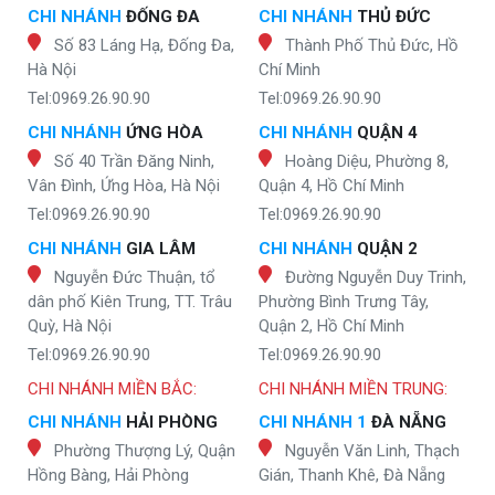
CHI NHÁNH
ĐỐNG ĐA
CHI NHÁNH
THỦ ĐỨC
Số 83 Láng Hạ, Đống Đa,
Thành Phố Thủ Đức, Hồ
Hà Nội
Chí Minh
Tel:0969.26.90.90
Tel:0969.26.90.90
CHI NHÁNH
ỨNG HÒA
CHI NHÁNH
QUẬN 4
Số 40 Trần Đăng Ninh,
Hoàng Diệu, Phường 8,
Vân Đình, Ứng Hòa, Hà Nội
Quận 4, Hồ Chí Minh
Tel:0969.26.90.90
Tel:0969.26.90.90
CHI NHÁNH
GIA LÂM
CHI NHÁNH
QUẬN 2
Nguyễn Đức Thuận, tổ
Đường Nguyễn Duy Trinh,
dân phố Kiên Trung, TT. Trâu
Phường Bình Trưng Tây,
Quỳ, Hà Nội
Quận 2, Hồ Chí Minh
Tel:0969.26.90.90
Tel:0969.26.90.90
CHI NHÁNH MIỀN BẮC:
CHI NHÁNH MIỀN TRUNG:
CHI NHÁNH
HẢI PHÒNG
CHI NHÁNH 1
ĐÀ NẴNG
Phường Thượng Lý, Quận
Nguyễn Văn Linh, Thạch
Hồng Bàng, Hải Phòng
Gián, Thanh Khê, Đà Nẵng