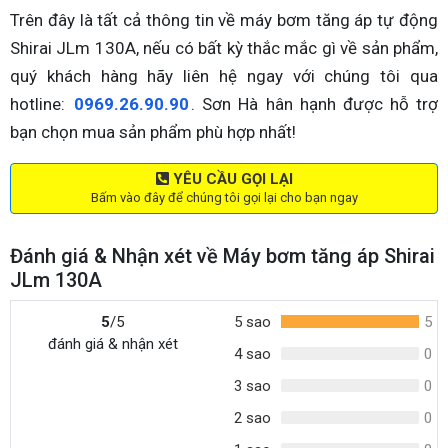
Trên đây là tất cả thông tin về máy bơm tăng áp tự động
Shirai JLm 130A, nếu có bất kỳ thắc mắc gì về sản phẩm,
quý khách hàng hãy liên hệ ngay với chúng tôi qua
hotline:
0969.26.90.90
. Sơn Hà hân hạnh được hỗ trợ
bạn chọn mua sản phẩm phù hợp nhất!
YÊU CẦU GỌI LẠI
Bấm vào đây để chúng tôi gọi lại cho bạn ngay
Đánh giá & Nhận xét về Máy bơm tăng áp Shirai
JLm 130A
5
/5
5 sao
5
đánh giá & nhận xét
4 sao
0
3 sao
0
2 sao
0