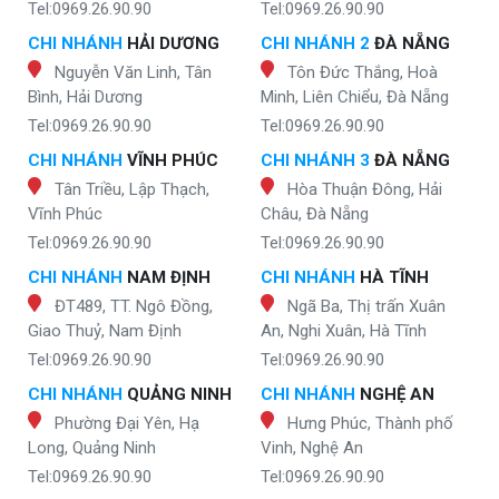
Tel:0969.26.90.90
Tel:0969.26.90.90
CHI NHÁNH
HẢI DƯƠNG
CHI NHÁNH 2
ĐÀ NẴNG
Nguyễn Văn Linh, Tân
Tôn Đức Thắng, Hoà
Bình, Hải Dương
Minh, Liên Chiểu, Đà Nẵng
Tel:0969.26.90.90
Tel:0969.26.90.90
CHI NHÁNH
VĨNH PHÚC
CHI NHÁNH 3
ĐÀ NẴNG
Tân Triều, Lập Thạch,
Hòa Thuận Đông, Hải
Vĩnh Phúc
Châu, Đà Nẵng
Tel:0969.26.90.90
Tel:0969.26.90.90
CHI NHÁNH
NAM ĐỊNH
CHI NHÁNH
HÀ TĨNH
ĐT489, TT. Ngô Đồng,
Ngã Ba, Thị trấn Xuân
Giao Thuỷ, Nam Định
An, Nghi Xuân, Hà Tĩnh
Tel:0969.26.90.90
Tel:0969.26.90.90
CHI NHÁNH
QUẢNG NINH
CHI NHÁNH
NGHỆ AN
Phường Đại Yên, Hạ
Hưng Phúc, Thành phố
Long, Quảng Ninh
Vinh, Nghệ An
Tel:0969.26.90.90
Tel:0969.26.90.90