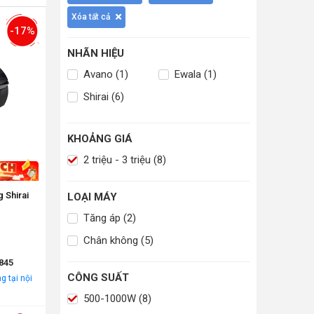
Xóa tất cả
-17%
NHÃN HIỆU
Avano (1)
Ewala (1)
Shirai (6)
KHOẢNG GIÁ
2 triệu - 3 triệu (8)
 Shirai
LOẠI MÁY
Tăng áp (2)
Chân không (5)
845
CÔNG SUẤT
g tại nội
500-1000W (8)