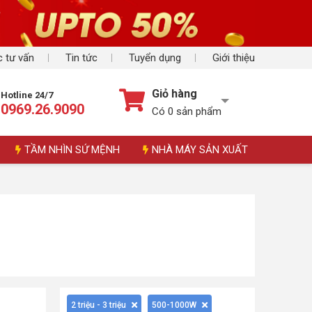
 tư vấn
Tin tức
Tuyển dụng
Giới thiệu
Giỏ hàng
Hotline 24/7
0969.26.9090
Có
0
sản phẩm
TẦM NHÌN SỨ MỆNH
NHÀ MÁY SẢN XUẤT
2 triệu - 3 triệu
500-1000W