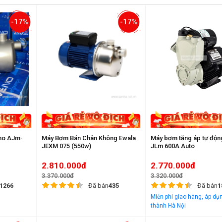
-17%
-17%
no AJm-
Máy Bơm Bán Chân Không Ewala
Máy bơm tăng áp tự động
JEXM 075 (550w)
JLm 600A Auto
2.810.000đ
2.770.000đ
3.370.000đ
3.320.000đ
1266
Đã bán
435
Đã bán
1
Miễn phí giao hàng, áp dụn
thành Hà Nội