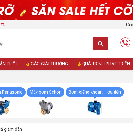
Góc
17%
ÂN PHỐI
CÁC GIẢI THƯỞNG
QUÁ TRÌNH PHÁT TRIỂN
 Panasonic
Máy bơm Selton
Bơm giếng khoan, Hỏa tiễn
á giảm dần