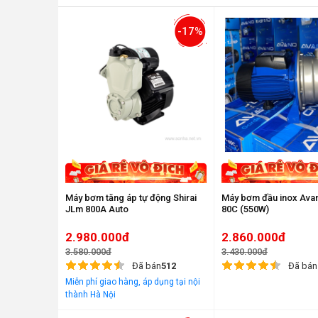
-17%
Máy bơm tăng áp tự động Shirai
Máy bơm đầu inox Ava
JLm 800A Auto
80C (550W)
2.980.000đ
2.860.000đ
3.580.000đ
3.430.000đ
Đã bán
512
Đã bán
Miễn phí giao hàng, áp dụng tại nội
thành Hà Nội