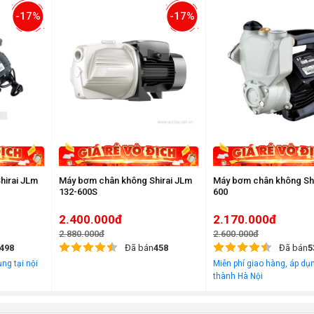
-17%
-17%
hirai JLm
Máy bơm chân không Shirai JLm
Máy bơm chân không Sh
132-600S
600
2.400.000đ
2.170.000đ
2.880.000đ
2.600.000đ
498
Đã bán
458
Đã bán
5
ng tại nội
Miễn phí giao hàng, áp dụn
thành Hà Nội