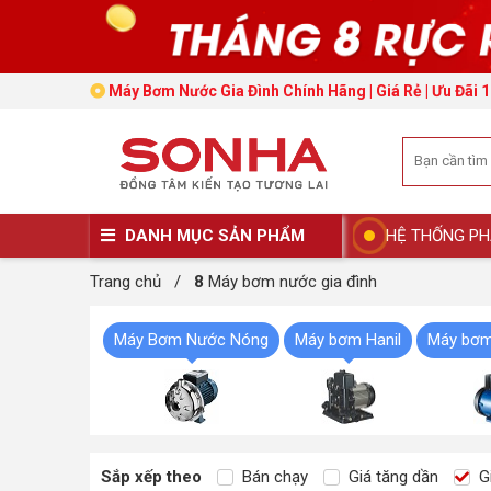
Máy Bơm Nước Gia Đình Chính Hãng | Giá Rẻ | Ưu Đãi 
DANH MỤC SẢN PHẨM
HỆ THỐNG PH
Trang chủ
/
8
Máy bơm nước gia đình
Máy Bơm Nước Nóng
Máy bơm Hanil
Máy bơm
Sắp xếp theo
Bán chạy
Giá tăng dần
Gi