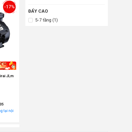
-17%
ĐẨY CAO
5-7 tầng (1)
irai JLm
35
g tại nội