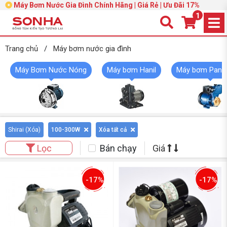
Máy Bơm Nước Gia Đình Chính Hãng | Giá Rẻ | Ưu Đãi 17%
1
Trang chủ
/
Máy bơm nước gia đình
Máy Bơm Nước Nóng
Máy bơm Hanil
Máy bơm Pana
Shirai (
Xóa
)
100-300W
Xóa tất cả
Bán chạy
Giá
Lọc
-17%
-17%