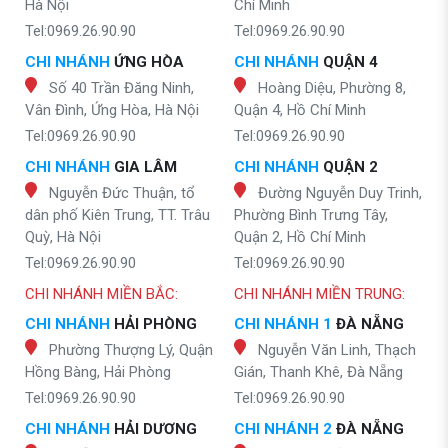
Hà Nội
Chí Minh
Tel:0969.26.90.90
Tel:0969.26.90.90
CHI NHÁNH
ỨNG HÒA
CHI NHÁNH
QUẬN 4
Số 40 Trần Đăng Ninh,
Hoàng Diệu, Phường 8,
Vân Đình, Ứng Hòa, Hà Nội
Quận 4, Hồ Chí Minh
Tel:0969.26.90.90
Tel:0969.26.90.90
CHI NHÁNH
GIA LÂM
CHI NHÁNH
QUẬN 2
Nguyễn Đức Thuận, tổ
Đường Nguyễn Duy Trinh,
dân phố Kiên Trung, TT. Trâu
Phường Bình Trưng Tây,
Quỳ, Hà Nội
Quận 2, Hồ Chí Minh
Tel:0969.26.90.90
Tel:0969.26.90.90
CHI NHÁNH MIỀN BẮC:
CHI NHÁNH MIỀN TRUNG:
CHI NHÁNH
HẢI PHÒNG
CHI NHÁNH 1
ĐÀ NẴNG
Phường Thượng Lý, Quận
Nguyễn Văn Linh, Thạch
Hồng Bàng, Hải Phòng
Gián, Thanh Khê, Đà Nẵng
Tel:0969.26.90.90
Tel:0969.26.90.90
CHI NHÁNH
HẢI DƯƠNG
CHI NHÁNH 2
ĐÀ NẴNG