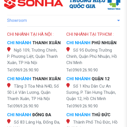
Showroom
CHI NHÁNH TẠI HÀ NỘI :
CHI NHÁNH TẠI TP.HCM :
CHI NHÁNH
THANH XUÂN
CHI NHÁNH
PHÚ NHUẬN
Ngõ 109, Trường Chinh,
Số 95 Đường Trường
P. Phương Liệt, Quận Thanh
Chinh, Quận Phú Nhuận, Hồ
Xuân, TP Hà Nội
Chí Minh
Tel:0969.26.90.90
Tel:0969.26.90.90
CHI NHÁNH
THANH XUÂN
CHI NHÁNH
QUẬN 12
Tầng 3 Tòa Nhà N4D, Số
Số 1 Khu Dân Cư An
50 Lê Văn Lương, Quận
Sương, P. Tân Hưng Thuận,
Thanh Xuân, TP Hà Nội
Quận 12, Hồ Chí Minh
Tel:0969.26.90.90
Tel:0969.26.90.90
CHI NHÁNH
ĐỐNG ĐA
CHI NHÁNH
THỦ ĐỨC
Số 83 Láng Hạ, Đống Đa,
Thành Phố Thủ Đức, Hồ