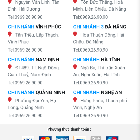
Nguyễn Văn Linh, Tân
Tôn Đức Thắng, Hoà
Bình, Hải Dương
Minh, Liên Chiểu, Đà Nẵng
Tel:0969.26.90.90
Tel:0969.26.90.90
CHI NHÁNH
VĨNH PHÚC
CHI NHÁNH 3
ĐÀ NẴNG
Tân Triều, Lập Thạch,
Hòa Thuận Đông, Hải
Vĩnh Phúc
Châu, Đà Nẵng
Tel:0969.26.90.90
Tel:0969.26.90.90
CHI NHÁNH
NAM ĐỊNH
CHI NHÁNH
HÀ TĨNH
ĐT489, TT. Ngô Đồng,
Ngã Ba, Thị trấn Xuân
Giao Thuỷ, Nam Định
An, Nghi Xuân, Hà Tĩnh
Tel:0969.26.90.90
Tel:0969.26.90.90
CHI NHÁNH
QUẢNG NINH
CHI NHÁNH
NGHỆ AN
Phường Đại Yên, Hạ
Hưng Phúc, Thành phố
Long, Quảng Ninh
Vinh, Nghệ An
Tel:0969.26.90.90
Tel:0969.26.90.90
Phương thức thanh toán :