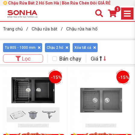
Chậu Rửa Bát 2 Hố Sơn Hà | Bồn Rửa Chén Đôi GIÁ RẺ
1
Trang chủ
/
Chậu rửa bát
/
Chậu rửa hai hố
Từ 805 - 1000 mm
Chậu 2 hố
Xóa tất cả
Bán chạy
Giá
Lọc
-15%
-15%