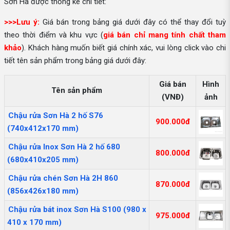
Sơn Hà được thống kê chi tiết:
>>>Lưu ý:
Giá bán trong bảng giá dưới đây có thể thay đổi tuỳ
theo thời điểm và khu vực (
giá bán chỉ mang tính chất tham
khảo
). Khách hàng muốn biết giá chính xác, vui lòng click vào chi
tiết tên sản phẩm trong bảng giá dưới đây:
Giá bán
Hình
Tên sản phẩm
(VNĐ)
ảnh
Chậu rửa Sơn Hà 2 hố S76
900.000đ
(740x412x170 mm)
Chậu rửa Inox Sơn Hà 2 hố 680
800.000đ
(680x410x205 mm)
Chậu rửa chén Sơn Hà 2H 860
870.000đ
(856x426x180 mm)
Chậu rửa bát inox Sơn Hà S100 (980 x
975.000đ
410 x 170 mm)