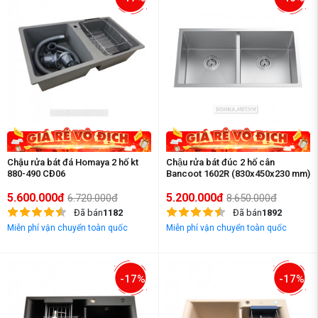
Chậu rửa bát đá Homaya 2 hố kt
Chậu rửa bát đúc 2 hố cân
880-490 CĐ06
Bancoot 1602R (830x450x230 mm)
5.600.000đ
5.200.000đ
6.720.000đ
8.650.000đ
Đã bán
1182
Đã bán
1892
Miễn phí vận chuyển toàn quốc
Miễn phí vận chuyển toàn quốc
-17%
-17%