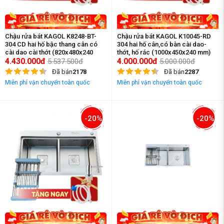
Chậu rửa bát KAGOL K8248-BT-
Chậu rửa bát KAGOL K10045-RD
304 CD hai hố bậc thang cân có
304 hai hố cân,có bàn cài dao-
cài dao cài thớt (820x480x240
thớt, hố rác (1000x450x240 mm)
mm)
4.430.000đ
4.000.000đ
5.537.500đ
5.000.000đ
Đã bán
2178
Đã bán
2287
Miễn phí vận chuyển toàn quốc
Miễn phí vận chuyển toàn quốc
-20%
-20%