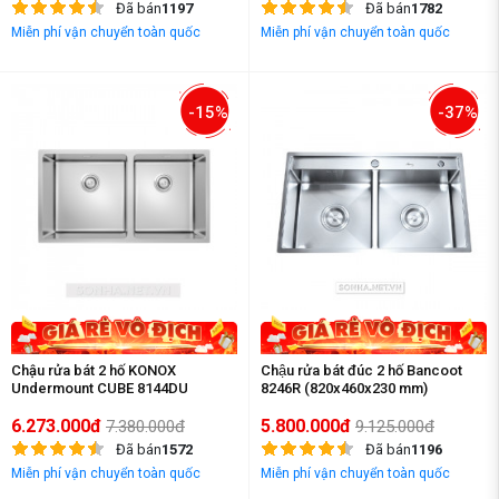
Đã bán
1197
Đã bán
1782
Miễn phí vận chuyển toàn quốc
Miễn phí vận chuyển toàn quốc
-15%
-37%
Chậu rửa bát 2 hố KONOX
Chậu rửa bát đúc 2 hố Bancoot
Undermount CUBE 8144DU
8246R (820x460x230 mm)
6.273.000đ
5.800.000đ
7.380.000đ
9.125.000đ
Đã bán
1572
Đã bán
1196
Miễn phí vận chuyển toàn quốc
Miễn phí vận chuyển toàn quốc