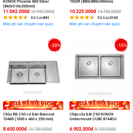
KONOX Phoenix 860 Silver
1502R (880x880x300mm)
(860x510x200mm)
11.042.000đ
10.325.000đ
12.990.000đ
14.750.000đ
Đã bán
891
Đã bán
3192
Miễn phí vận chuyển toàn quốc
Miễn phí vận chuyển toàn quốc
-20%
-15%
Chậu RB 2 hố có bàn Bancoot
Chậu rửa bát 2 hố KONOX
1046R (1000 x 460 x 230 mm)
Undermount CUBE 8744DU
8.600.000đ
6.902.000đ
10.750.000đ
8.120.000đ