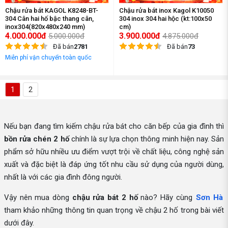
Chậu rửa bát KAGOL K8248-BT-
Chậu rửa bát inox Kagol K10050
304 Cân hai hố bậc thang cân,
304 inox 304 hai hộc (kt:100x50
inox304(820x480x240 mm)
cm)
4.000.000đ
3.900.000đ
5.000.000đ
4.875.000đ
Đã bán
2781
Đã bán
73
Miễn phí vận chuyển toàn quốc
1
2
Nếu bạn đang tìm kiếm chậu rửa bát cho căn bếp của gia đình thì
bồn rửa chén 2 hố
chính là sự lựa chọn thông minh hiện nay. Sản
phẩm sở hữu nhiều ưu điểm vượt trội về chất liệu, công nghệ sản
xuất và đặc biệt là đáp ứng tốt nhu cầu sử dụng của người dùng,
nhất là với các gia đình đông người.
Vậy nên mua dòng
chậu rửa bát 2 hố
nào? Hãy cùng
Sơn Hà
tham khảo những thông tin quan trọng về chậu 2 hố trong bài viết
dưới đây.