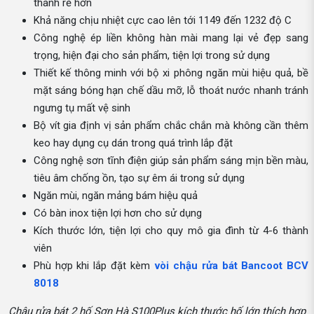
thành rẻ hơn
Khả năng chịu nhiệt cực cao lên tới 1149 đến 1232 độ C
Công nghệ ép liền không hàn mài mang lại vẻ đẹp sang
trọng, hiện đại cho sản phẩm, tiện lợi trong sử dụng
Thiết kế thông minh với bộ xi phông ngăn mùi hiệu quả, bề
mặt sáng bóng hạn chế dầu mỡ, lỗ thoát nước nhanh tránh
ngưng tụ mất vệ sinh
Bộ vít gia định vị sản phẩm chắc chắn mà không cần thêm
keo hay dụng cụ dán trong quá trình lắp đặt
Công nghệ sơn tĩnh điện giúp sản phẩm sáng mịn bền màu,
tiêu âm chống ồn, tạo sự êm ái trong sử dụng
Ngăn mùi, ngăn mảng bám hiệu quả
Có bàn inox tiện lợi hơn cho sử dụng
Kích thước lớn, tiện lợi cho quy mô gia đình từ 4-6 thành
viên
Phù hợp khi lắp đặt kèm
vòi chậu rửa bát Bancoot BCV
8018
Chậu rửa bát 2 hố Sơn Hà S100Plus kích thước hố lớn thích hợp