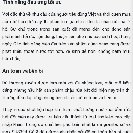
Tính năng đáp ứng tối ưu
Với đặc thù về nhu cầu của người tiêu dùng Việt và thói quen mua
sắm từ bao đời nay thì phần lớn lựa chọn đều là chậu rửa bát 2
hố. Sự chú trọng trong sản xuất đã mang đến cho dòng sản
phẩm tính tối ưu, tiện dụng, thuận tiện cho nhu cầu sinh hoạt hàng
ngày. Các tính năng hiện đại trên sản phẩm cũng ngày càng được
phát triển, thoát nước tốt hơn, vệ sinh dễ hơn, chống bám mùi,
bám bẩn,...
An toàn và bền bỉ
Dù thường xuyên được làm mới với đủ chủng loại, mẫu mã kiểu
dáng, nhưng hầu hết sản phẩm chậu rửa bát đôi hiện nay trên thị
trường đều đáp ứng chung tiêu chí về sự an toàn và bền bỉ.
Thay vì các chất liệu hợp kim kém chất lượng như xưa, bồn rửa
bát đôi hiện nay được ưu tiên cấu thành từ loạt linh kiện cao cấp
nhập khẩu. Trong đó chất liệu phổ biến nhất là đá granite, sứ và
inox SUS304. Cả 3 đều được ghi nhận bởi độ an toàn, bền bỉ, tuổi