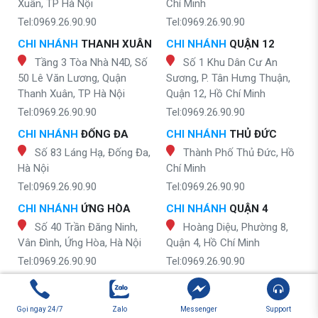
Xuân, TP Hà Nội
Chí Minh
Tel:0969.26.90.90
Tel:0969.26.90.90
CHI NHÁNH
THANH XUÂN
CHI NHÁNH
QUẬN 12
Tầng 3 Tòa Nhà N4D, Số
Số 1 Khu Dân Cư An
50 Lê Văn Lương, Quận
Sương, P. Tân Hưng Thuận,
Thanh Xuân, TP Hà Nội
Quận 12, Hồ Chí Minh
Tel:0969.26.90.90
Tel:0969.26.90.90
CHI NHÁNH
ĐỐNG ĐA
CHI NHÁNH
THỦ ĐỨC
Số 83 Láng Hạ, Đống Đa,
Thành Phố Thủ Đức, Hồ
Hà Nội
Chí Minh
Tel:0969.26.90.90
Tel:0969.26.90.90
CHI NHÁNH
ỨNG HÒA
CHI NHÁNH
QUẬN 4
Số 40 Trần Đăng Ninh,
Hoàng Diệu, Phường 8,
Vân Đình, Ứng Hòa, Hà Nội
Quận 4, Hồ Chí Minh
Tel:0969.26.90.90
Tel:0969.26.90.90
CHI NHÁNH
GIA LÂM
CHI NHÁNH
QUẬN 2
Nguyễn Đức Thuận, tổ
Đường Nguyễn Duy Trinh,
Gọi ngay 24/7
Zalo
Messenger
Support
dân phố Kiên Trung, TT. Trâu
Phường Bình Trưng Tây,