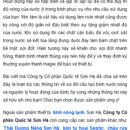
Hoạt động này sẽ tiếp diễn và lặp đi lặp lại để có thể duy trì
độ nóng của nước ở trong bình phục vụ cho nhu cầu sử dụng
của bạn. Yên tâm là vật liệu sử dụng làm role nhiệt cũng được
kỳ công với độ giãn nở đặc biệt theo sự tăng giảm nhiệt độ
của nước. Khi sử dụng thì các chất cặn bẩn, đá vôi, oxit sắt
trong nước sẽ kết tủa lắng đọng dưới đáy làm bám chặt trên
bề mặt sợi đốt. Hiện tượng này sẽ khiến cho sợi đốt nhanh
hỏng, thành bình nhanh thủng vậy nên hãy để ý và thay định kỳ
thường xuyên thanh magie để bảo vệ thiết bị.
Bài viết mà Công ty Cổ phần Quốc tế Sơn Hà đã chia sẻ trên
đây là toàn bộ các thông tin về sơ đồ cấu tạo bình nước nóng
và nguyên lý hoạt động của bình, hy vọng những thông tin này
sẽ hữu ích cho bạn! Chúc bạn chọn được sản phẩm ưng ý!
Ngoài sản phẩm thiết bị
bình nóng lạnh
Sơn Hà,
Công ty Cổ
phần Quốc tế Sơn Hà
còn cung cấp các sản phẩm khác như:
Thái Dương Năng Sơn Hà
,
bồn tự hoại Septic
,
chậu rửa