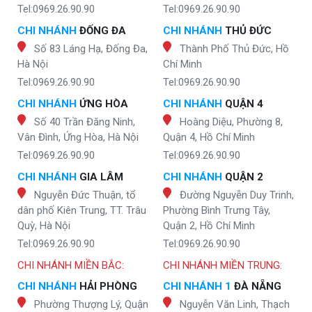
Tel:0969.26.90.90
Tel:0969.26.90.90
CHI NHÁNH
ĐỐNG ĐA
CHI NHÁNH
THỦ ĐỨC
Số 83 Láng Hạ, Đống Đa,
Thành Phố Thủ Đức, Hồ
Hà Nội
Chí Minh
Tel:0969.26.90.90
Tel:0969.26.90.90
CHI NHÁNH
ỨNG HÒA
CHI NHÁNH
QUẬN 4
Số 40 Trần Đăng Ninh,
Hoàng Diệu, Phường 8,
Vân Đình, Ứng Hòa, Hà Nội
Quận 4, Hồ Chí Minh
Tel:0969.26.90.90
Tel:0969.26.90.90
CHI NHÁNH
GIA LÂM
CHI NHÁNH
QUẬN 2
Nguyễn Đức Thuận, tổ
Đường Nguyễn Duy Trinh,
dân phố Kiên Trung, TT. Trâu
Phường Bình Trưng Tây,
Quỳ, Hà Nội
Quận 2, Hồ Chí Minh
Tel:0969.26.90.90
Tel:0969.26.90.90
CHI NHÁNH MIỀN BẮC:
CHI NHÁNH MIỀN TRUNG:
CHI NHÁNH
HẢI PHÒNG
CHI NHÁNH 1
ĐÀ NẴNG
Phường Thượng Lý, Quận
Nguyễn Văn Linh, Thạch