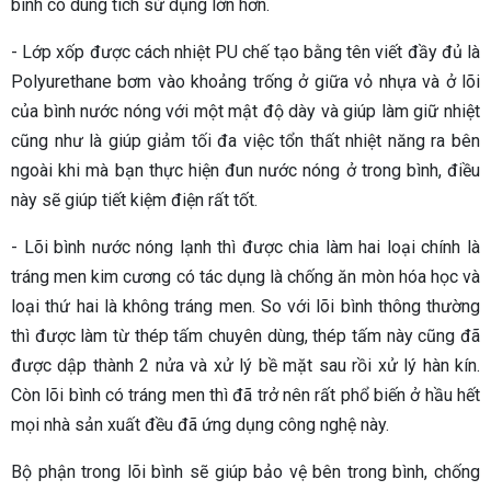
bình có dung tích sử dụng lớn hơn.
- Lớp xốp được cách nhiệt PU chế tạo bằng tên viết đầy đủ là
Polyurethane bơm vào khoảng trống ở giữa vỏ nhựa và ở lõi
của bình nước nóng với một mật độ dày và giúp làm giữ nhiệt
cũng như là giúp giảm tối đa việc tổn thất nhiệt năng ra bên
ngoài khi mà bạn thực hiện đun nước nóng ở trong bình, điều
này sẽ giúp tiết kiệm điện rất tốt.
- Lõi bình nước nóng lạnh thì được chia làm hai loại chính là
tráng men kim cương có tác dụng là chống ăn mòn hóa học và
loại thứ hai là không tráng men. So với lõi bình thông thường
thì được làm từ thép tấm chuyên dùng, thép tấm này cũng đã
được dập thành 2 nửa và xử lý bề mặt sau rồi xử lý hàn kín.
Còn lõi bình có tráng men thì đã trở nên rất phổ biến ở hầu hết
mọi nhà sản xuất đều đã ứng dụng công nghệ này.
Bộ phận trong lõi bình sẽ giúp bảo vệ bên trong bình, chống