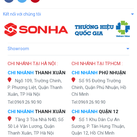
Kết nối với chúng tôi
Showroom
CHI NHÁNH TẠI HÀ NỘI :
CHI NHÁNH TẠI TP.HCM :
CHI NHÁNH
THANH XUÂN
CHI NHÁNH
PHÚ NHUẬN
Ngõ 109, Trường Chinh,
Số 95 Đường Trường
P. Phương Liệt, Quận Thanh
Chinh, Quận Phú Nhuận, Hồ
Xuân, TP Hà Nội
Chí Minh
Tel:0969.26.90.90
Tel:0969.26.90.90
CHI NHÁNH
THANH XUÂN
CHI NHÁNH
QUẬN 12
Tầng 3 Tòa Nhà N4D, Số
Số 1 Khu Dân Cư An
50 Lê Văn Lương, Quận
Sương, P. Tân Hưng Thuận,
Thanh Xuân, TP Hà Nội
Quận 12, Hồ Chí Minh