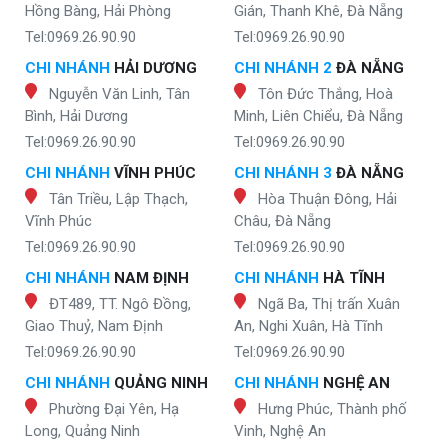
Hồng Bàng, Hải Phòng
Gián, Thanh Khê, Đà Nẵng
Tel:0969.26.90.90
Tel:0969.26.90.90
CHI NHÁNH
HẢI DƯƠNG
CHI NHÁNH 2
ĐÀ NẴNG
Nguyễn Văn Linh, Tân
Tôn Đức Thắng, Hoà
Bình, Hải Dương
Minh, Liên Chiểu, Đà Nẵng
Tel:0969.26.90.90
Tel:0969.26.90.90
CHI NHÁNH
VĨNH PHÚC
CHI NHÁNH 3
ĐÀ NẴNG
Tân Triều, Lập Thạch,
Hòa Thuận Đông, Hải
Vĩnh Phúc
Châu, Đà Nẵng
Tel:0969.26.90.90
Tel:0969.26.90.90
CHI NHÁNH
NAM ĐỊNH
CHI NHÁNH
HÀ TĨNH
ĐT489, TT. Ngô Đồng,
Ngã Ba, Thị trấn Xuân
Giao Thuỷ, Nam Định
An, Nghi Xuân, Hà Tĩnh
Tel:0969.26.90.90
Tel:0969.26.90.90
CHI NHÁNH
QUẢNG NINH
CHI NHÁNH
NGHỆ AN
Phường Đại Yên, Hạ
Hưng Phúc, Thành phố
Long, Quảng Ninh
Vinh, Nghệ An