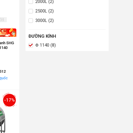
2000L (2)
2500L (2)
3000L (2)
ĐƯỜNG KÍNH
Xanh SHG
Φ 1140 (8)
1140
512
 quốc
-17%