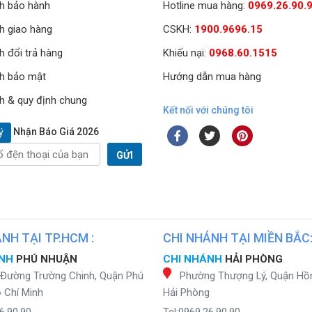
h bảo hành
Hotline mua hàng:
0969.26.90.
h giao hàng
CSKH:
1900.9696.15
h đổi trả hàng
Khiếu nại:
0968.60.1515
h bảo mật
Hướng dẫn mua hàng
h & quy định chung
Kết nối với chúng tôi
Nhận Báo Giá 2026
ý
GỬI
NH TẠI TP.HCM :
CHI NHÁNH TẠI MIỀN BẮC
ÁNH
PHÚ NHUẬN
CHI NHÁNH
HẢI PHÒNG
 Đường Trường Chinh, Quận Phú
Phường Thượng Lý, Quận Hồ
 Chí Minh
Hải Phòng