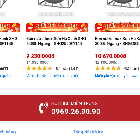
 Xanh SHG
Bồn nước Inox Sơn Hà Xanh SHG
Bồn nước Inox Sơn Hà 
00F1140
2500L Ngang - SHG2500F1140
3000L Ngang - SHG3000
9.230.000đ
10.670.000đ
11.080.000đ
12.800.000đ
6674
Đã bán
13417
Đã bán
1
n quốc
Miễn phí vận chuyển toàn quốc
Miễn phí vận chuyển toàn
HOTLINE MIỀN TRUNG
0969.26.90.90
ách hàng
Tổng đài hỗ trợ