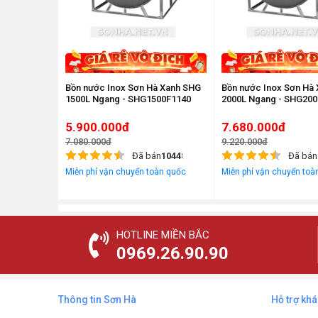
Bồn nước Inox Sơn Hà Xanh SHG
Bồn nước Inox Sơn Hà
1500L Ngang - SHG1500F1140
2000L Ngang - SHG20
5.900.000đ
7.680.000đ
7.080.000đ
9.220.000đ
Đã bán
10448
Đã bán
Miễn phí vận chuyển toàn quốc
Miễn phí vận chuyển toà
HOTLINE MIỀN BẮC
0969.26.90.90
Thông tin Sơn Hà
Hỗ trợ kh