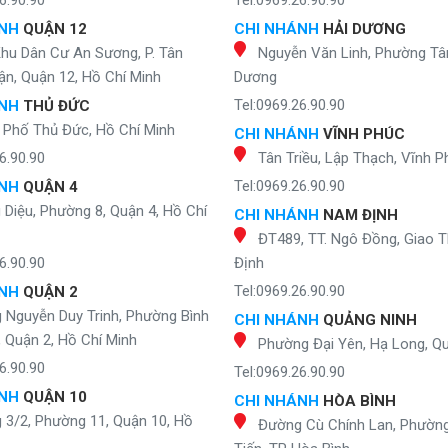
6.90.90
Tel:0969.26.90.90
ÁNH
QUẬN 12
CHI NHÁNH
HẢI DƯƠNG
Khu Dân Cư An Sương, P. Tân
Nguyễn Văn Linh, Phường Tân
n, Quận 12, Hồ Chí Minh
Dương
Tel:0969.26.90.90
ÁNH
THỦ ĐỨC
 Phố Thủ Đức, Hồ Chí Minh
CHI NHÁNH
VĨNH PHÚC
6.90.90
Tân Triều, Lập Thạch, Vĩnh P
Tel:0969.26.90.90
ÁNH
QUẬN 4
Diệu, Phường 8, Quận 4, Hồ Chí
CHI NHÁNH
NAM ĐỊNH
ĐT489, TT. Ngô Đồng, Giao 
6.90.90
Định
Tel:0969.26.90.90
ÁNH
QUẬN 2
 Nguyễn Duy Trinh, Phường Bình
CHI NHÁNH
QUẢNG NINH
, Quận 2, Hồ Chí Minh
Phường Đại Yên, Hạ Long, Q
6.90.90
Tel:0969.26.90.90
ÁNH
QUẬN 10
CHI NHÁNH
HÒA BÌNH
 3/2, Phường 11, Quận 10, Hồ
Đường Cù Chính Lan, Phườn