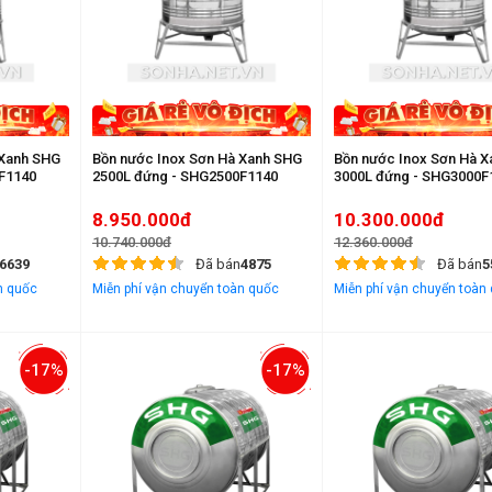
 Xanh SHG
Bồn nước Inox Sơn Hà Xanh SHG
Bồn nước Inox Sơn Hà 
F1140
2500L đứng - SHG2500F1140
3000L đứng - SHG3000F
8.950.000đ
10.300.000đ
10.740.000đ
12.360.000đ
6639
Đã bán
4875
Đã bán
5
n quốc
Miễn phí vận chuyển toàn quốc
Miễn phí vận chuyển toàn
-17%
-17%