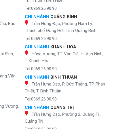
Trì , Thừa Thiên Huế
Tel:0969.26.90.90
CHI NHÁNH
QUẢNG BÌNH
Cầu, Bắc
Trần Hưng Đạo, Phường Nam Lý,
Thành phố Đồng Hới, Tỉnh Quảng Bình
Tel:0969.26.90.90
CHI NHÁNH
KHÁNH HÒA
ái Bình,
Hùng Vương, TT. Vạn Giã, H. Vạn Ninh,
T. Khánh Hòa
Tel:0969.26.90.90
oàng Văn
CHI NHÁNH
BÌNH THUẬN
Trần Hưng Đạo, P. Đức Thắng, TP. Phan
Thiết, T. Bình Thuận
Tel:0969.26.90.90
ng Vương,
CHI NHÁNH
QUẢNG TRỊ
Trần Hưng Đạo, Phường 2, Quảng Trị,
Quảng Trị