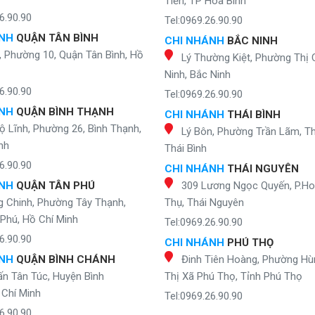
Tiến, TP Hòa Bình
6.90.90
Tel:0969.26.90.90
ÁNH
QUẬN TÂN BÌNH
CHI NHÁNH
BẮC NINH
, Phường 10, Quận Tân Bình, Hồ
Lý Thường Kiệt, Phường Thị 
Ninh, Bắc Ninh
6.90.90
Tel:0969.26.90.90
ÁNH
QUẬN BÌNH THẠNH
CHI NHÁNH
THÁI BÌNH
ộ Lĩnh, Phường 26, Bình Thạnh,
Lý Bôn, Phường Trần Lãm, Th
nh
Thái Bình
6.90.90
CHI NHÁNH
THÁI NGUYÊN
ÁNH
QUẬN TÂN PHÚ
309 Lương Ngọc Quyến, P.H
g Chinh, Phường Tây Thạnh,
Thụ, Thái Nguyên
Phú, Hồ Chí Minh
Tel:0969.26.90.90
6.90.90
CHI NHÁNH
PHÚ THỌ
ÁNH
QUẬN BÌNH CHÁNH
Đinh Tiên Hoàng, Phường Hù
ấn Tân Túc, Huyện Bình
Thị Xã Phú Thọ, Tỉnh Phú Thọ
Chí Minh
Tel:0969.26.90.90
6.90.90