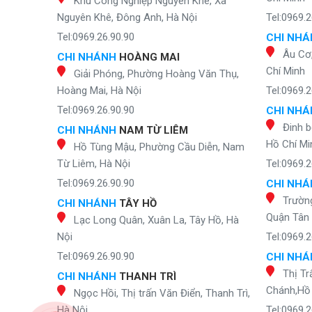
Khu Công Nghiệp Nguyên Khê, Xã
Nguyên Khê, Đông Anh, Hà Nội
Tel:0969.2
Tel:0969.26.90.90
CHI NH
Âu Cơ
CHI NHÁNH
HOÀNG MAI
Chí Minh
Giải Phóng, Phường Hoàng Văn Thụ,
Hoàng Mai, Hà Nội
Tel:0969.2
Tel:0969.26.90.90
CHI NH
Đinh b
CHI NHÁNH
NAM TỪ LIÊM
Hồ Chí Mi
Hồ Tùng Mậu, Phường Cầu Diễn, Nam
Từ Liêm, Hà Nội
Tel:0969.2
Tel:0969.26.90.90
CHI NH
Trườn
CHI NHÁNH
TÂY HỒ
Quận Tân 
Lạc Long Quân, Xuân La, Tây Hồ, Hà
Nội
Tel:0969.2
Tel:0969.26.90.90
CHI NH
Thị Tr
CHI NHÁNH
THANH TRÌ
Chánh,Hồ 
Ngọc Hồi, Thị trấn Văn Điển, Thanh Trì,
Hà Nội
Tel:0969.2