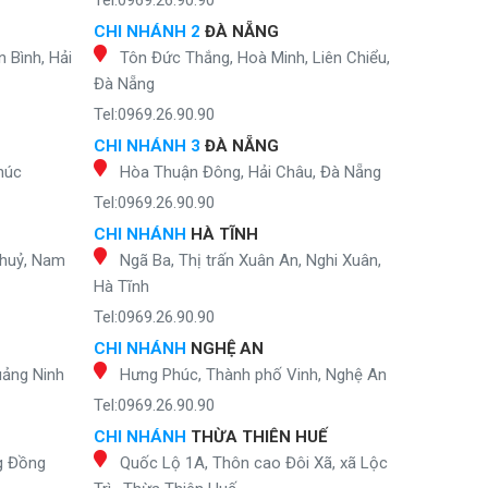
Tel:0969.26.90.90
CHI NHÁNH 2
ĐÀ NẴNG
 Bình, Hải
Tôn Đức Thắng, Hoà Minh, Liên Chiểu,
Đà Nẵng
Tel:0969.26.90.90
CHI NHÁNH 3
ĐÀ NẴNG
húc
Hòa Thuận Đông, Hải Châu, Đà Nẵng
Tel:0969.26.90.90
CHI NHÁNH
HÀ TĨNH
Thuỷ, Nam
Ngã Ba, Thị trấn Xuân An, Nghi Xuân,
Hà Tĩnh
Tel:0969.26.90.90
CHI NHÁNH
NGHỆ AN
uảng Ninh
Hưng Phúc, Thành phố Vinh, Nghệ An
Tel:0969.26.90.90
CHI NHÁNH
THỪA THIÊN HUẾ
g Đồng
Quốc Lộ 1A, Thôn cao Đôi Xã, xã Lộc