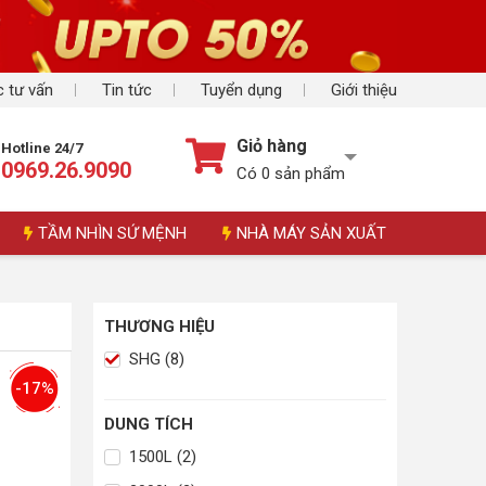
 tư vấn
Tin tức
Tuyển dụng
Giới thiệu
Giỏ hàng
Hotline 24/7
0969.26.9090
Có
0
sản phẩm
TẦM NHÌN SỨ MỆNH
NHÀ MÁY SẢN XUẤT
THƯƠNG HIỆU
SHG (8)
-17%
DUNG TÍCH
1500L (2)