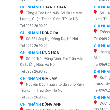
Tel:0969.26.90.90
Tel:0969.2
CHI NHÁNH
THANH XUÂN
CHI NH
Tầng 3 Tòa Nhà N4D, Số 50 Lê Văn
Số 1 
Lương, Quận Thanh Xuân, TP Hà Nội
Hưng Thuậ
Tel:0969.26.90.90
CHI NH
Thành
CHI NHÁNH
ĐỐNG ĐA
Số 83 Láng Hạ, Đống Đa, Hà Nội
Tel:0969.2
Tel:0969.26.90.90
CHI NH
Hoàng 
CHI NHÁNH
ỨNG HÒA
Minh
Số 40 Trần Đăng Ninh, Thị Trấn Vân
Đình, Ứng Hòa, Hà Nội
Tel:0969.2
Tel:0969.26.90.90
CHI NH
Đường
CHI NHÁNH
GIA LÂM
Trưng Tây
Nguyễn Đức Thuận, tổ dân phố Kiên
Trung, TT. Trâu Quỳ, Hà Nội
Tel:0969.2
Tel:0969.26.90.90
CHI NH
Đường
CHI NHÁNH
ĐÔNG ANH
Chí Minh