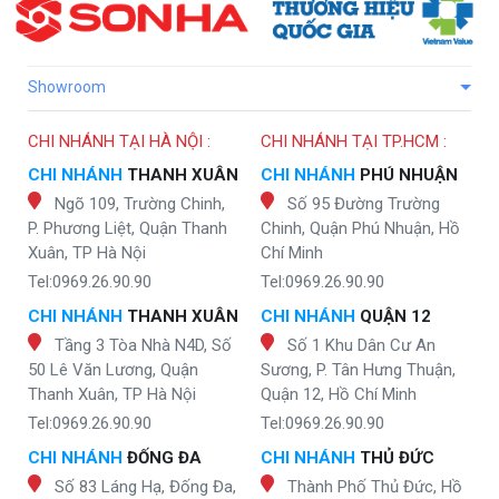
Showroom
CHI NHÁNH TẠI HÀ NỘI :
CHI NHÁNH TẠI TP.HCM :
CHI NHÁNH
THANH XUÂN
CHI NHÁNH
PHÚ NHUẬN
Ngõ 109, Trường Chinh,
Số 95 Đường Trường
P. Phương Liệt, Quận Thanh
Chinh, Quận Phú Nhuận, Hồ
Xuân, TP Hà Nội
Chí Minh
Tel:0969.26.90.90
Tel:0969.26.90.90
CHI NHÁNH
THANH XUÂN
CHI NHÁNH
QUẬN 12
Tầng 3 Tòa Nhà N4D, Số
Số 1 Khu Dân Cư An
50 Lê Văn Lương, Quận
Sương, P. Tân Hưng Thuận,
Thanh Xuân, TP Hà Nội
Quận 12, Hồ Chí Minh
Tel:0969.26.90.90
Tel:0969.26.90.90
CHI NHÁNH
ĐỐNG ĐA
CHI NHÁNH
THỦ ĐỨC
Số 83 Láng Hạ, Đống Đa,
Thành Phố Thủ Đức, Hồ