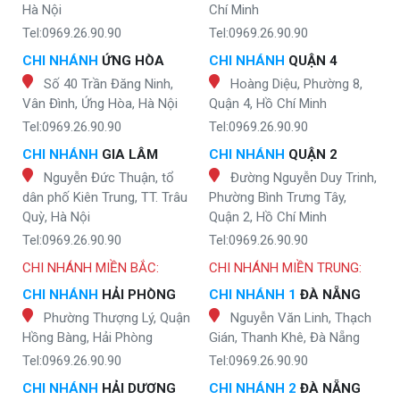
Hà Nội
Chí Minh
Tel:0969.26.90.90
Tel:0969.26.90.90
CHI NHÁNH
ỨNG HÒA
CHI NHÁNH
QUẬN 4
Số 40 Trần Đăng Ninh,
Hoàng Diệu, Phường 8,
Vân Đình, Ứng Hòa, Hà Nội
Quận 4, Hồ Chí Minh
Tel:0969.26.90.90
Tel:0969.26.90.90
CHI NHÁNH
GIA LÂM
CHI NHÁNH
QUẬN 2
Nguyễn Đức Thuận, tổ
Đường Nguyễn Duy Trinh,
dân phố Kiên Trung, TT. Trâu
Phường Bình Trưng Tây,
Quỳ, Hà Nội
Quận 2, Hồ Chí Minh
Tel:0969.26.90.90
Tel:0969.26.90.90
CHI NHÁNH MIỀN BẮC:
CHI NHÁNH MIỀN TRUNG:
CHI NHÁNH
HẢI PHÒNG
CHI NHÁNH 1
ĐÀ NẴNG
Phường Thượng Lý, Quận
Nguyễn Văn Linh, Thạch
Hồng Bàng, Hải Phòng
Gián, Thanh Khê, Đà Nẵng
Tel:0969.26.90.90
Tel:0969.26.90.90
CHI NHÁNH
HẢI DƯƠNG
CHI NHÁNH 2
ĐÀ NẴNG