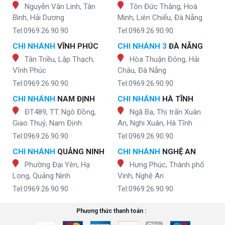
Nguyễn Văn Linh, Tân
Tôn Đức Thắng, Hoà
Bình, Hải Dương
Minh, Liên Chiểu, Đà Nẵng
Tel:0969.26.90.90
Tel:0969.26.90.90
CHI NHÁNH
VĨNH PHÚC
CHI NHÁNH 3
ĐÀ NẴNG
Tân Triều, Lập Thạch,
Hòa Thuận Đông, Hải
Vĩnh Phúc
Châu, Đà Nẵng
Tel:0969.26.90.90
Tel:0969.26.90.90
CHI NHÁNH
NAM ĐỊNH
CHI NHÁNH
HÀ TĨNH
ĐT489, TT. Ngô Đồng,
Ngã Ba, Thị trấn Xuân
Giao Thuỷ, Nam Định
An, Nghi Xuân, Hà Tĩnh
Tel:0969.26.90.90
Tel:0969.26.90.90
CHI NHÁNH
QUẢNG NINH
CHI NHÁNH
NGHỆ AN
Phường Đại Yên, Hạ
Hưng Phúc, Thành phố
Long, Quảng Ninh
Vinh, Nghệ An
Tel:0969.26.90.90
Tel:0969.26.90.90
Phương thức thanh toán :