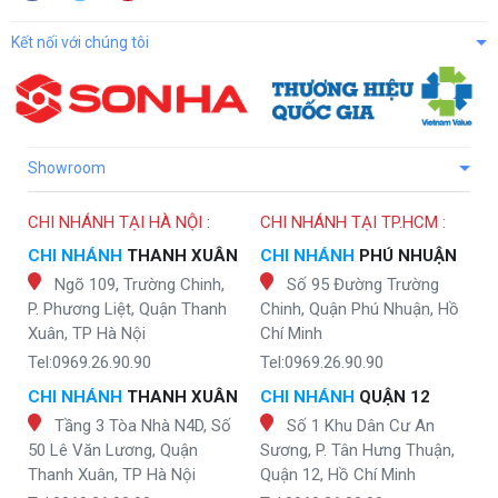
Kết nối với chúng tôi
Showroom
CHI NHÁNH TẠI HÀ NỘI :
CHI NHÁNH TẠI TP.HCM :
CHI NHÁNH
THANH XUÂN
CHI NHÁNH
PHÚ NHUẬN
Ngõ 109, Trường Chinh,
Số 95 Đường Trường
P. Phương Liệt, Quận Thanh
Chinh, Quận Phú Nhuận, Hồ
Xuân, TP Hà Nội
Chí Minh
Tel:0969.26.90.90
Tel:0969.26.90.90
CHI NHÁNH
THANH XUÂN
CHI NHÁNH
QUẬN 12
Tầng 3 Tòa Nhà N4D, Số
Số 1 Khu Dân Cư An
50 Lê Văn Lương, Quận
Sương, P. Tân Hưng Thuận,
Thanh Xuân, TP Hà Nội
Quận 12, Hồ Chí Minh