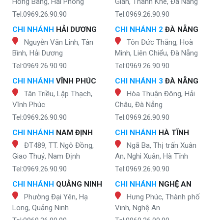
Hồng Bàng, Hải Phòng
Gián, Thanh Khê, Đà Nẵng
Tel:0969.26.90.90
Tel:0969.26.90.90
CHI NHÁNH
HẢI DƯƠNG
CHI NHÁNH 2
ĐÀ NẴNG
Nguyễn Văn Linh, Tân
Tôn Đức Thắng, Hoà
Bình, Hải Dương
Minh, Liên Chiểu, Đà Nẵng
Tel:0969.26.90.90
Tel:0969.26.90.90
CHI NHÁNH
VĨNH PHÚC
CHI NHÁNH 3
ĐÀ NẴNG
Tân Triều, Lập Thạch,
Hòa Thuận Đông, Hải
Vĩnh Phúc
Châu, Đà Nẵng
Tel:0969.26.90.90
Tel:0969.26.90.90
CHI NHÁNH
NAM ĐỊNH
CHI NHÁNH
HÀ TĨNH
ĐT489, TT. Ngô Đồng,
Ngã Ba, Thị trấn Xuân
Giao Thuỷ, Nam Định
An, Nghi Xuân, Hà Tĩnh
Tel:0969.26.90.90
Tel:0969.26.90.90
CHI NHÁNH
QUẢNG NINH
CHI NHÁNH
NGHỆ AN
Phường Đại Yên, Hạ
Hưng Phúc, Thành phố
Long, Quảng Ninh
Vinh, Nghệ An