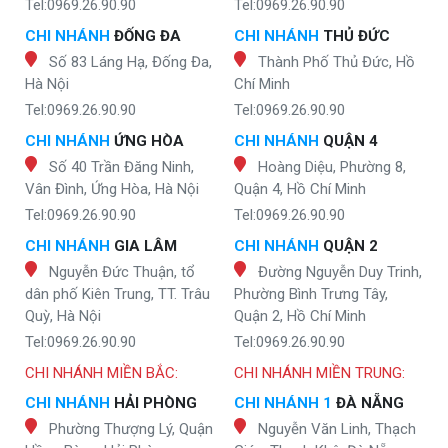
Tel:0969.26.90.90
Tel:0969.26.90.90
CHI NHÁNH
ĐỐNG ĐA
CHI NHÁNH
THỦ ĐỨC
Số 83 Láng Hạ, Đống Đa,
Thành Phố Thủ Đức, Hồ
Hà Nội
Chí Minh
Tel:0969.26.90.90
Tel:0969.26.90.90
CHI NHÁNH
ỨNG HÒA
CHI NHÁNH
QUẬN 4
Số 40 Trần Đăng Ninh,
Hoàng Diệu, Phường 8,
Vân Đình, Ứng Hòa, Hà Nội
Quận 4, Hồ Chí Minh
Tel:0969.26.90.90
Tel:0969.26.90.90
CHI NHÁNH
GIA LÂM
CHI NHÁNH
QUẬN 2
Nguyễn Đức Thuận, tổ
Đường Nguyễn Duy Trinh,
dân phố Kiên Trung, TT. Trâu
Phường Bình Trưng Tây,
Quỳ, Hà Nội
Quận 2, Hồ Chí Minh
Tel:0969.26.90.90
Tel:0969.26.90.90
CHI NHÁNH MIỀN BẮC:
CHI NHÁNH MIỀN TRUNG:
CHI NHÁNH
HẢI PHÒNG
CHI NHÁNH 1
ĐÀ NẴNG
Phường Thượng Lý, Quận
Nguyễn Văn Linh, Thạch