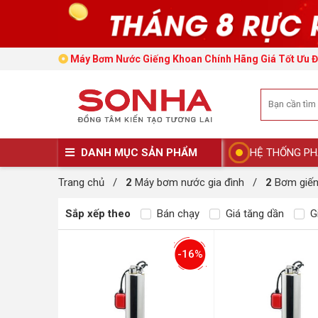
Máy Bơm Nước Giếng Khoan Chính Hãng Giá Tốt Ưu Đ
DANH MỤC SẢN PHẨM
HỆ THỐNG PH
Trang chủ
/
2
Máy bơm nước gia đình
/
2
Bơm giến
Sắp xếp theo
Bán chạy
Giá tăng dần
Gi
-16%