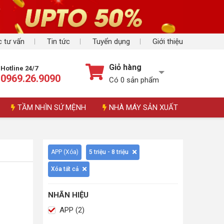
 tư vấn
Tin tức
Tuyển dụng
Giới thiệu
Giỏ hàng
Hotline 24/7
0969.26.9090
Có
0
sản phẩm
TẦM NHÌN SỨ MỆNH
NHÀ MÁY SẢN XUẤT
APP (
Xóa
)
5 triệu - 8 triệu
Xóa tất cả
NHÃN HIỆU
APP (2)