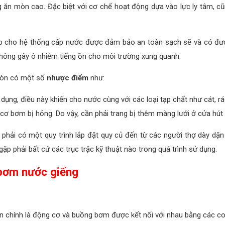
ăn mòn cao. Đặc biệt với cơ chế hoạt động dựa vào lực ly tâm, c
iúp cho hệ thống cấp nước được đảm bảo an toàn sạch sẽ và có đ
 không gây ô nhiễm tiếng ồn cho môi trường xung quanh.
còn có một số
nhược điểm
như:
ụng, điều này khiến cho nước cùng với các loại tạp chất như cát, rá
 cơ bơm bị hỏng. Do vậy, cần phải trang bị thêm màng lưới ở cửa hút
phải có một quy trình lắp đặt quy củ đến từ các người thợ dày d
ặp phải bất cứ các trục trặc kỹ thuật nào trong quá trình sử dụng.
 bơm nước giếng
 chính là động cơ và buồng bơm được kết nối với nhau bằng các con 