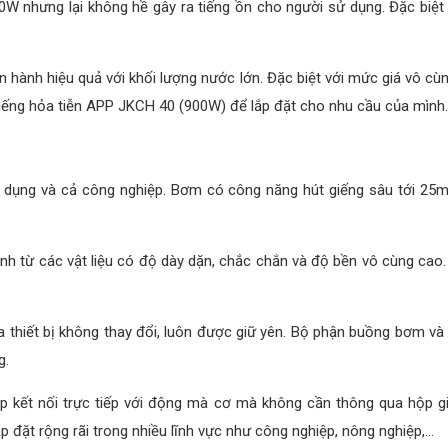
00W nhưng lại không hề gây ra tiếng ồn cho người sử dụng. Đặc b
n hành hiệu quả với khối lượng nước lớn. Đặc biệt với mức giá vô cùn
ng hỏa tiễn APP JKCH 40 (900W) để lắp đặt cho nhu cầu của mình.
dụng và cả công nghiệp. Bơm có công năng hút giếng sâu tới 25m
h từ các vật liệu có độ dày dặn, chắc chắn và độ bền vô cùng cao.
a thiết bị không thay đổi, luôn được giữ yên. Bộ phận buồng bơm
g.
p kết nối trực tiếp với động mà cơ mà không cần thông qua hộp g
ặt rộng rãi trong nhiều lĩnh vực như công nghiệp, nông nghiệp,...