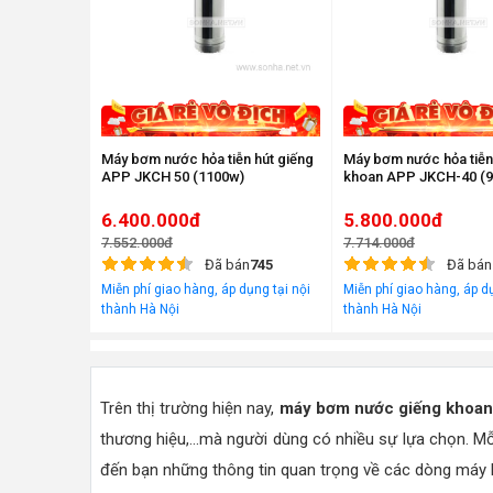
Máy bơm nước hỏa tiễn hút giếng
Máy bơm nước hỏa tiễn
APP JKCH 50 (1100w)
khoan APP JKCH-40 (
6.400.000đ
5.800.000đ
7.552.000đ
7.714.000đ
Đã bán
745
Đã bán
Miễn phí giao hàng, áp dụng tại nội
Miễn phí giao hàng, áp dụ
thành Hà Nội
thành Hà Nội
Trên thị trường hiện nay,
máy bơm nước giếng khoa
thương hiệu,...mà người dùng có nhiều sự lựa chọn. Mỗi
đến bạn những thông tin quan trọng về các dòng máy 