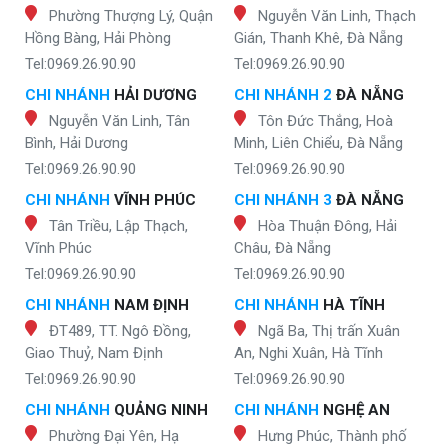
Phường Thượng Lý, Quận
Nguyễn Văn Linh, Thạch
Hồng Bàng, Hải Phòng
Gián, Thanh Khê, Đà Nẵng
Tel:0969.26.90.90
Tel:0969.26.90.90
CHI NHÁNH
HẢI DƯƠNG
CHI NHÁNH 2
ĐÀ NẴNG
Nguyễn Văn Linh, Tân
Tôn Đức Thắng, Hoà
Bình, Hải Dương
Minh, Liên Chiểu, Đà Nẵng
Tel:0969.26.90.90
Tel:0969.26.90.90
CHI NHÁNH
VĨNH PHÚC
CHI NHÁNH 3
ĐÀ NẴNG
Tân Triều, Lập Thạch,
Hòa Thuận Đông, Hải
Vĩnh Phúc
Châu, Đà Nẵng
Tel:0969.26.90.90
Tel:0969.26.90.90
CHI NHÁNH
NAM ĐỊNH
CHI NHÁNH
HÀ TĨNH
ĐT489, TT. Ngô Đồng,
Ngã Ba, Thị trấn Xuân
Giao Thuỷ, Nam Định
An, Nghi Xuân, Hà Tĩnh
Tel:0969.26.90.90
Tel:0969.26.90.90
CHI NHÁNH
QUẢNG NINH
CHI NHÁNH
NGHỆ AN
Phường Đại Yên, Hạ
Hưng Phúc, Thành phố