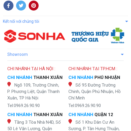
Kết nối với chúng tôi
Showroom
CHI NHÁNH TẠI HÀ NỘI :
CHI NHÁNH TẠI TP.HCM :
CHI NHÁNH
THANH XUÂN
CHI NHÁNH
PHÚ NHUẬN
Ngõ 109, Trường Chinh,
Số 95 Đường Trường
P. Phương Liệt, Quận Thanh
Chinh, Quận Phú Nhuận, Hồ
Xuân, TP Hà Nội
Chí Minh
Tel:0969.26.90.90
Tel:0969.26.90.90
CHI NHÁNH
THANH XUÂN
CHI NHÁNH
QUẬN 12
Tầng 3 Tòa Nhà N4D, Số
Số 1 Khu Dân Cư An
50 Lê Văn Lương, Quận
Sương, P. Tân Hưng Thuận,