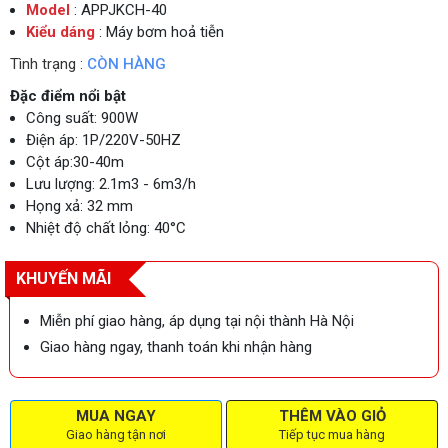
Model
: APPJKCH-40
Kiểu dáng
: Máy bơm hoả tiễn
Tình trạng :
CÒN HÀNG
Đặc điểm nổi bật
Công suất: 900W
Điện áp: 1P/220V-50HZ
Cột áp:30-40m
Lưu lượng: 2.1m3 - 6m3/h
Họng xả: 32 mm
Nhiệt độ chất lỏng: 40°C
KHUYẾN MÃI
Miễn phí giao hàng, áp dụng tại nội thành Hà Nội
Giao hàng ngay, thanh toán khi nhận hàng
MUA NGAY
THÊM VÀO GIỎ
Giao hàng tận nơi
Tiếp tục mua hàng