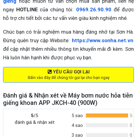
giếng
hoặc muốn tư vấn chọn mua sản phẩm, liên hệ
ngay
HOTLINE
của chúng tôi:
0969.26.90.90
để được
hỗ trợ chi tiết bởi các tư vấn viên giàu kinh nghiệm nhé.
Chúc bạn có trải nghiệm mua hàng đáng nhớ tại Sơn Hà.
Đừng quên truy cập Website:
https://www.sonha.net.vn
để cập nhật thêm nhiều thông tin khuyến mãi đi kèm. Sơn
Hà luôn hân hạnh khi được phục vụ bạn.
YÊU CẦU GỌI LẠI
Bấm vào đây để chúng tôi gọi lại cho bạn ngay
Đánh giá & Nhận xét về Máy bơm nước hỏa tiễn
giếng khoan APP JKCH-40 (900W)
5
/5
5 sao
5
đánh giá & nhận xét
4 sao
0
3 sao
0