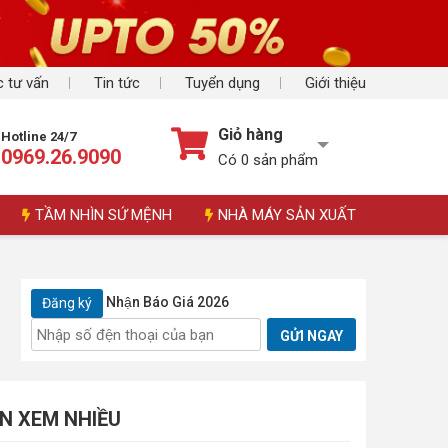
 tư vấn
Tin tức
Tuyển dụng
Giới thiệu
Giỏ hàng
Hotline 24/7
0969.26.9090
Có
0
sản phẩm
TẦM NHÌN SỨ MỆNH
NHÀ MÁY SẢN XUẤT
Nhận Báo Giá 2026
Đăng ký
GỬI NGAY
IN XEM NHIỀU