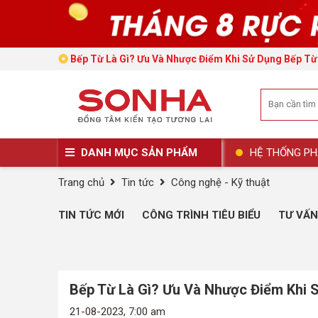
Bếp Từ Là Gì? Ưu Và Nhược Điểm Khi Sử Dụng Bếp Từ
DANH MỤC SẢN PHẨM
HỆ THỐNG PH
Trang chủ
Tin tức
Công nghệ - Kỹ thuật
TIN TỨC MỚI
CÔNG TRÌNH TIÊU BIỂU
TƯ VẤN
Bếp Từ Là Gì? Ưu Và Nhược Điểm Khi 
21-08-2023, 7:00 am