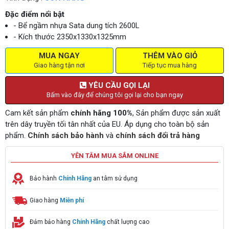
Đặc điểm nổi bật
- Bể ngầm nhựa Sata dung tích 2600L
- Kích thước 2350x1330x1325mm
MUA NGAY
THÊM VÀO GIỎ
Giao hàng tận nơi
Tiếp tục mua hàng
YÊU CẦU GỌI LẠI
Bấm vào đây để chúng tôi gọi lại cho bạn ngay
Cam kết sản phẩm
chính hãng 100%
, Sản phẩm được sản xuất
trên dây truyền tối tân nhất của EU. Áp dụng cho toàn bộ sản
phẩm.
Chính sách bảo hành
và
chính sách đổi trả hàng
YÊN TÂM MUA SẮM ONLINE
Bảo hành
Chính Hãng
an tâm sử dụng
Giao hàng
Miễn phí
Đảm bảo hàng
Chính Hãng
chất lượng cao