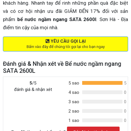
khách hàng. Nhanh tay để rinh những phần quà đặc biệt
và có cơ hội nhận ưu đãi GIẢM ĐẾN 17% đối với sản
phẩm
bể nước ngầm ngang SATA 2600l
. Sơn Hà - Địa
điểm tin cậy của mọi nhà.
YÊU CẦU GỌI LẠI
Bấm vào đây để chúng tôi gọi lại cho bạn ngay
Đánh giá & Nhận xét về Bể nước ngầm ngang
SATA 2600L
5
/5
5 sao
5
đánh giá & nhận xét
4 sao
0
3 sao
0
2 sao
0
1 sao
0