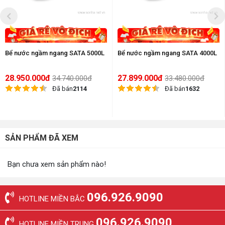
Bể nước ngầm ngang SATA 5000L
Bể nước ngầm ngang SATA 4000L
28.950.000đ
27.899.000đ
34.740.000đ
33.480.000đ
Đã bán
2114
Đã bán
1632
SẢN PHẨM ĐÃ XEM
Bạn chưa xem sản phẩm nào!
096.926.9090
HOTLINE MIỀN BẮC
096.926.9090
HOTLINE MIỀN TRUNG