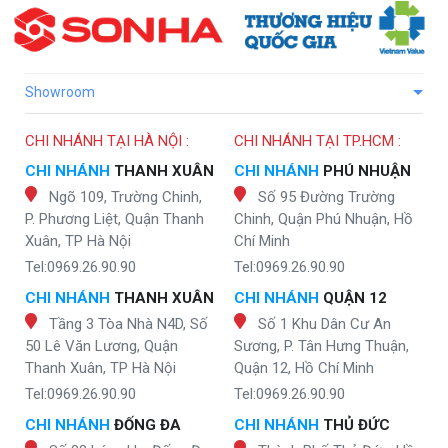
Showroom
CHI NHÁNH TẠI HÀ NỘI :
CHI NHÁNH TẠI TP.HCM :
CHI NHÁNH
THANH XUÂN
CHI NHÁNH
PHÚ NHUẬN
Ngõ 109, Trường Chinh,
Số 95 Đường Trường
P. Phương Liệt, Quận Thanh
Chinh, Quận Phú Nhuận, Hồ
Xuân, TP Hà Nội
Chí Minh
Tel:0969.26.90.90
Tel:0969.26.90.90
CHI NHÁNH
THANH XUÂN
CHI NHÁNH
QUẬN 12
Tầng 3 Tòa Nhà N4D, Số
Số 1 Khu Dân Cư An
50 Lê Văn Lương, Quận
Sương, P. Tân Hưng Thuận,
Thanh Xuân, TP Hà Nội
Quận 12, Hồ Chí Minh
Tel:0969.26.90.90
Tel:0969.26.90.90
CHI NHÁNH
ĐỐNG ĐA
CHI NHÁNH
THỦ ĐỨC