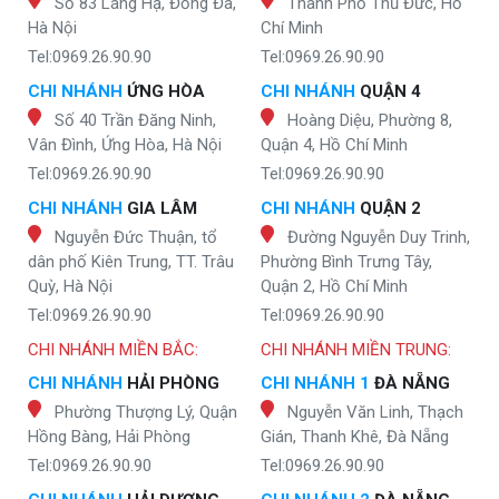
Số 83 Láng Hạ, Đống Đa,
Thành Phố Thủ Đức, Hồ
Hà Nội
Chí Minh
Tel:0969.26.90.90
Tel:0969.26.90.90
CHI NHÁNH
ỨNG HÒA
CHI NHÁNH
QUẬN 4
Số 40 Trần Đăng Ninh,
Hoàng Diệu, Phường 8,
Vân Đình, Ứng Hòa, Hà Nội
Quận 4, Hồ Chí Minh
Tel:0969.26.90.90
Tel:0969.26.90.90
CHI NHÁNH
GIA LÂM
CHI NHÁNH
QUẬN 2
Nguyễn Đức Thuận, tổ
Đường Nguyễn Duy Trinh,
dân phố Kiên Trung, TT. Trâu
Phường Bình Trưng Tây,
Quỳ, Hà Nội
Quận 2, Hồ Chí Minh
Tel:0969.26.90.90
Tel:0969.26.90.90
CHI NHÁNH MIỀN BẮC:
CHI NHÁNH MIỀN TRUNG:
CHI NHÁNH
HẢI PHÒNG
CHI NHÁNH 1
ĐÀ NẴNG
Phường Thượng Lý, Quận
Nguyễn Văn Linh, Thạch
Hồng Bàng, Hải Phòng
Gián, Thanh Khê, Đà Nẵng
Tel:0969.26.90.90
Tel:0969.26.90.90