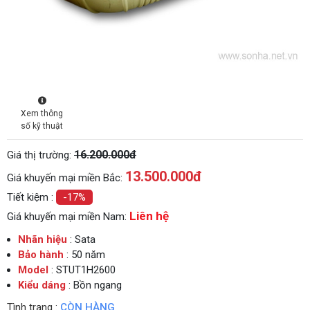
Xem thông
số kỹ thuật
16.200.000đ
Giá thị trường:
13.500.000
đ
Giá khuyến mại miền Bắc:
Tiết kiệm :
-17%
Liên hệ
Giá khuyến mại miền Nam:
Nhãn hiệu
: Sata
Bảo hành
: 50 năm
Model
: STUT1H2600
Kiểu dáng
: Bồn ngang
Tình trạng :
CÒN HÀNG