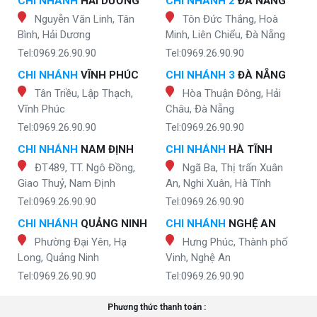
CHI NHÁNH
HẢI DƯƠNG
CHI NHÁNH 2
ĐÀ NẴNG
Nguyễn Văn Linh, Tân
Tôn Đức Thắng, Hoà
Bình, Hải Dương
Minh, Liên Chiểu, Đà Nẵng
Tel:0969.26.90.90
Tel:0969.26.90.90
CHI NHÁNH
VĨNH PHÚC
CHI NHÁNH 3
ĐÀ NẴNG
Tân Triều, Lập Thạch,
Hòa Thuận Đông, Hải
Vĩnh Phúc
Châu, Đà Nẵng
Tel:0969.26.90.90
Tel:0969.26.90.90
CHI NHÁNH
NAM ĐỊNH
CHI NHÁNH
HÀ TĨNH
ĐT489, TT. Ngô Đồng,
Ngã Ba, Thị trấn Xuân
Giao Thuỷ, Nam Định
An, Nghi Xuân, Hà Tĩnh
Tel:0969.26.90.90
Tel:0969.26.90.90
CHI NHÁNH
QUẢNG NINH
CHI NHÁNH
NGHỆ AN
Phường Đại Yên, Hạ
Hưng Phúc, Thành phố
Long, Quảng Ninh
Vinh, Nghệ An
Tel:0969.26.90.90
Tel:0969.26.90.90
Phương thức thanh toán :