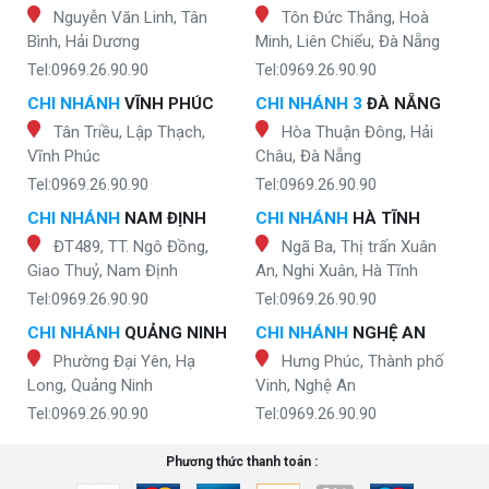
Nguyễn Văn Linh, Tân
Tôn Đức Thắng, Hoà
Bình, Hải Dương
Minh, Liên Chiểu, Đà Nẵng
Tel:0969.26.90.90
Tel:0969.26.90.90
CHI NHÁNH
VĨNH PHÚC
CHI NHÁNH 3
ĐÀ NẴNG
Tân Triều, Lập Thạch,
Hòa Thuận Đông, Hải
Vĩnh Phúc
Châu, Đà Nẵng
Tel:0969.26.90.90
Tel:0969.26.90.90
CHI NHÁNH
NAM ĐỊNH
CHI NHÁNH
HÀ TĨNH
ĐT489, TT. Ngô Đồng,
Ngã Ba, Thị trấn Xuân
Giao Thuỷ, Nam Định
An, Nghi Xuân, Hà Tĩnh
Tel:0969.26.90.90
Tel:0969.26.90.90
CHI NHÁNH
QUẢNG NINH
CHI NHÁNH
NGHỆ AN
Phường Đại Yên, Hạ
Hưng Phúc, Thành phố
Long, Quảng Ninh
Vinh, Nghệ An
Tel:0969.26.90.90
Tel:0969.26.90.90
Phương thức thanh toán :