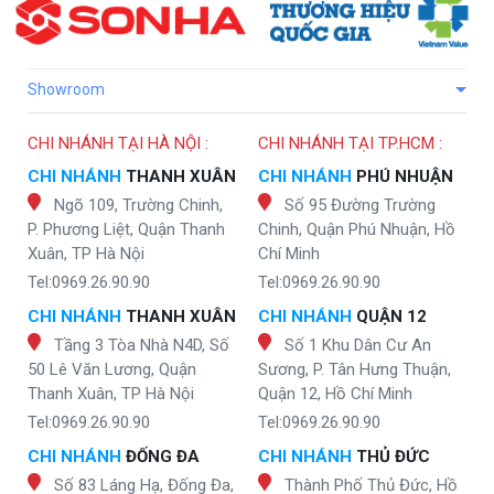
Showroom
CHI NHÁNH TẠI HÀ NỘI :
CHI NHÁNH TẠI TP.HCM :
CHI NHÁNH
THANH XUÂN
CHI NHÁNH
PHÚ NHUẬN
Ngõ 109, Trường Chinh,
Số 95 Đường Trường
P. Phương Liệt, Quận Thanh
Chinh, Quận Phú Nhuận, Hồ
Xuân, TP Hà Nội
Chí Minh
Tel:0969.26.90.90
Tel:0969.26.90.90
CHI NHÁNH
THANH XUÂN
CHI NHÁNH
QUẬN 12
Tầng 3 Tòa Nhà N4D, Số
Số 1 Khu Dân Cư An
50 Lê Văn Lương, Quận
Sương, P. Tân Hưng Thuận,
Thanh Xuân, TP Hà Nội
Quận 12, Hồ Chí Minh
Tel:0969.26.90.90
Tel:0969.26.90.90
CHI NHÁNH
ĐỐNG ĐA
CHI NHÁNH
THỦ ĐỨC
Số 83 Láng Hạ, Đống Đa,
Thành Phố Thủ Đức, Hồ