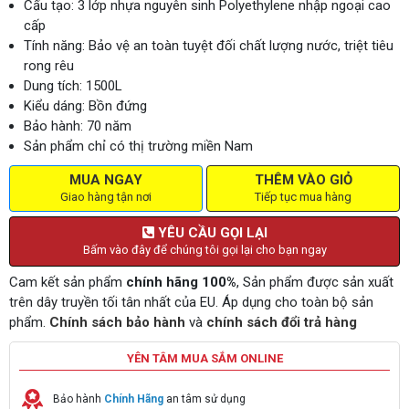
Cấu tạo: 3 lớp nhựa nguyên sinh Polyethylene nhập ngoại cao
cấp
Tính năng: Bảo vệ an toàn tuyệt đối chất lượng nước, triệt tiêu
rong rêu
Dung tích: 1500L
Kiểu dáng: Bồn đứng
Bảo hành: 70 năm
Sản phẩm chỉ có thị trường miền Nam
MUA NGAY
THÊM VÀO GIỎ
Giao hàng tận nơi
Tiếp tục mua hàng
YÊU CẦU GỌI LẠI
Bấm vào đây để chúng tôi gọi lại cho bạn ngay
Cam kết sản phẩm
chính hãng 100%
, Sản phẩm được sản xuất
trên dây truyền tối tân nhất của EU. Áp dụng cho toàn bộ sản
phẩm.
Chính sách bảo hành
và
chính sách đổi trả hàng
YÊN TÂM MUA SẮM ONLINE
Bảo hành
Chính Hãng
an tâm sử dụng