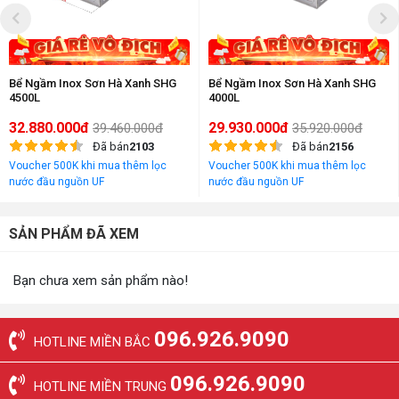
Bể Ngầm Inox Sơn Hà Xanh SHG
Bể Ngầm Inox Sơn Hà Xanh SHG
4500L
4000L
32.880.000đ
29.930.000đ
39.460.000đ
35.920.000đ
Đã bán
2103
Đã bán
2156
Voucher 500K khi mua thêm lọc
Voucher 500K khi mua thêm lọc
nước đầu nguồn UF
nước đầu nguồn UF
SẢN PHẨM ĐÃ XEM
Bạn chưa xem sản phẩm nào!
096.926.9090
HOTLINE MIỀN BẮC
096.926.9090
HOTLINE MIỀN TRUNG