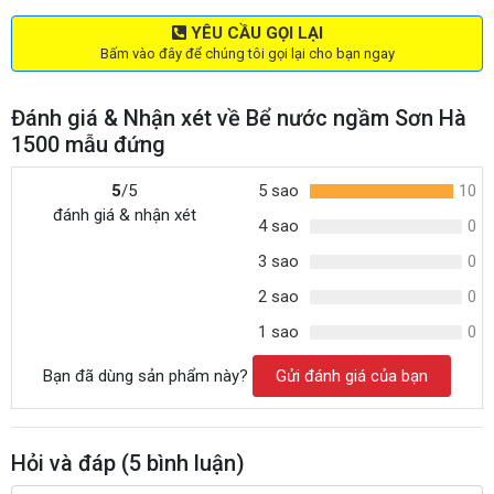
YÊU CẦU GỌI LẠI
Bấm vào đây để chúng tôi gọi lại cho bạn ngay
Đánh giá & Nhận xét về Bể nước ngầm Sơn Hà
1500 mẫu đứng
5
/5
5 sao
10
đánh giá & nhận xét
4 sao
0
3 sao
0
2 sao
0
1 sao
0
Bạn đã dùng sản phẩm này?
Gửi đánh giá của bạn
Hỏi và đáp (
5
bình luận)