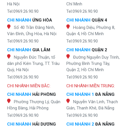
Hà Nội
Chí Minh
Tel:0969.26.90.90
Tel:0969.26.90.90
CHI NHÁNH
ỨNG HÒA
CHI NHÁNH
QUẬN 4
Số 40 Trần Đăng Ninh,
Hoàng Diệu, Phường 8,
Vân Đình, Ứng Hòa, Hà Nội
Quận 4, Hồ Chí Minh
Tel:0969.26.90.90
Tel:0969.26.90.90
CHI NHÁNH
GIA LÂM
CHI NHÁNH
QUẬN 2
Nguyễn Đức Thuận, tổ
Đường Nguyễn Duy Trinh,
dân phố Kiên Trung, TT. Trâu
Phường Bình Trưng Tây,
Quỳ, Hà Nội
Quận 2, Hồ Chí Minh
Tel:0969.26.90.90
Tel:0969.26.90.90
CHI NHÁNH MIỀN BẮC:
CHI NHÁNH MIỀN TRUNG:
CHI NHÁNH
HẢI PHÒNG
CHI NHÁNH 1
ĐÀ NẴNG
Phường Thượng Lý, Quận
Nguyễn Văn Linh, Thạch
Hồng Bàng, Hải Phòng
Gián, Thanh Khê, Đà Nẵng
Tel:0969.26.90.90
Tel:0969.26.90.90
CHI NHÁNH
HẢI DƯƠNG
CHI NHÁNH 2
ĐÀ NẴNG