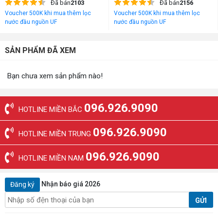
Đã bán
2103
Đã bán
2156
Voucher 500K khi mua thêm lọc
Voucher 500K khi mua thêm lọc
nước đầu nguồn UF
nước đầu nguồn UF
SẢN PHẨM ĐÃ XEM
Bạn chưa xem sản phẩm nào!
096.926.9090
HOTLINE MIỀN BẮC
096.926.9090
HOTLINE MIỀN TRUNG
096.926.9090
HOTLINE MIỀN NAM
Nhận báo giá 2026
Đăng ký
GỬI