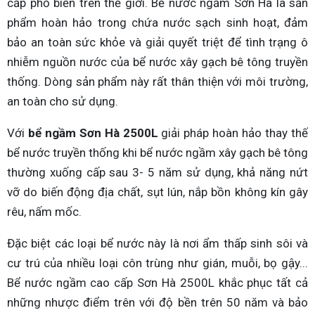
cấp phổ biến trên thế giới. Bể nước ngầm Sơn Hà là sản
phẩm hoàn hảo trong chứa nước sạch sinh hoạt, đảm
bảo an toàn sức khỏe và giải quyết triệt để tình trạng ô
nhiễm nguồn nước của bể nước xây gạch bê tông truyền
thống. Dòng sản phẩm này rất thân thiện với môi trường,
an toàn cho sử dụng.
Với
bể ngầm Sơn Hà 2500L
giải pháp hoàn hảo thay thế
bể nước truyền thống khi bể nước ngầm xây gạch bê tông
thường xuống cấp sau 3- 5 năm sử dụng, khả năng nứt
vỡ do biến động địa chất, sụt lún, nắp bồn không kín gây
rêu, nấm mốc.
Đặc biệt các loại bể nước này là nơi ẩm thấp sinh sôi và
cư trú của nhiều loại côn trùng như gián, muỗi, bọ gậy...
Bể nước ngầm cao cấp Sơn Hà 2500L khắc phục tất cả
những nhược điểm trên với độ bền trên 50 năm và bảo