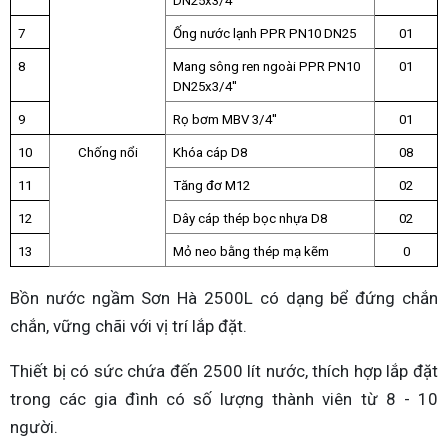
DN25x3/4''
7
Ống nước lạnh PPR PN10 DN25
01
8
Mang sông ren ngoài PPR PN10 
01
DN25x3/4''
9
Rọ bơm MBV 3/4''
01
10
Chống nổi
Khóa cáp D8
08
11
Tăng đơ M12
02
12
Dây cáp thép bọc nhựa D8
02
13
Mỏ neo bằng thép mạ kẽm
0
Bồn nước ngầm Sơn Hà 2500L có dạng bể đứng chắn
chắn, vững chãi với vị trí lắp đặt.
Thiết bị có sức chứa đến 2500 lít nước, thích hợp lắp đặt
trong các gia đình có số lượng thành viên từ 8 - 10
người.