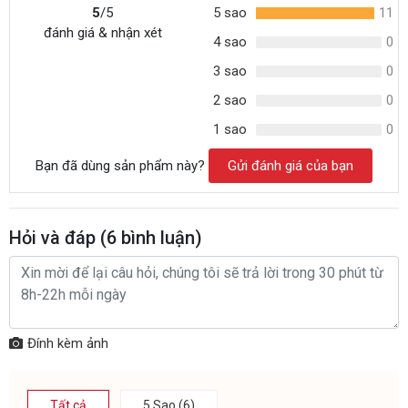
5
/5
5 sao
11
đánh giá & nhận xét
4 sao
0
3 sao
0
2 sao
0
1 sao
0
Bạn đã dùng sản phẩm này?
Gửi đánh giá của bạn
Hỏi và đáp (
6
bình luận)
Đính kèm ảnh
Tất cả
5 Sao (6)