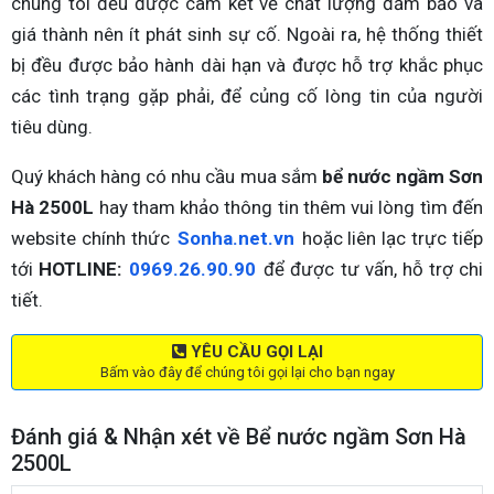
chúng tôi đều được cam kết về chất lượng đảm bảo và
giá thành nên ít phát sinh sự cố. Ngoài ra, hệ thống thiết
bị đều được bảo hành dài hạn và được hỗ trợ khắc phục
các tình trạng gặp phải, để củng cố lòng tin của người
tiêu dùng.
Quý khách hàng có nhu cầu mua sắm
bể nước ngầm Sơn
Hà 2500L
hay tham khảo thông tin thêm vui lòng tìm đến
website chính thức
Sonha.net.vn
hoặc liên lạc trực tiếp
tới
HOTLINE:
0969.26.90.90
để được tư vấn, hỗ trợ chi
tiết.
YÊU CẦU GỌI LẠI
Bấm vào đây để chúng tôi gọi lại cho bạn ngay
Đánh giá & Nhận xét về Bể nước ngầm Sơn Hà
2500L