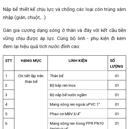
Nắp bể thiết kế chịu lực và chống các loại côn trùng xâm
nhập (gián, chuột,...)
Gân gia cương dạng sóng ở thân và đáy với kết cầu bền
vững chịu được áp lực. Cùng bộ linh - phụ kiện đi kèm
đem lại hiệu quả tích nước đỉnh cao:
STT
HẠNG MỤC
LINH KIỆN
SỐ 
LƯỢNG
1
Chi tiết lắp trên 
Thân bể
01
thân bể
2
Bộ kép ren Inox
01
3
Bộ nắp bể nước ngầm
01
4
Mang sông ren ngoài uPVC 1"
01
5
Phao cơ MBV 3/4''
01
6
Mang sông ren trong PPR PN10 
01