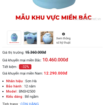
Xem thông
số kỹ thuật
15.360.000đ
Giá thị trường:
10.460.000
đ
Giá khuyến mại miền Bắc:
Tiết kiệm :
-32%
12.290.000đ
Giá khuyến mại miền Nam:
Nhãn hiệu
: Sơn Hà
Bảo hành
: 12 năm
Model
: BNSH2500
Kiểu dáng
: Bể ngầm
Tình trạng :
CÒN HÀNG