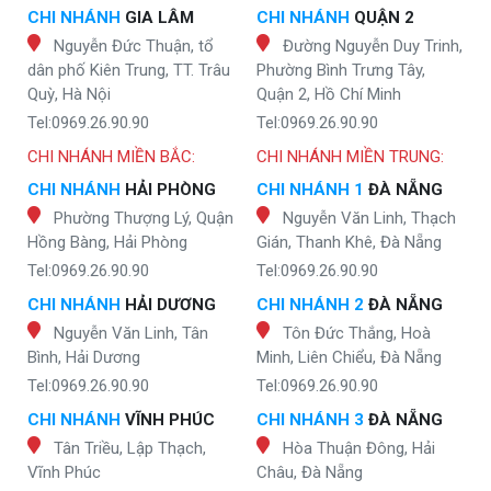
CHI NHÁNH
GIA LÂM
CHI NHÁNH
QUẬN 2
Nguyễn Đức Thuận, tổ
Đường Nguyễn Duy Trinh,
dân phố Kiên Trung, TT. Trâu
Phường Bình Trưng Tây,
Quỳ, Hà Nội
Quận 2, Hồ Chí Minh
Tel:0969.26.90.90
Tel:0969.26.90.90
CHI NHÁNH MIỀN BẮC:
CHI NHÁNH MIỀN TRUNG:
CHI NHÁNH
HẢI PHÒNG
CHI NHÁNH 1
ĐÀ NẴNG
Phường Thượng Lý, Quận
Nguyễn Văn Linh, Thạch
Hồng Bàng, Hải Phòng
Gián, Thanh Khê, Đà Nẵng
Tel:0969.26.90.90
Tel:0969.26.90.90
CHI NHÁNH
HẢI DƯƠNG
CHI NHÁNH 2
ĐÀ NẴNG
Nguyễn Văn Linh, Tân
Tôn Đức Thắng, Hoà
Bình, Hải Dương
Minh, Liên Chiểu, Đà Nẵng
Tel:0969.26.90.90
Tel:0969.26.90.90
CHI NHÁNH
VĨNH PHÚC
CHI NHÁNH 3
ĐÀ NẴNG
Tân Triều, Lập Thạch,
Hòa Thuận Đông, Hải
Vĩnh Phúc
Châu, Đà Nẵng