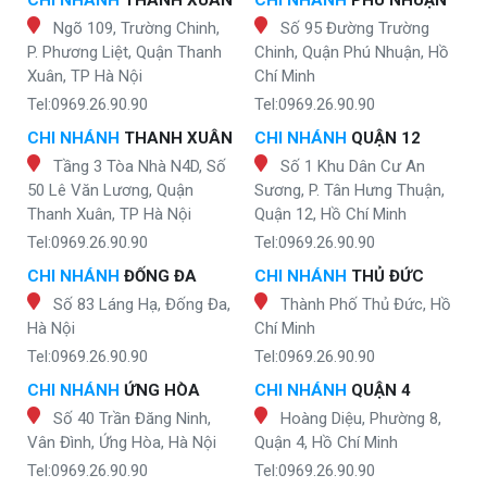
CHI NHÁNH
THANH XUÂN
CHI NHÁNH
PHÚ NHUẬN
Ngõ 109, Trường Chinh,
Số 95 Đường Trường
P. Phương Liệt, Quận Thanh
Chinh, Quận Phú Nhuận, Hồ
Xuân, TP Hà Nội
Chí Minh
Tel:0969.26.90.90
Tel:0969.26.90.90
CHI NHÁNH
THANH XUÂN
CHI NHÁNH
QUẬN 12
Tầng 3 Tòa Nhà N4D, Số
Số 1 Khu Dân Cư An
50 Lê Văn Lương, Quận
Sương, P. Tân Hưng Thuận,
Thanh Xuân, TP Hà Nội
Quận 12, Hồ Chí Minh
Tel:0969.26.90.90
Tel:0969.26.90.90
CHI NHÁNH
ĐỐNG ĐA
CHI NHÁNH
THỦ ĐỨC
Số 83 Láng Hạ, Đống Đa,
Thành Phố Thủ Đức, Hồ
Hà Nội
Chí Minh
Tel:0969.26.90.90
Tel:0969.26.90.90
CHI NHÁNH
ỨNG HÒA
CHI NHÁNH
QUẬN 4
Số 40 Trần Đăng Ninh,
Hoàng Diệu, Phường 8,
Vân Đình, Ứng Hòa, Hà Nội
Quận 4, Hồ Chí Minh
Tel:0969.26.90.90
Tel:0969.26.90.90