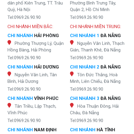
dân phố Kiên Trung, TT. Trâu
Phường Bình Trưng Tây,
Quỳ, Hà Nội
Quận 2, Hồ Chí Minh
Tel:0969.26.90.90
Tel:0969.26.90.90
CHI NHÁNH MIỀN BẮC:
CHI NHÁNH MIỀN TRUNG:
CHI NHÁNH
HẢI PHÒNG
CHI NHÁNH 1
ĐÀ NẴNG
Phường Thượng Lý, Quận
Nguyễn Văn Linh, Thạch
Hồng Bàng, Hải Phòng
Gián, Thanh Khê, Đà Nẵng
Tel:0969.26.90.90
Tel:0969.26.90.90
CHI NHÁNH
HẢI DƯƠNG
CHI NHÁNH 2
ĐÀ NẴNG
Nguyễn Văn Linh, Tân
Tôn Đức Thắng, Hoà
Bình, Hải Dương
Minh, Liên Chiểu, Đà Nẵng
Tel:0969.26.90.90
Tel:0969.26.90.90
CHI NHÁNH
VĨNH PHÚC
CHI NHÁNH 3
ĐÀ NẴNG
Tân Triều, Lập Thạch,
Hòa Thuận Đông, Hải
Vĩnh Phúc
Châu, Đà Nẵng
Tel:0969.26.90.90
Tel:0969.26.90.90
CHI NHÁNH
NAM ĐỊNH
CHI NHÁNH
HÀ TĨNH