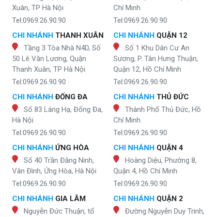
Xuân, TP Hà Nội
Chí Minh
Tel:0969.26.90.90
Tel:0969.26.90.90
CHI NHÁNH
THANH XUÂN
CHI NHÁNH
QUẬN 12
Tầng 3 Tòa Nhà N4D, Số
Số 1 Khu Dân Cư An
50 Lê Văn Lương, Quận
Sương, P. Tân Hưng Thuận,
Thanh Xuân, TP Hà Nội
Quận 12, Hồ Chí Minh
Tel:0969.26.90.90
Tel:0969.26.90.90
CHI NHÁNH
ĐỐNG ĐA
CHI NHÁNH
THỦ ĐỨC
Số 83 Láng Hạ, Đống Đa,
Thành Phố Thủ Đức, Hồ
Hà Nội
Chí Minh
Tel:0969.26.90.90
Tel:0969.26.90.90
CHI NHÁNH
ỨNG HÒA
CHI NHÁNH
QUẬN 4
Số 40 Trần Đăng Ninh,
Hoàng Diệu, Phường 8,
Vân Đình, Ứng Hòa, Hà Nội
Quận 4, Hồ Chí Minh
Tel:0969.26.90.90
Tel:0969.26.90.90
CHI NHÁNH
GIA LÂM
CHI NHÁNH
QUẬN 2
Nguyễn Đức Thuận, tổ
Đường Nguyễn Duy Trinh,