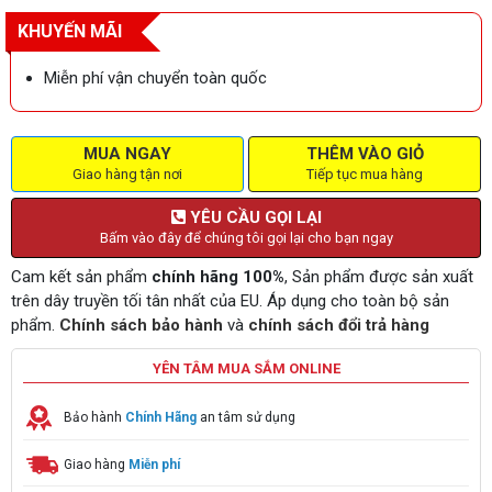
KHUYẾN MÃI
Miễn phí vận chuyển toàn quốc
MUA NGAY
THÊM VÀO GIỎ
Giao hàng tận nơi
Tiếp tục mua hàng
YÊU CẦU GỌI LẠI
Bấm vào đây để chúng tôi gọi lại cho bạn ngay
Cam kết sản phẩm
chính hãng 100%
, Sản phẩm được sản xuất
trên dây truyền tối tân nhất của EU. Áp dụng cho toàn bộ sản
phẩm.
Chính sách bảo hành
và
chính sách đổi trả hàng
YÊN TÂM MUA SẮM ONLINE
Bảo hành
Chính Hãng
an tâm sử dụng
Giao hàng
Miễn phí