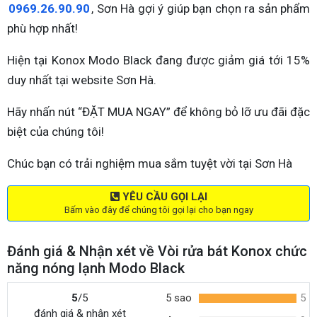
0969.26.90.90
, Sơn Hà gợi ý giúp bạn chọn ra sản phẩm
phù hợp nhất!
Hiện tại Konox Modo Black đang được giảm giá tới 15%
duy nhất tại website Sơn Hà.
Hãy nhấn nút “ĐẶT MUA NGAY” để không bỏ lỡ ưu đãi đặc
biệt của chúng tôi!
Chúc bạn có trải nghiệm mua sắm tuyệt vời tại Sơn Hà
YÊU CẦU GỌI LẠI
Bấm vào đây để chúng tôi gọi lại cho bạn ngay
Đánh giá & Nhận xét về Vòi rửa bát Konox chức
năng nóng lạnh Modo Black
5
/5
5 sao
5
đánh giá & nhận xét