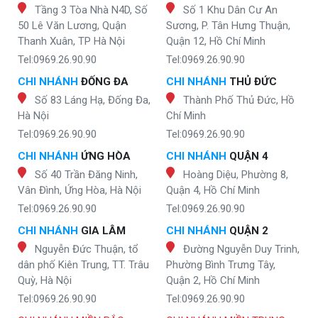
Tầng 3 Tòa Nhà N4D, Số
Số 1 Khu Dân Cư An
50 Lê Văn Lương, Quận
Sương, P. Tân Hưng Thuận,
Thanh Xuân, TP Hà Nội
Quận 12, Hồ Chí Minh
Tel:0969.26.90.90
Tel:0969.26.90.90
CHI NHÁNH
ĐỐNG ĐA
CHI NHÁNH
THỦ ĐỨC
Số 83 Láng Hạ, Đống Đa,
Thành Phố Thủ Đức, Hồ
Hà Nội
Chí Minh
Tel:0969.26.90.90
Tel:0969.26.90.90
CHI NHÁNH
ỨNG HÒA
CHI NHÁNH
QUẬN 4
Số 40 Trần Đăng Ninh,
Hoàng Diệu, Phường 8,
Vân Đình, Ứng Hòa, Hà Nội
Quận 4, Hồ Chí Minh
Tel:0969.26.90.90
Tel:0969.26.90.90
CHI NHÁNH
GIA LÂM
CHI NHÁNH
QUẬN 2
Nguyễn Đức Thuận, tổ
Đường Nguyễn Duy Trinh,
dân phố Kiên Trung, TT. Trâu
Phường Bình Trưng Tây,
Quỳ, Hà Nội
Quận 2, Hồ Chí Minh
Tel:0969.26.90.90
Tel:0969.26.90.90