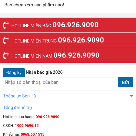
Bạn chưa xem sản phẩm nào!
096.926.9090
HOTLINE MIỀN BẮC
096.926.9090
HOTLINE MIỀN TRUNG
096.926.9090
HOTLINE MIỀN NAM
Nhận báo giá 2026
Đăng ký
GỬI
Thông tin Sơn Hà
Tổng đài hỗ trợ
Hotline mua hàng:
096.926.9090
CSKH:
1900.9696.15
Khiếu nại:
0968.60.1515