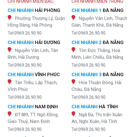
CHI NHÁNH MIỀN BẮC:
CHI NHÁNH MIỀN TRUNG:
CHI NHÁNH
HẢI PHÒNG
CHI NHÁNH 1
ĐÀ NẴNG
Phường Thượng Lý, Quận
Nguyễn Văn Linh, Thạch
Hồng Bàng, Hải Phòng
Gián, Thanh Khê, Đà Nẵng
Tel:0969.26.90.90
Tel:0969.26.90.90
CHI NHÁNH
HẢI DƯƠNG
CHI NHÁNH 2
ĐÀ NẴNG
Nguyễn Văn Linh, Tân
Tôn Đức Thắng, Hoà
Bình, Hải Dương
Minh, Liên Chiểu, Đà Nẵng
Tel:0969.26.90.90
Tel:0969.26.90.90
CHI NHÁNH
VĨNH PHÚC
CHI NHÁNH 3
ĐÀ NẴNG
Tân Triều, Lập Thạch,
Hòa Thuận Đông, Hải
Vĩnh Phúc
Châu, Đà Nẵng
Tel:0969.26.90.90
Tel:0969.26.90.90
CHI NHÁNH
NAM ĐỊNH
CHI NHÁNH
HÀ TĨNH
ĐT489, TT. Ngô Đồng,
Ngã Ba, Thị trấn Xuân
Giao Thuỷ, Nam Định
An, Nghi Xuân, Hà Tĩnh
Tel:0969.26.90.90
Tel:0969.26.90.90