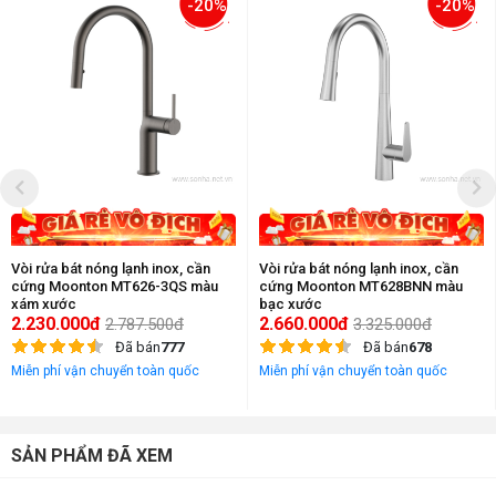
-20%
-20%
Vòi rửa bát nóng lạnh inox, cần
Vòi rửa bát nóng lạnh inox, cần
cứng Moonton MT626-3QS màu
cứng Moonton MT628BNN màu
xám xước
bạc xước
2.230.000đ
2.660.000đ
2.787.500đ
3.325.000đ
Đã bán
777
Đã bán
678
Miễn phí vận chuyển toàn quốc
Miễn phí vận chuyển toàn quốc
SẢN PHẨM ĐÃ XEM