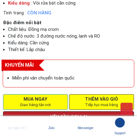
Kiểu dáng
: Vòi rửa bát cần cứng
Tình trạng :
CÒN HÀNG
Đặc điểm nổi bật
Chất liệu: Đồng mạ crom
Chế độ nước: 3 đường nước nóng, lạnh và RO
Kiểu dáng: Cần cứng
Thiết kế: Lắp chậu
KHUYẾN MÃI
Miễn phí vận chuyển toàn quốc
MUA NGAY
THÊM VÀO GIỎ
Giao hàng tận nơi
Tiếp tục mua hàng
YÊU CẦU GỌI LẠI
Bấm vào đây để chúng tôi gọi lại cho bạn ngay
Gọi ngay 24/7
Zalo
Messenger
Cam kết sản phẩm
chính hãng 100%
, Sản phẩm được sản xuất
Support