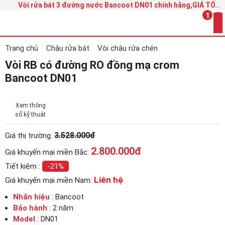
Vòi rửa bát 3 đường nước Bancoot DN01 chính hãng,GIÁ TỐT
GIẢM 21%
1
Trang chủ
Chậu rửa bát
Vòi chậu rửa chén
Vòi RB có đường RO đồng mạ crom
Bancoot DN01
Xem thông
số kỹ thuật
3.528.000đ
Giá thị trường:
2.800.000
đ
Giá khuyến mại miền Bắc:
Tiết kiệm :
-21%
Liên hệ
Giá khuyến mại miền Nam:
Nhãn hiệu
: Bancoot
Bảo hành
: 2 năm
Model
: DN01