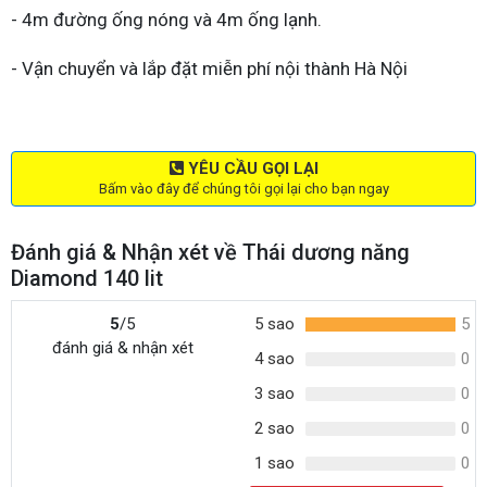
- 4m đường ống nóng và 4m ống lạnh.
- Vận chuyển và lắp đặt miễn phí nội thành Hà Nội
YÊU CẦU GỌI LẠI
Bấm vào đây để chúng tôi gọi lại cho bạn ngay
Đánh giá & Nhận xét về Thái dương năng
Diamond 140 lit
5
/5
5 sao
5
đánh giá & nhận xét
4 sao
0
3 sao
0
2 sao
0
1 sao
0