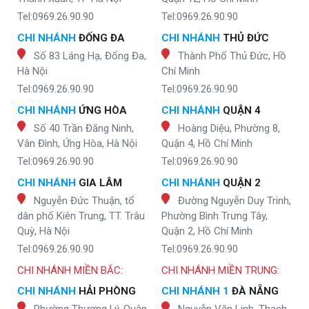
Tel:0969.26.90.90
Tel:0969.26.90.90
CHI NHÁNH
ĐỐNG ĐA
CHI NHÁNH
THỦ ĐỨC
Số 83 Láng Hạ, Đống Đa,
Thành Phố Thủ Đức, Hồ
Hà Nội
Chí Minh
Tel:0969.26.90.90
Tel:0969.26.90.90
CHI NHÁNH
ỨNG HÒA
CHI NHÁNH
QUẬN 4
Số 40 Trần Đăng Ninh,
Hoàng Diệu, Phường 8,
Vân Đình, Ứng Hòa, Hà Nội
Quận 4, Hồ Chí Minh
Tel:0969.26.90.90
Tel:0969.26.90.90
CHI NHÁNH
GIA LÂM
CHI NHÁNH
QUẬN 2
Nguyễn Đức Thuận, tổ
Đường Nguyễn Duy Trinh,
dân phố Kiên Trung, TT. Trâu
Phường Bình Trưng Tây,
Quỳ, Hà Nội
Quận 2, Hồ Chí Minh
Tel:0969.26.90.90
Tel:0969.26.90.90
CHI NHÁNH MIỀN BẮC:
CHI NHÁNH MIỀN TRUNG:
CHI NHÁNH
HẢI PHÒNG
CHI NHÁNH 1
ĐÀ NẴNG
Phường Thượng Lý, Quận
Nguyễn Văn Linh, Thạch