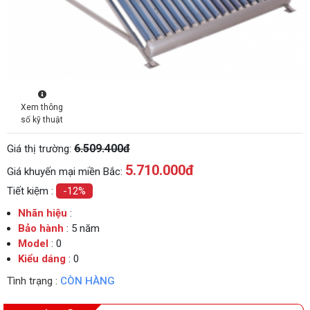
Xem thông
số kỹ thuật
6.509.400đ
Giá thị trường:
5.710.000
đ
Giá khuyến mại miền Bắc:
Tiết kiệm :
-12%
Nhãn hiệu
:
Bảo hành
: 5 năm
Model
: 0
Kiểu dáng
: 0
Tình trạng :
CÒN HÀNG