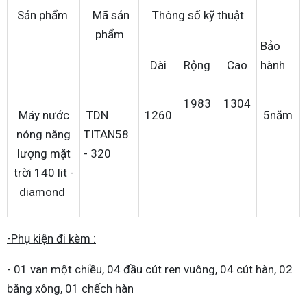
Sản phẩm
Mã sản
Thông số kỹ thuật
phẩm
Bảo
Dài
Rộng
Cao
hành
1983
1304
Máy nước
TDN
1260
5năm
nóng năng
TITAN58
lượng mặt
- 320
trời 140 lit -
diamond
-Phụ kiện đi kèm :
- 01 van một chiều, 04 đầu cút ren vuông, 04 cút hàn, 02
băng xông, 01 chếch hàn