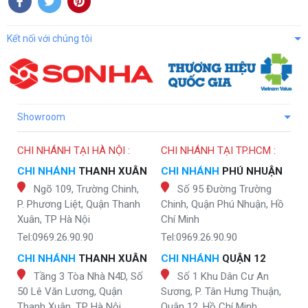
Kết nối với chúng tôi
Showroom
CHI NHÁNH TẠI HÀ NỘI :
CHI NHÁNH TẠI TP.HCM :
CHI NHÁNH
THANH XUÂN
CHI NHÁNH
PHÚ NHUẬN
Ngõ 109, Trường Chinh,
Số 95 Đường Trường
P. Phương Liệt, Quận Thanh
Chinh, Quận Phú Nhuận, Hồ
Xuân, TP Hà Nội
Chí Minh
Tel:0969.26.90.90
Tel:0969.26.90.90
CHI NHÁNH
THANH XUÂN
CHI NHÁNH
QUẬN 12
Tầng 3 Tòa Nhà N4D, Số
Số 1 Khu Dân Cư An
50 Lê Văn Lương, Quận
Sương, P. Tân Hưng Thuận,
Thanh Xuân, TP Hà Nội
Quận 12, Hồ Chí Minh