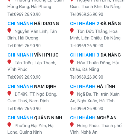
Hồng Bàng, Hải Phòng
Gián, Thanh Khê, Đà Nẵng
Tel:0969.26.90.90
Tel:0969.26.90.90
CHI NHÁNH
HẢI DƯƠNG
CHI NHÁNH 2
ĐÀ NẴNG
Nguyễn Văn Linh, Tân
Tôn Đức Thắng, Hoà
Bình, Hải Dương
Minh, Liên Chiểu, Đà Nẵng
Tel:0969.26.90.90
Tel:0969.26.90.90
CHI NHÁNH
VĨNH PHÚC
CHI NHÁNH 3
ĐÀ NẴNG
Tân Triều, Lập Thạch,
Hòa Thuận Đông, Hải
Vĩnh Phúc
Châu, Đà Nẵng
Tel:0969.26.90.90
Tel:0969.26.90.90
CHI NHÁNH
NAM ĐỊNH
CHI NHÁNH
HÀ TĨNH
ĐT489, TT. Ngô Đồng,
Ngã Ba, Thị trấn Xuân
Giao Thuỷ, Nam Định
An, Nghi Xuân, Hà Tĩnh
Tel:0969.26.90.90
Tel:0969.26.90.90
CHI NHÁNH
QUẢNG NINH
CHI NHÁNH
NGHỆ AN
Phường Đại Yên, Hạ
Hưng Phúc, Thành phố
Long, Quảng Ninh
Vinh, Nghệ An