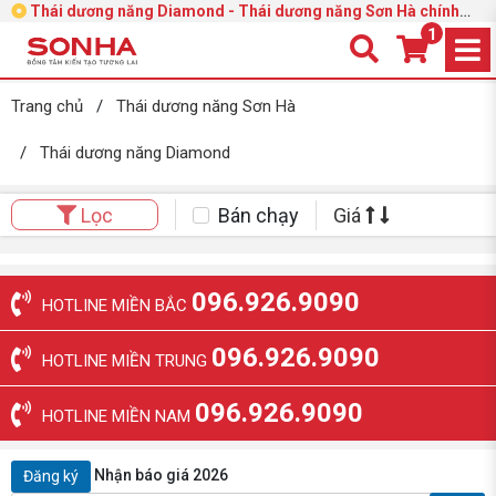
Thái dương năng Diamond - Thái dương năng Sơn Hà chính
hãng.
1
Trang chủ
/
Thái dương năng Sơn Hà
/
Thái dương năng Diamond
Bán chạy
Giá
Lọc
096.926.9090
HOTLINE MIỀN BẮC
096.926.9090
HOTLINE MIỀN TRUNG
096.926.9090
HOTLINE MIỀN NAM
Nhận báo giá 2026
Đăng ký