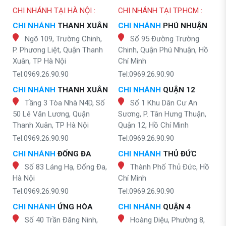
CHI NHÁNH TẠI HÀ NỘI :
CHI NHÁNH TẠI TP.HCM :
CHI NHÁNH
THANH XUÂN
CHI NHÁNH
PHÚ NHUẬN
Ngõ 109, Trường Chinh,
Số 95 Đường Trường
P. Phương Liệt, Quận Thanh
Chinh, Quận Phú Nhuận, Hồ
Xuân, TP Hà Nội
Chí Minh
Tel:0969.26.90.90
Tel:0969.26.90.90
CHI NHÁNH
THANH XUÂN
CHI NHÁNH
QUẬN 12
Tầng 3 Tòa Nhà N4D, Số
Số 1 Khu Dân Cư An
50 Lê Văn Lương, Quận
Sương, P. Tân Hưng Thuận,
Thanh Xuân, TP Hà Nội
Quận 12, Hồ Chí Minh
Tel:0969.26.90.90
Tel:0969.26.90.90
CHI NHÁNH
ĐỐNG ĐA
CHI NHÁNH
THỦ ĐỨC
Số 83 Láng Hạ, Đống Đa,
Thành Phố Thủ Đức, Hồ
Hà Nội
Chí Minh
Tel:0969.26.90.90
Tel:0969.26.90.90
CHI NHÁNH
ỨNG HÒA
CHI NHÁNH
QUẬN 4
Số 40 Trần Đăng Ninh,
Hoàng Diệu, Phường 8,