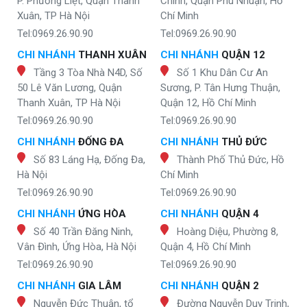
P. Phương Liệt, Quận Thanh
Chinh, Quận Phú Nhuận, Hồ
Xuân, TP Hà Nội
Chí Minh
Tel:0969.26.90.90
Tel:0969.26.90.90
CHI NHÁNH
THANH XUÂN
CHI NHÁNH
QUẬN 12
Tầng 3 Tòa Nhà N4D, Số
Số 1 Khu Dân Cư An
50 Lê Văn Lương, Quận
Sương, P. Tân Hưng Thuận,
Thanh Xuân, TP Hà Nội
Quận 12, Hồ Chí Minh
Tel:0969.26.90.90
Tel:0969.26.90.90
CHI NHÁNH
ĐỐNG ĐA
CHI NHÁNH
THỦ ĐỨC
Số 83 Láng Hạ, Đống Đa,
Thành Phố Thủ Đức, Hồ
Hà Nội
Chí Minh
Tel:0969.26.90.90
Tel:0969.26.90.90
CHI NHÁNH
ỨNG HÒA
CHI NHÁNH
QUẬN 4
Số 40 Trần Đăng Ninh,
Hoàng Diệu, Phường 8,
Vân Đình, Ứng Hòa, Hà Nội
Quận 4, Hồ Chí Minh
Tel:0969.26.90.90
Tel:0969.26.90.90
CHI NHÁNH
GIA LÂM
CHI NHÁNH
QUẬN 2
Nguyễn Đức Thuận, tổ
Đường Nguyễn Duy Trinh,