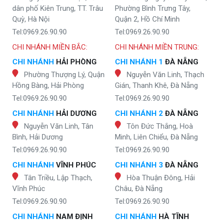
dân phố Kiên Trung, TT. Trâu
Phường Bình Trưng Tây,
Quỳ, Hà Nội
Quận 2, Hồ Chí Minh
Tel:0969.26.90.90
Tel:0969.26.90.90
CHI NHÁNH MIỀN BẮC:
CHI NHÁNH MIỀN TRUNG:
CHI NHÁNH
HẢI PHÒNG
CHI NHÁNH 1
ĐÀ NẴNG
Phường Thượng Lý, Quận
Nguyễn Văn Linh, Thạch
Hồng Bàng, Hải Phòng
Gián, Thanh Khê, Đà Nẵng
Tel:0969.26.90.90
Tel:0969.26.90.90
CHI NHÁNH
HẢI DƯƠNG
CHI NHÁNH 2
ĐÀ NẴNG
Nguyễn Văn Linh, Tân
Tôn Đức Thắng, Hoà
Bình, Hải Dương
Minh, Liên Chiểu, Đà Nẵng
Tel:0969.26.90.90
Tel:0969.26.90.90
CHI NHÁNH
VĨNH PHÚC
CHI NHÁNH 3
ĐÀ NẴNG
Tân Triều, Lập Thạch,
Hòa Thuận Đông, Hải
Vĩnh Phúc
Châu, Đà Nẵng
Tel:0969.26.90.90
Tel:0969.26.90.90
CHI NHÁNH
NAM ĐỊNH
CHI NHÁNH
HÀ TĨNH