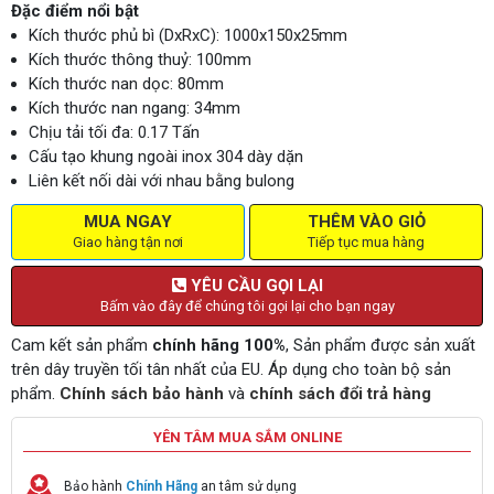
Đặc điểm nổi bật
Kích thước phủ bì (DxRxC): 1000x150x25mm
Kích thước thông thuỷ: 100mm
Kích thước nan dọc: 80mm
Kích thước nan ngang: 34mm
Chịu tải tối đa: 0.17 Tấn
Cấu tạo khung ngoài inox 304 dày dặn
Liên kết nối dài với nhau bằng bulong
MUA NGAY
THÊM VÀO GIỎ
Giao hàng tận nơi
Tiếp tục mua hàng
YÊU CẦU GỌI LẠI
Bấm vào đây để chúng tôi gọi lại cho bạn ngay
Cam kết sản phẩm
chính hãng 100%
, Sản phẩm được sản xuất
trên dây truyền tối tân nhất của EU. Áp dụng cho toàn bộ sản
phẩm.
Chính sách bảo hành
và
chính sách đổi trả hàng
YÊN TÂM MUA SẮM ONLINE
Bảo hành
Chính Hãng
an tâm sử dụng