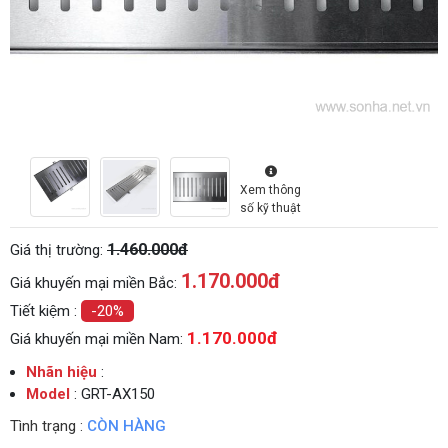
Xem thông
số kỹ thuật
1.460.000đ
Giá thị trường:
1.170.000
đ
Giá khuyến mại miền Bắc:
Tiết kiệm :
-20%
1.170.000đ
Giá khuyến mại miền Nam:
Nhãn hiệu
:
Model
: GRT-AX150
Tình trạng :
CÒN HÀNG