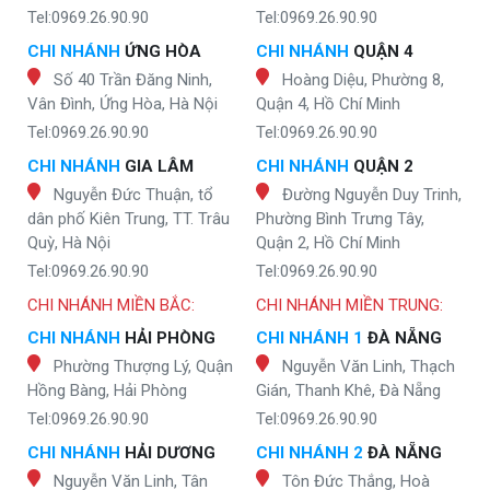
Tel:0969.26.90.90
Tel:0969.26.90.90
CHI NHÁNH
ỨNG HÒA
CHI NHÁNH
QUẬN 4
Số 40 Trần Đăng Ninh,
Hoàng Diệu, Phường 8,
Vân Đình, Ứng Hòa, Hà Nội
Quận 4, Hồ Chí Minh
Tel:0969.26.90.90
Tel:0969.26.90.90
CHI NHÁNH
GIA LÂM
CHI NHÁNH
QUẬN 2
Nguyễn Đức Thuận, tổ
Đường Nguyễn Duy Trinh,
dân phố Kiên Trung, TT. Trâu
Phường Bình Trưng Tây,
Quỳ, Hà Nội
Quận 2, Hồ Chí Minh
Tel:0969.26.90.90
Tel:0969.26.90.90
CHI NHÁNH MIỀN BẮC:
CHI NHÁNH MIỀN TRUNG:
CHI NHÁNH
HẢI PHÒNG
CHI NHÁNH 1
ĐÀ NẴNG
Phường Thượng Lý, Quận
Nguyễn Văn Linh, Thạch
Hồng Bàng, Hải Phòng
Gián, Thanh Khê, Đà Nẵng
Tel:0969.26.90.90
Tel:0969.26.90.90
CHI NHÁNH
HẢI DƯƠNG
CHI NHÁNH 2
ĐÀ NẴNG
Nguyễn Văn Linh, Tân
Tôn Đức Thắng, Hoà