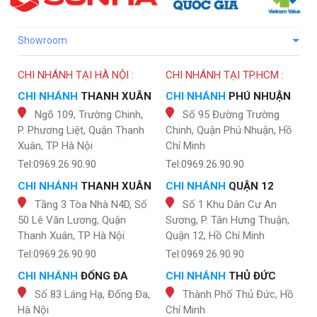
Showroom
CHI NHÁNH TẠI HÀ NỘI :
CHI NHÁNH TẠI TP.HCM :
CHI NHÁNH
THANH XUÂN
CHI NHÁNH
PHÚ NHUẬN
Ngõ 109, Trường Chinh,
Số 95 Đường Trường
P. Phương Liệt, Quận Thanh
Chinh, Quận Phú Nhuận, Hồ
Xuân, TP Hà Nội
Chí Minh
Tel:0969.26.90.90
Tel:0969.26.90.90
CHI NHÁNH
THANH XUÂN
CHI NHÁNH
QUẬN 12
Tầng 3 Tòa Nhà N4D, Số
Số 1 Khu Dân Cư An
50 Lê Văn Lương, Quận
Sương, P. Tân Hưng Thuận,
Thanh Xuân, TP Hà Nội
Quận 12, Hồ Chí Minh
Tel:0969.26.90.90
Tel:0969.26.90.90
CHI NHÁNH
ĐỐNG ĐA
CHI NHÁNH
THỦ ĐỨC
Số 83 Láng Hạ, Đống Đa,
Thành Phố Thủ Đức, Hồ
Hà Nội
Chí Minh