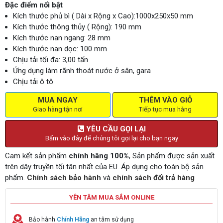
Đặc điểm nổi bật
Kích thước phủ bì ( Dài x Rộng x Cao):1000x250x50 mm
Kích thước thông thủy ( Rộng): 190 mm
Kích thước nan ngang: 28 mm
Kích thước nan dọc: 100 mm
Chịu tải tối đa: 3,00 tấn
Ứng dụng làm rãnh thoát nước ở sân, gara
Chịu tải ô tô
MUA NGAY
THÊM VÀO GIỎ
Giao hàng tận nơi
Tiếp tục mua hàng
YÊU CẦU GỌI LẠI
Bấm vào đây để chúng tôi gọi lại cho bạn ngay
Cam kết sản phẩm
chính hãng 100%
, Sản phẩm được sản xuất
trên dây truyền tối tân nhất của EU. Áp dụng cho toàn bộ sản
phẩm.
Chính sách bảo hành
và
chính sách đổi trả hàng
YÊN TÂM MUA SẮM ONLINE
Bảo hành
Chính Hãng
an tâm sử dụng