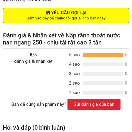
YÊU CẦU GỌI LẠI
Bấm vào đây để chúng tôi gọi lại cho bạn ngay
Đánh giá & Nhận xét về Nắp rãnh thoát nước
nan ngang 250 - chịu tải rất cao 3 tấn
5
/5
5 sao
5
đánh giá & nhận xét
4 sao
0
3 sao
0
2 sao
0
1 sao
0
Bạn đã dùng sản phẩm này?
Gửi đánh giá của bạn
Hỏi và đáp (
0
bình luận)