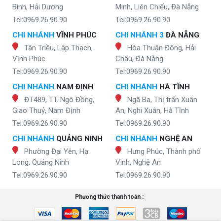
Bình, Hải Dương
Minh, Liên Chiểu, Đà Nẵng
Tel:0969.26.90.90
Tel:0969.26.90.90
CHI NHÁNH
VĨNH PHÚC
CHI NHÁNH 3
ĐÀ NẴNG
Tân Triều, Lập Thạch,
Hòa Thuận Đông, Hải
Vĩnh Phúc
Châu, Đà Nẵng
Tel:0969.26.90.90
Tel:0969.26.90.90
CHI NHÁNH
NAM ĐỊNH
CHI NHÁNH
HÀ TĨNH
ĐT489, TT. Ngô Đồng,
Ngã Ba, Thị trấn Xuân
Giao Thuỷ, Nam Định
An, Nghi Xuân, Hà Tĩnh
Tel:0969.26.90.90
Tel:0969.26.90.90
CHI NHÁNH
QUẢNG NINH
CHI NHÁNH
NGHỆ AN
Phường Đại Yên, Hạ
Hưng Phúc, Thành phố
Long, Quảng Ninh
Vinh, Nghệ An
Tel:0969.26.90.90
Tel:0969.26.90.90
Phương thức thanh toán :