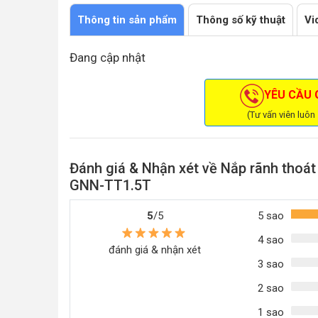
Thông tin sản phẩm
Thông số kỹ thuật
Vi
Đang cập nhật
YÊU CẦU G
(Tư vấn viên luôn
Đánh giá & Nhận xét về Nắp rãnh thoát
GNN-TT1.5T
5
/5
5 sao
4 sao
đánh giá & nhận xét
3 sao
2 sao
1 sao