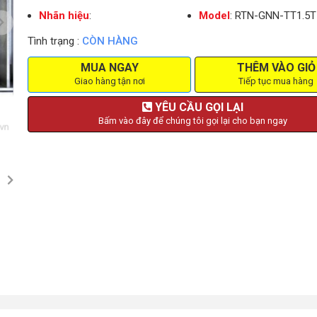
Nhãn hiệu
:
Model
: RTN-GNN-TT1.5T
Tình trạng :
CÒN HÀNG
MUA NGAY
THÊM VÀO GIỎ
Giao hàng tận nơi
Tiếp tục mua hàng
YÊU CẦU GỌI LẠI
Bấm vào đây để chúng tôi gọi lại cho bạn ngay