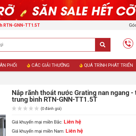
Góc
bình RTN-GNN-TT1.5T
ÂN PHỐI
CÁC GIẢI THƯỞNG
QUÁ TRÌNH PHÁT TRIỂN
Nắp rãnh thoát nước Grating nan ngang - 
trung bình RTN-GNN-TT1.5T
(0 đánh giá)
Liên hệ
Giá khuyến mại miền Bắc:
Liên hệ
Giá khuyến mại miền Nam: