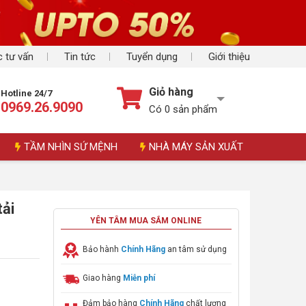
 tư vấn
Tin tức
Tuyển dụng
Giới thiệu
Giỏ hàng
Hotline 24/7
0969.26.9090
Có
0
sản phẩm
TẦM NHÌN SỨ MỆNH
NHÀ MÁY SẢN XUẤT
tải
YÊN TÂM MUA SẮM ONLINE
Bảo hành
Chính Hãng
an tâm sử dụng
Giao hàng
Miễn phí
Đảm bảo hàng
Chính Hãng
chất lượng