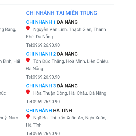
:
CHI NHÁNH TẠI MIỀN TRUNG :
CHI NHÁNH 1
ĐÀ NẴNG
ng Bàng,
Nguyễn Văn Linh, Thạch Gián, Thanh
Khê, Đà Nẵng
Tel:0969.26.90.90
CHI NHÁNH 2
ĐÀ NẴNG
 Bình, Hải
Tôn Đức Thắng, Hoà Minh, Liên Chiểu,
Đà Nẵng
Tel:0969.26.90.90
CHI NHÁNH 3
ĐÀ NẴNG
húc
Hòa Thuận Đông, Hải Châu, Đà Nẵng
Tel:0969.26.90.90
CHI NHÁNH
HÀ TĨNH
Thuỷ, Nam
Ngã Ba, Thị trấn Xuân An, Nghi Xuân,
Hà Tĩnh
Tel:0969.26.90.90