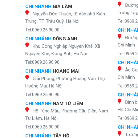
Đường
CHI NHÁNH
GIA LÂM
Trưng Tây
Nguyễn Đức Thuận, tổ dân phố Kiên
Trung, TT. Trâu Quỳ, Hà Nội
Tel:0969.2
Tel:0969.26.90.90
CHI NH
Đường
CHI NHÁNH
ĐÔNG ANH
Chí Minh
Khu Công Nghiệp Nguyên Khê, Xã
Nguyên Khê, Đông Anh, Hà Nội
Tel:0969.2
Tel:0969.26.90.90
CHI NH
Âu Cơ
CHI NHÁNH
HOÀNG MAI
Chí Minh
Giải Phóng, Phường Hoàng Văn Thụ,
Hoàng Mai, Hà Nội
Tel:0969.2
Tel:0969.26.90.90
CHI NH
Đinh b
CHI NHÁNH
NAM TỪ LIÊM
Hồ Chí Mi
Hồ Tùng Mậu, Phường Cầu Diễn, Nam
Từ Liêm, Hà Nội
Tel:0969.2
Tel:0969.26.90.90
CHI NH
Trườn
CHI NHÁNH
TÂY HỒ