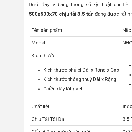
Dưới đây là bảng thông số kỹ thuật chi ti
500x500x70 chịu tải 3.5 tấn
đang được rất nh
Tên sản phẩm
Nắp 
Model
NHG
Kích thước:
Kích thước phủ bì Dài x Rộng x Cao
Kích thước thông thuỷ Dài x Rộng
Chiều dày lát gạch
Chất liệu
Ino
Chịu Tải Tối Đa
3.5 
Cấp chống nước/ngăn mùi
0/7