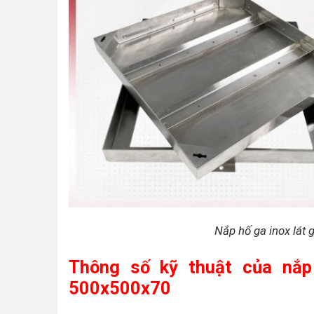
Nắp hố ga inox lát
Thông số kỹ thuật của nắp
500x500x70