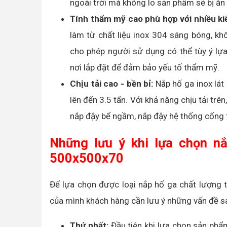
ngoài trời mà không lo sản phẩm sẽ bị ă
Tính thẩm mỹ cao phù hợp với nhiều kiế
làm từ chất liệu inox 304 sáng bóng, kh
cho phép người sử dụng có thể tùy ý lựa
nơi lắp đặt để đảm bảo yếu tố thẩm mỹ.
Chịu tải cao - bền bỉ:
Nắp hố ga inox lát
lên đến 3.5 tấn. Với khả năng chịu tải tr
nắp đậy bể ngầm, nắp đậy hệ thống cống t
Những lưu ý khi lựa chọn nắ
500x500x70
Để lựa chọn được loại nắp hố ga chất lượng 
của mình khách hàng cần lưu ý những vấn đề s
Thứ nhất:
Đầu tiên khi lựa chọn sản phẩ