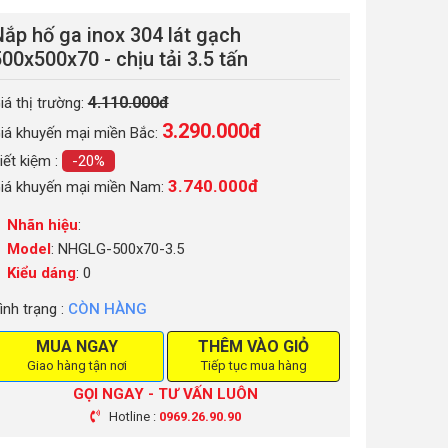
ắp hố ga inox 304 lát gạch
00x500x70 - chịu tải 3.5 tấn
4.110.000đ
iá thị trường:
3.290.000
đ
iá khuyến mại miền Bắc:
iết kiệm :
-20%
3.740.000đ
iá khuyến mại miền Nam:
Nhãn hiệu
:
Model
: NHGLG-500x70-3.5
Kiểu dáng
: 0
ình trạng :
CÒN HÀNG
MUA NGAY
THÊM VÀO GIỎ
Giao hàng tận nơi
Tiếp tục mua hàng
GỌI NGAY - TƯ VẤN LUÔN
Hotline :
0969.26.90.90