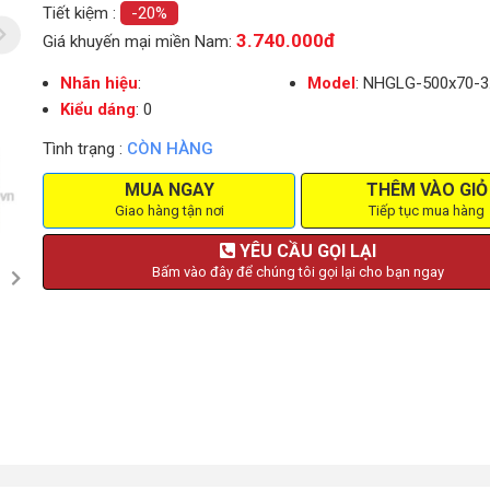
Tiết kiệm :
-20%
3.740.000đ
Giá khuyến mại miền Nam:
Nhãn hiệu
:
Model
: NHGLG-500x70-3
Kiểu dáng
: 0
Tình trạng :
CÒN HÀNG
MUA NGAY
THÊM VÀO GIỎ
Giao hàng tận nơi
Tiếp tục mua hàng
YÊU CẦU GỌI LẠI
Bấm vào đây để chúng tôi gọi lại cho bạn ngay