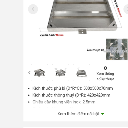
Xem thông
số kỹ thuật
Kích thước phủ bì (D*R*C): 500x500x70mm
Kích thước thông thuỷ (D*R): 420x420mm
Chiều dày khung viền inox: 2.5mm
Chiều dày lát gạch: 40mm
Xem thêm điểm nổi bật
Cấp chống nước và ngăn mùi: Không/70%
Khả năng chịu tải: 3.5 Tấn