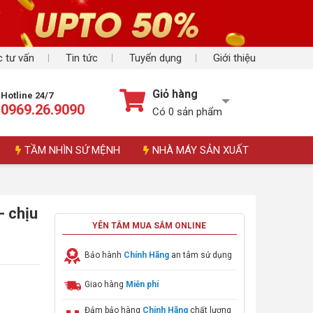
 tư vấn
Tin tức
Tuyển dụng
Giới thiệu
Giỏ hàng
Hotline 24/7
0969.26.9090
Có
0
sản phẩm
TẦM NHÌN SỨ MỆNH
NHÀ MÁY SẢN XUẤT
- chịu
YÊN TÂM MUA SẮM ONLINE
Bảo hành
Chính Hãng
an tâm sử dụng
Giao hàng
Miễn phí
Đảm bảo hàng
Chính Hãng
chất lượng