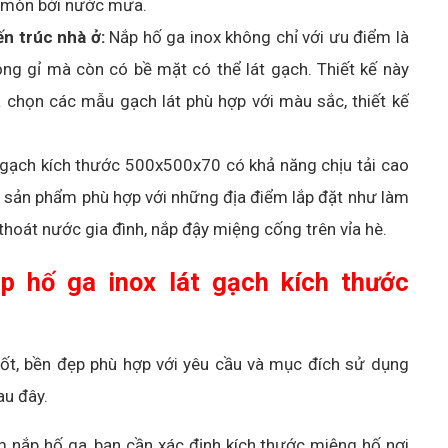
n mòn bởi nước mưa.
n trúc nhà ở:
Nắp hố ga inox không chỉ với ưu điểm là
ông gỉ mà còn có bề mặt có thể lát gạch. Thiết kế này
 chọn các mẫu gạch lát phù hợp với màu sắc, thiết kế
 gạch kích thước 500x500x70 có khả năng chịu tải cao
ên, sản phẩm phù hợp với những địa điểm lắp đặt như làm
hoát nước gia đình, nắp đậy miệng cống trên vỉa hè.
p hố ga inox lát gạch kích thước
tốt, bền đẹp phù hợp với yêu cầu và mục đích sử dụng
au đây.
m nắp hố ga, bạn cần xác định kích thước miệng hố nơi