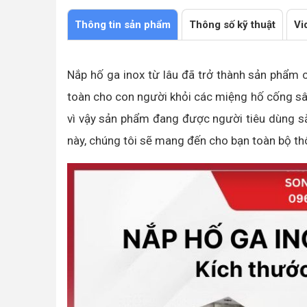
Làm nắp đậy hố ga và nắp bể nước ngầm
Thông tin sản phẩm
Thông số kỹ thuật
Vi
Nắp hố ga inox từ lâu đã trở thành sản phẩm c
toàn cho con người khỏi các miệng hố cống sâ
vì vậy sản phẩm đang được người tiêu dùng săn
này, chúng tôi sẽ mang đến cho bạn toàn bộ thô