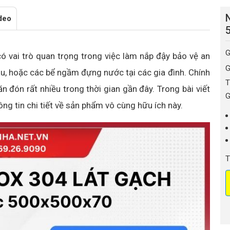
N
deo
5
G
ó vai trò quan trọng trong việc làm nắp đậy bảo vệ an
G
u, hoặc các bể ngầm đựng nước tại các gia đình. Chính
T
 đón rất nhiều trong thời gian gần đây. Trong bài viết
G
ng tin chi tiết về sản phẩm vô cùng hữu ích này.
T