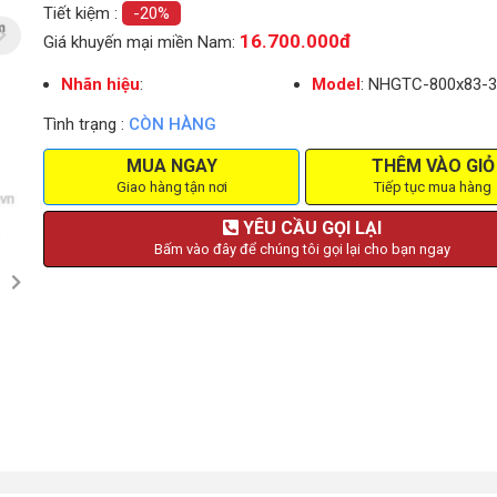
Tiết kiệm :
-20%
16.700.000đ
Giá khuyến mại miền Nam:
Nhãn hiệu
:
Model
: NHGTC-800x83-3
Tình trạng :
CÒN HÀNG
MUA NGAY
THÊM VÀO GIỎ
Giao hàng tận nơi
Tiếp tục mua hàng
YÊU CẦU GỌI LẠI
Bấm vào đây để chúng tôi gọi lại cho bạn ngay