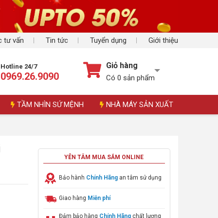
 tư vấn
Tin tức
Tuyển dụng
Giới thiệu
Giỏ hàng
Hotline 24/7
0969.26.9090
Có
0
sản phẩm
TẦM NHÌN SỨ MỆNH
NHÀ MÁY SẢN XUẤT
i
YÊN TÂM MUA SẮM ONLINE
Bảo hành
Chính Hãng
an tâm sử dụng
Giao hàng
Miễn phí
Đảm bảo hàng
Chính Hãng
chất lượng