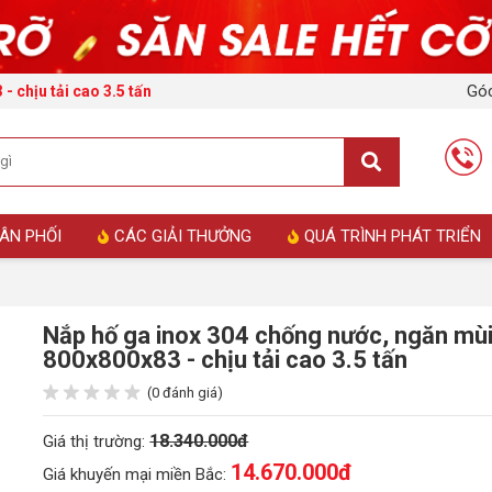
Góc
 chịu tải cao 3.5 tấn
ÂN PHỐI
CÁC GIẢI THƯỞNG
QUÁ TRÌNH PHÁT TRIỂN
Nắp hố ga inox 304 chống nước, ngăn mù
800x800x83 - chịu tải cao 3.5 tấn
(0 đánh giá)
18.340.000đ
Giá thị trường:
14.670.000
đ
Giá khuyến mại miền Bắc: