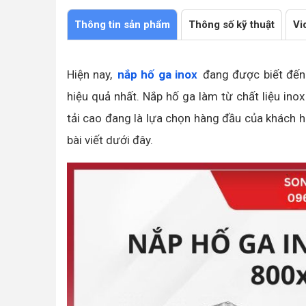
Làm nắp đậy hố ga và nắp bể nước ngầm
Thông tin sản phẩm
Thông số kỹ thuật
Vi
Hiện nay,
nắp hố ga inox
đang được biết đến
hiệu quả nhất. Nắp hố ga làm từ chất liệu ino
tải cao đang là lựa chọn hàng đầu của khách h
bài viết dưới đây.