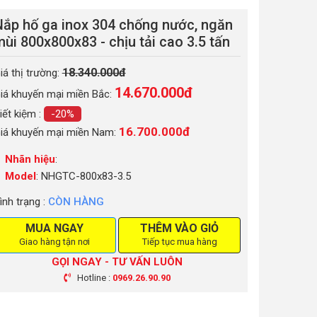
Nắp hố ga inox 304 chống nước, ngăn
ùi 800x800x83 - chịu tải cao 3.5 tấn
18.340.000đ
iá thị trường:
14.670.000
đ
iá khuyến mại miền Bắc:
iết kiệm :
-20%
16.700.000đ
iá khuyến mại miền Nam:
Nhãn hiệu
:
Model
: NHGTC-800x83-3.5
ình trạng :
CÒN HÀNG
MUA NGAY
THÊM VÀO GIỎ
Giao hàng tận nơi
Tiếp tục mua hàng
GỌI NGAY - TƯ VẤN LUÔN
Hotline :
0969.26.90.90