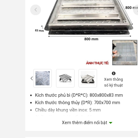
Xem thông
số kỹ thuật
Kích thước phủ bì (D*R*C): 800x800x83 mm
Kích thước thông thủy (D*R): 700x700 mm
Chiều dày khung viền inox: 5 mm
Chiều dày gạch lát tối đa: 20 mm
Xem thêm điểm nổi bật
Cấp chống nước và mức ngăn mùi: C2/93%
Chịu tải tối đa: 3,5 Tấn