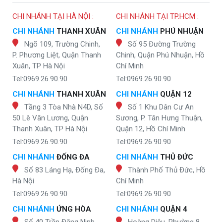
CHI NHÁNH TẠI HÀ NỘI :
CHI NHÁNH TẠI TP.HCM :
CHI NHÁNH
THANH XUÂN
CHI NHÁNH
PHÚ NHUẬN
Ngõ 109, Trường Chinh,
Số 95 Đường Trường
P. Phương Liệt, Quận Thanh
Chinh, Quận Phú Nhuận, Hồ
Xuân, TP Hà Nội
Chí Minh
Tel:0969.26.90.90
Tel:0969.26.90.90
CHI NHÁNH
THANH XUÂN
CHI NHÁNH
QUẬN 12
Tầng 3 Tòa Nhà N4D, Số
Số 1 Khu Dân Cư An
50 Lê Văn Lương, Quận
Sương, P. Tân Hưng Thuận,
Thanh Xuân, TP Hà Nội
Quận 12, Hồ Chí Minh
Tel:0969.26.90.90
Tel:0969.26.90.90
CHI NHÁNH
ĐỐNG ĐA
CHI NHÁNH
THỦ ĐỨC
Số 83 Láng Hạ, Đống Đa,
Thành Phố Thủ Đức, Hồ
Hà Nội
Chí Minh
Tel:0969.26.90.90
Tel:0969.26.90.90
CHI NHÁNH
ỨNG HÒA
CHI NHÁNH
QUẬN 4
Số 40 Trần Đăng Ninh,
Hoàng Diệu, Phường 8,