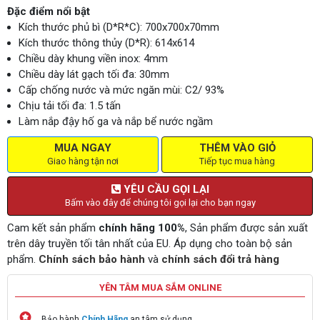
Đặc điểm nổi bật
Kích thước phủ bì (D*R*C): 700x700x70mm
Kích thước thông thủy (D*R): 614x614
Chiều dày khung viền inox: 4mm
Chiều dày lát gạch tối đa: 30mm
Cấp chống nước và mức ngăn mùi: C2/ 93%
Chịu tải tối đa: 1.5 tấn
Làm nắp đậy hố ga và nắp bể nước ngầm
MUA NGAY
THÊM VÀO GIỎ
Giao hàng tận nơi
Tiếp tục mua hàng
YÊU CẦU GỌI LẠI
Bấm vào đây để chúng tôi gọi lại cho bạn ngay
Cam kết sản phẩm
chính hãng 100%
, Sản phẩm được sản xuất
trên dây truyền tối tân nhất của EU. Áp dụng cho toàn bộ sản
phẩm.
Chính sách bảo hành
và
chính sách đổi trả hàng
YÊN TÂM MUA SẮM ONLINE
Bảo hành
Chính Hãng
an tâm sử dụng