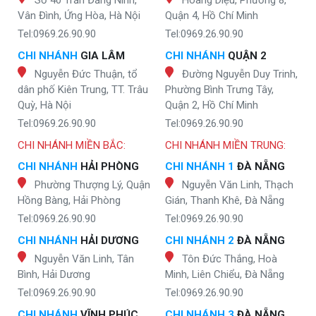
Vân Đình, Ứng Hòa, Hà Nội
Quận 4, Hồ Chí Minh
Tel:0969.26.90.90
Tel:0969.26.90.90
CHI NHÁNH
GIA LÂM
CHI NHÁNH
QUẬN 2
Nguyễn Đức Thuận, tổ
Đường Nguyễn Duy Trinh,
dân phố Kiên Trung, TT. Trâu
Phường Bình Trưng Tây,
Quỳ, Hà Nội
Quận 2, Hồ Chí Minh
Tel:0969.26.90.90
Tel:0969.26.90.90
CHI NHÁNH MIỀN BẮC:
CHI NHÁNH MIỀN TRUNG:
CHI NHÁNH
HẢI PHÒNG
CHI NHÁNH 1
ĐÀ NẴNG
Phường Thượng Lý, Quận
Nguyễn Văn Linh, Thạch
Hồng Bàng, Hải Phòng
Gián, Thanh Khê, Đà Nẵng
Tel:0969.26.90.90
Tel:0969.26.90.90
CHI NHÁNH
HẢI DƯƠNG
CHI NHÁNH 2
ĐÀ NẴNG
Nguyễn Văn Linh, Tân
Tôn Đức Thắng, Hoà
Bình, Hải Dương
Minh, Liên Chiểu, Đà Nẵng
Tel:0969.26.90.90
Tel:0969.26.90.90
CHI NHÁNH
VĨNH PHÚC
CHI NHÁNH 3
ĐÀ NẴNG