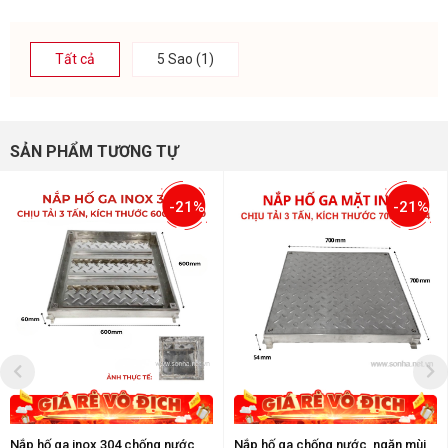
Tất cả
5 Sao (1)
SẢN PHẨM TƯƠNG TỰ
-21%
-21%
Nắp hố ga inox 304 chống nước,
Nắp hố ga chống nước, ngăn mùi