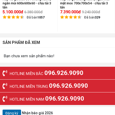
ngăn mùi 600x600x60 - chịu tải 3
mặt inox 700x700x54 - chịu tải 3
tấn
tấn
5.100.000đ
7.390.000đ
6.380.000đ
9.240.000đ
Đã bán
1057
Đã bán
329
SẢN PHẨM ĐÃ XEM
Bạn chưa xem sản phẩm nào!
096.926.9090
HOTLINE MIỀN BẮC
096.926.9090
HOTLINE MIỀN TRUNG
096.926.9090
HOTLINE MIỀN NAM
Nhận báo giá 2026
Đăng ký