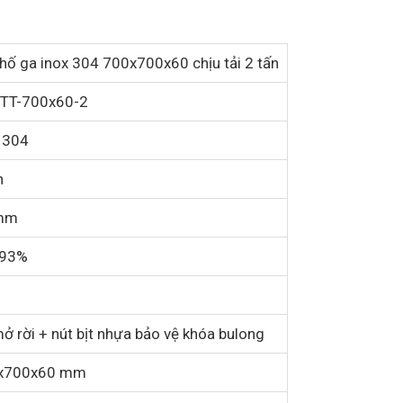
hố ga inox 304 700x700x60 chịu tải 2 tấn
TT-700x60-2
 304
n
mm
 93%
ở rời + nút bịt nhựa bảo vệ khóa bulong
x700x60 mm