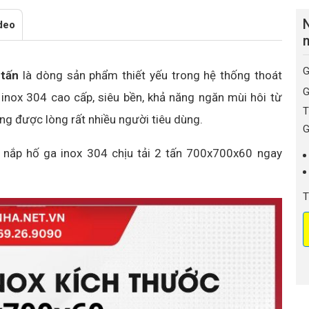
deo
m
G
 tấn
là dòng sản phẩm thiết yếu trong hệ thống thoát
G
 inox 304 cao cấp, siêu bền, khả năng ngăn mùi hôi từ
T
ng được lòng rất nhiều người tiêu dùng.
G
m nắp hố ga inox 304 chịu tải 2 tấn 700x700x60 ngay
T