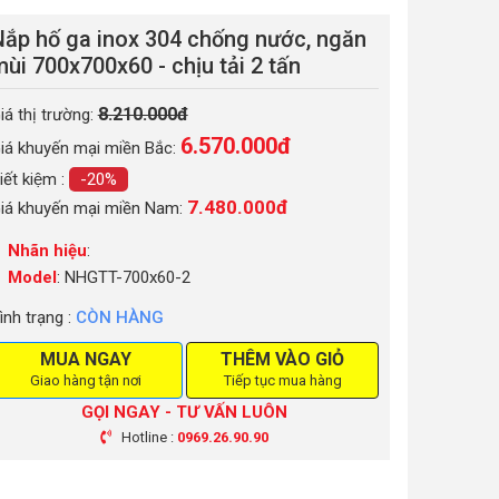
Nắp hố ga inox 304 chống nước, ngăn
ùi 700x700x60 - chịu tải 2 tấn
8.210.000đ
iá thị trường:
6.570.000
đ
iá khuyến mại miền Bắc:
iết kiệm :
-20%
7.480.000đ
iá khuyến mại miền Nam:
Nhãn hiệu
:
Model
: NHGTT-700x60-2
ình trạng :
CÒN HÀNG
MUA NGAY
THÊM VÀO GIỎ
Giao hàng tận nơi
Tiếp tục mua hàng
GỌI NGAY - TƯ VẤN LUÔN
Hotline :
0969.26.90.90