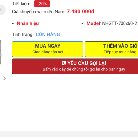
Tiết kiệm :
-20%
7.480.000đ
Giá khuyến mại miền Nam:
Nhãn hiệu
:
Model
: NHGTT-700x60-2
Tình trạng :
CÒN HÀNG
MUA NGAY
THÊM VÀO GIỎ
Giao hàng tận nơi
Tiếp tục mua hàng
YÊU CẦU GỌI LẠI
Bấm vào đây để chúng tôi gọi lại cho bạn ngay