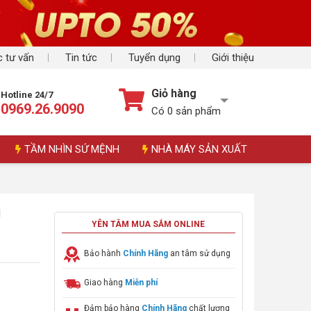
 tư vấn
Tin tức
Tuyển dụng
Giới thiệu
Giỏ hàng
Hotline 24/7
0969.26.9090
Có
0
sản phẩm
TẦM NHÌN SỨ MỆNH
NHÀ MÁY SẢN XUẤT
i
YÊN TÂM MUA SẮM ONLINE
Bảo hành
Chính Hãng
an tâm sử dụng
Giao hàng
Miễn phí
Đảm bảo hàng
Chính Hãng
chất lượng