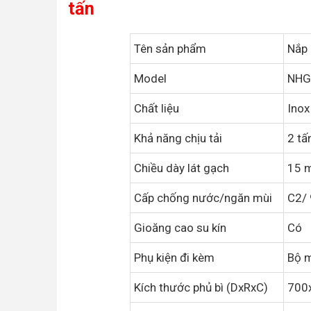
tấn
Tên sản phẩm
Nắp 
Model
NHG
Chất liệu
Inox
Khả năng chịu tải
2 tấ
Chiều dày lát gạch
15 
Cấp chống nước/ngăn mùi
C2/
Gioăng cao su kín
Có
Phụ kiện đi kèm
Bộ m
Kích thước phủ bì (DxRxC)
700