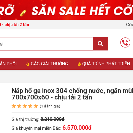
Góc
 chịu tải 2 tấn
ÂN PHỐI
CÁC GIẢI THƯỞNG
QUÁ TRÌNH PHÁT TRIỂN
Nắp hố ga inox 304 chống nước, ngăn mù
700x700x60 - chịu tải 2 tấn
(1 đánh giá)
8.210.000đ
Giá thị trường:
6.570.000
đ
Giá khuyến mại miền Bắc: