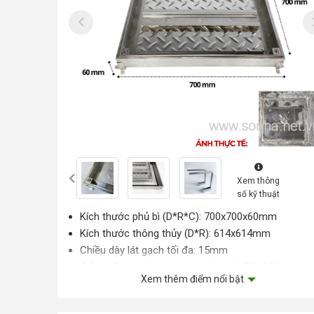
Xem thông
số kỹ thuật
Kích thước phủ bì (D*R*C): 700x700x60mm
Kích thước thông thủy (D*R): 614x614mm
Chiều dày lát gạch tối đa: 15mm
Cấp chống nước và mức ngăn mùi: C2/ 93%
Xem thêm điểm nổi bật
Chịu tải tối đa: 2,0 tấn
Chiều dày khung viền inox: 5mm