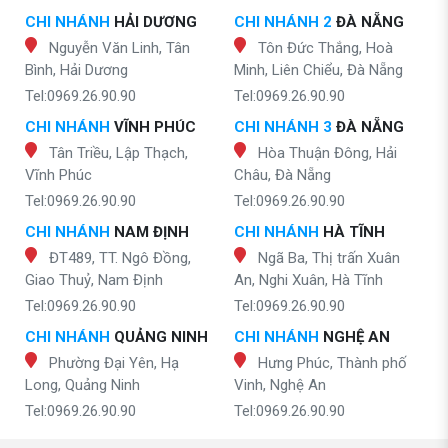
CHI NHÁNH
HẢI DƯƠNG
CHI NHÁNH 2
ĐÀ NẴNG
Nguyễn Văn Linh, Tân
Tôn Đức Thắng, Hoà
Bình, Hải Dương
Minh, Liên Chiểu, Đà Nẵng
Tel:0969.26.90.90
Tel:0969.26.90.90
CHI NHÁNH
VĨNH PHÚC
CHI NHÁNH 3
ĐÀ NẴNG
Tân Triều, Lập Thạch,
Hòa Thuận Đông, Hải
Vĩnh Phúc
Châu, Đà Nẵng
Tel:0969.26.90.90
Tel:0969.26.90.90
CHI NHÁNH
NAM ĐỊNH
CHI NHÁNH
HÀ TĨNH
ĐT489, TT. Ngô Đồng,
Ngã Ba, Thị trấn Xuân
Giao Thuỷ, Nam Định
An, Nghi Xuân, Hà Tĩnh
Tel:0969.26.90.90
Tel:0969.26.90.90
CHI NHÁNH
QUẢNG NINH
CHI NHÁNH
NGHỆ AN
Phường Đại Yên, Hạ
Hưng Phúc, Thành phố
Long, Quảng Ninh
Vinh, Nghệ An
Tel:0969.26.90.90
Tel:0969.26.90.90