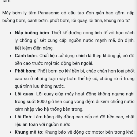
tắm.
Máy bơm ly tâm Panasonic có cấu tạo đơn giản bao gồm: nắp
buồng bơm, cánh bơm, phốt bơm, lõi quay, lõi tĩnh, khung mô tơ.
Nắp buồng bơm
: Thiết kế đường cong tinh tế với bọc cách
ly chống gỉ sét cung cấp nguồn nước mạnh mẽ, ổn định,
tiết kiệm điện năng.
Cánh bơm:
Chất liệu sử dụng chính là thép không gỉ, có độ
bền cao trước mọi tác động bên ngoài.
Phốt bơm:
Phốt bơm cơ khí bền bỉ, chắc chắn hơn loại phốt
cao su ở những loại máy bơm thế hệ cũ, chống rò rỉ trong
quá trình lưu thông nước.
Lõi quay:
Lõi quay giúp máy hoạt động không ngừng nghỉ
trong suốt 8000 giờ liên cùng vòng đệm đi kèm chống nước
xâm nhập vào hệ thống bên trong.
Lõi tĩnh:
Làm bằng dây đồng cao cấp có độ bền cao, chất
liệu an toàn với nguồn nước.
Khung mô tơ:
Khung bảo vệ động cơ motor bên trong khỏi