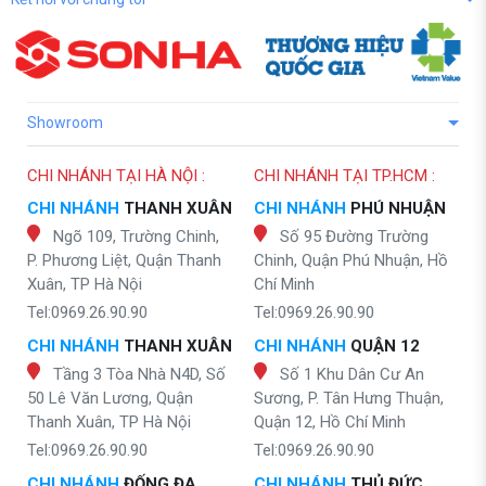
Showroom
CHI NHÁNH TẠI HÀ NỘI :
CHI NHÁNH TẠI TP.HCM :
CHI NHÁNH
THANH XUÂN
CHI NHÁNH
PHÚ NHUẬN
Ngõ 109, Trường Chinh,
Số 95 Đường Trường
P. Phương Liệt, Quận Thanh
Chinh, Quận Phú Nhuận, Hồ
Xuân, TP Hà Nội
Chí Minh
Tel:0969.26.90.90
Tel:0969.26.90.90
CHI NHÁNH
THANH XUÂN
CHI NHÁNH
QUẬN 12
Tầng 3 Tòa Nhà N4D, Số
Số 1 Khu Dân Cư An
50 Lê Văn Lương, Quận
Sương, P. Tân Hưng Thuận,
Thanh Xuân, TP Hà Nội
Quận 12, Hồ Chí Minh
Tel:0969.26.90.90
Tel:0969.26.90.90
CHI NHÁNH
ĐỐNG ĐA
CHI NHÁNH
THỦ ĐỨC