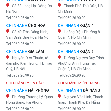
Số 83 Láng Hạ, Đống Đa,
Thành Phố Thủ Đức, Hồ
Hà Nội
Chí Minh
Tel:0969.26.90.90
Tel:0969.26.90.90
CHI NHÁNH
ỨNG HÒA
CHI NHÁNH
QUẬN 4
Số 40 Trần Đăng Ninh,
Hoàng Diệu, Phường 8,
Vân Đình, Ứng Hòa, Hà Nội
Quận 4, Hồ Chí Minh
Tel:0969.26.90.90
Tel:0969.26.90.90
CHI NHÁNH
GIA LÂM
CHI NHÁNH
QUẬN 2
Nguyễn Đức Thuận, tổ
Đường Nguyễn Duy Trinh,
dân phố Kiên Trung, TT. Trâu
Phường Bình Trưng Tây,
Quỳ, Hà Nội
Quận 2, Hồ Chí Minh
Tel:0969.26.90.90
Tel:0969.26.90.90
CHI NHÁNH MIỀN BẮC:
CHI NHÁNH MIỀN TRUNG:
CHI NHÁNH
HẢI PHÒNG
CHI NHÁNH 1
ĐÀ NẴNG
Phường Thượng Lý, Quận
Nguyễn Văn Linh, Thạch
Hồng Bàng, Hải Phòng
Gián, Thanh Khê, Đà Nẵng
Tel:0969.26.90.90
Tel:0969.26.90.90