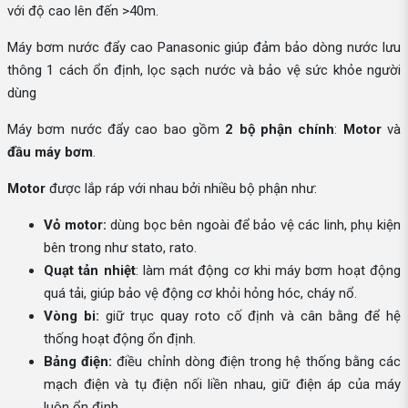
với độ cao lên đến >40m.
Máy bơm nước đẩy cao Panasonic giúp đảm bảo dòng nước lưu
thông 1 cách ổn định, lọc sạch nước và bảo vệ sức khỏe người
dùng
Máy bơm nước đẩy cao bao gồm
2 bộ phận chính
:
Motor
và
đầu máy bơm
.
Motor
được lắp ráp với nhau bởi nhiều bộ phận như:
Vỏ motor:
dùng bọc bên ngoài để bảo vệ các linh, phụ kiện
bên trong như stato, rato.
Quạt tản nhiệt
: làm mát động cơ khi máy bơm hoạt động
quá tải, giúp bảo vệ động cơ khỏi hỏng hóc, cháy nổ.
Vòng bi:
giữ trục quay roto cố định và cân bằng để hệ
thống hoạt động ổn định.
Bảng điện:
điều chỉnh dòng điện trong hệ thống bằng các
mạch điện và tụ điện nối liền nhau, giữ điện áp của máy
luôn ổn định.