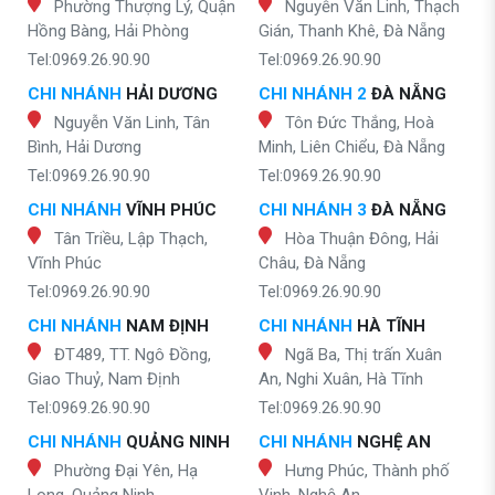
Phường Thượng Lý, Quận
Nguyễn Văn Linh, Thạch
Hồng Bàng, Hải Phòng
Gián, Thanh Khê, Đà Nẵng
Tel:0969.26.90.90
Tel:0969.26.90.90
CHI NHÁNH
HẢI DƯƠNG
CHI NHÁNH 2
ĐÀ NẴNG
Nguyễn Văn Linh, Tân
Tôn Đức Thắng, Hoà
Bình, Hải Dương
Minh, Liên Chiểu, Đà Nẵng
Tel:0969.26.90.90
Tel:0969.26.90.90
CHI NHÁNH
VĨNH PHÚC
CHI NHÁNH 3
ĐÀ NẴNG
Tân Triều, Lập Thạch,
Hòa Thuận Đông, Hải
Vĩnh Phúc
Châu, Đà Nẵng
Tel:0969.26.90.90
Tel:0969.26.90.90
CHI NHÁNH
NAM ĐỊNH
CHI NHÁNH
HÀ TĨNH
ĐT489, TT. Ngô Đồng,
Ngã Ba, Thị trấn Xuân
Giao Thuỷ, Nam Định
An, Nghi Xuân, Hà Tĩnh
Tel:0969.26.90.90
Tel:0969.26.90.90
CHI NHÁNH
QUẢNG NINH
CHI NHÁNH
NGHỆ AN
Phường Đại Yên, Hạ
Hưng Phúc, Thành phố