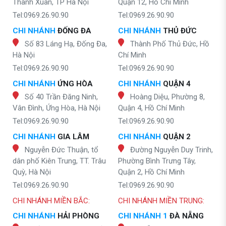
Thanh Xuân, TP Hà Nội
Quận 12, Hồ Chí Minh
Tel:0969.26.90.90
Tel:0969.26.90.90
CHI NHÁNH
ĐỐNG ĐA
CHI NHÁNH
THỦ ĐỨC
Số 83 Láng Hạ, Đống Đa,
Thành Phố Thủ Đức, Hồ
Hà Nội
Chí Minh
Tel:0969.26.90.90
Tel:0969.26.90.90
CHI NHÁNH
ỨNG HÒA
CHI NHÁNH
QUẬN 4
Số 40 Trần Đăng Ninh,
Hoàng Diệu, Phường 8,
Vân Đình, Ứng Hòa, Hà Nội
Quận 4, Hồ Chí Minh
Tel:0969.26.90.90
Tel:0969.26.90.90
CHI NHÁNH
GIA LÂM
CHI NHÁNH
QUẬN 2
Nguyễn Đức Thuận, tổ
Đường Nguyễn Duy Trinh,
dân phố Kiên Trung, TT. Trâu
Phường Bình Trưng Tây,
Quỳ, Hà Nội
Quận 2, Hồ Chí Minh
Tel:0969.26.90.90
Tel:0969.26.90.90
CHI NHÁNH MIỀN BẮC:
CHI NHÁNH MIỀN TRUNG:
CHI NHÁNH
HẢI PHÒNG
CHI NHÁNH 1
ĐÀ NẴNG