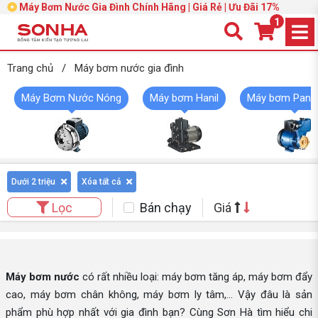
Máy Bơm Nước Gia Đình Chính Hãng | Giá Rẻ | Ưu Đãi 17%
1
Trang chủ
/
Máy bơm nước gia đình
Máy Bơm Nước Nóng
Máy bơm Hanil
Máy bơm Pana
Dưới 2 triệu
Xóa tất cả
Bán chạy
Giá
Lọc
Máy bơm nước
có rất nhiều loại: máy bơm tăng áp, máy bơm đẩy
cao, máy bơm chân không, máy bơm ly tâm,... Vậy đâu là sản
phẩm phù hợp nhất với gia đình bạn? Cùng Sơn Hà tìm hiểu chi