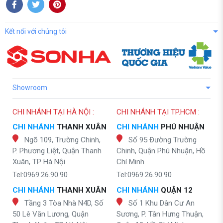
Kết nối với chúng tôi
Showroom
CHI NHÁNH TẠI HÀ NỘI :
CHI NHÁNH TẠI TP.HCM :
CHI NHÁNH
THANH XUÂN
CHI NHÁNH
PHÚ NHUẬN
Ngõ 109, Trường Chinh,
Số 95 Đường Trường
P. Phương Liệt, Quận Thanh
Chinh, Quận Phú Nhuận, Hồ
Xuân, TP Hà Nội
Chí Minh
Tel:0969.26.90.90
Tel:0969.26.90.90
CHI NHÁNH
THANH XUÂN
CHI NHÁNH
QUẬN 12
Tầng 3 Tòa Nhà N4D, Số
Số 1 Khu Dân Cư An
50 Lê Văn Lương, Quận
Sương, P. Tân Hưng Thuận,