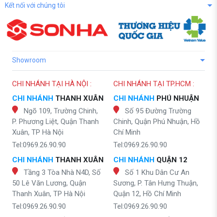
Kết nối với chúng tôi
Showroom
CHI NHÁNH TẠI HÀ NỘI :
CHI NHÁNH TẠI TP.HCM :
CHI NHÁNH
THANH XUÂN
CHI NHÁNH
PHÚ NHUẬN
Ngõ 109, Trường Chinh,
Số 95 Đường Trường
P. Phương Liệt, Quận Thanh
Chinh, Quận Phú Nhuận, Hồ
Xuân, TP Hà Nội
Chí Minh
Tel:0969.26.90.90
Tel:0969.26.90.90
CHI NHÁNH
THANH XUÂN
CHI NHÁNH
QUẬN 12
Tầng 3 Tòa Nhà N4D, Số
Số 1 Khu Dân Cư An
50 Lê Văn Lương, Quận
Sương, P. Tân Hưng Thuận,
Thanh Xuân, TP Hà Nội
Quận 12, Hồ Chí Minh
Tel:0969.26.90.90
Tel:0969.26.90.90