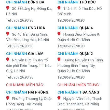
CHI NHÁNH
ĐỐNG ĐA
CHI NHÁNH
THỦ ĐỨC
Số 83 Láng Hạ, Đống Đa,
Thành Phố Thủ Đức, Hồ
Hà Nội
Chí Minh
Tel:0969.26.90.90
Tel:0969.26.90.90
CHI NHÁNH
ỨNG HÒA
CHI NHÁNH
QUẬN 4
Số 40 Trần Đăng Ninh,
Hoàng Diệu, Phường 8,
Vân Đình, Ứng Hòa, Hà Nội
Quận 4, Hồ Chí Minh
Tel:0969.26.90.90
Tel:0969.26.90.90
CHI NHÁNH
GIA LÂM
CHI NHÁNH
QUẬN 2
Nguyễn Đức Thuận, tổ
Đường Nguyễn Duy Trinh,
dân phố Kiên Trung, TT. Trâu
Phường Bình Trưng Tây,
Quỳ, Hà Nội
Quận 2, Hồ Chí Minh
Tel:0969.26.90.90
Tel:0969.26.90.90
CHI NHÁNH MIỀN BẮC:
CHI NHÁNH MIỀN TRUNG:
CHI NHÁNH
HẢI PHÒNG
CHI NHÁNH 1
ĐÀ NẴNG
Phường Thượng Lý, Quận
Nguyễn Văn Linh, Thạch
Hồng Bàng, Hải Phòng
Gián, Thanh Khê, Đà Nẵng