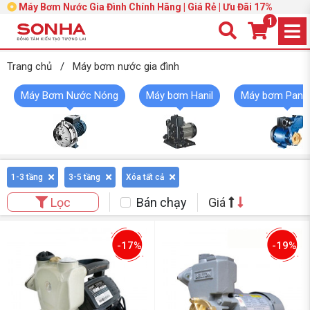
Máy Bơm Nước Gia Đình Chính Hãng | Giá Rẻ | Ưu Đãi 17%
1
Trang chủ
/
Máy bơm nước gia đình
Máy Bơm Nước Nóng
Máy bơm Hanil
Máy bơm Pana
1-3 tầng
3-5 tầng
Xóa tất cả
Bán chạy
Giá
Lọc
-17%
-19%