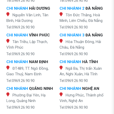
Tel:0969.26.90.90
Tel:0969.26.90.90
CHI NHÁNH
HẢI DƯƠNG
CHI NHÁNH 2
ĐÀ NẴNG
Nguyễn Văn Linh, Tân
Tôn Đức Thắng, Hoà
Bình, Hải Dương
Minh, Liên Chiểu, Đà Nẵng
Tel:0969.26.90.90
Tel:0969.26.90.90
CHI NHÁNH
VĨNH PHÚC
CHI NHÁNH 3
ĐÀ NẴNG
Tân Triều, Lập Thạch,
Hòa Thuận Đông, Hải
Vĩnh Phúc
Châu, Đà Nẵng
Tel:0969.26.90.90
Tel:0969.26.90.90
CHI NHÁNH
NAM ĐỊNH
CHI NHÁNH
HÀ TĨNH
ĐT489, TT. Ngô Đồng,
Ngã Ba, Thị trấn Xuân
Giao Thuỷ, Nam Định
An, Nghi Xuân, Hà Tĩnh
Tel:0969.26.90.90
Tel:0969.26.90.90
CHI NHÁNH
QUẢNG NINH
CHI NHÁNH
NGHỆ AN
Phường Đại Yên, Hạ
Hưng Phúc, Thành phố
Long, Quảng Ninh
Vinh, Nghệ An
Tel:0969.26.90.90
Tel:0969.26.90.90