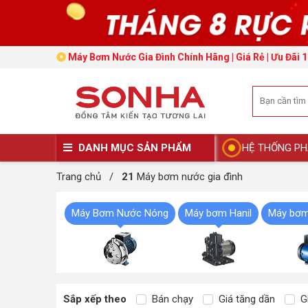
Máy Bơm Nước Gia Đình Chính Hãng | Giá Rẻ | Ưu Đãi 1
DANH MỤC SẢN PHẨM
HỆ THỐNG PH
Trang chủ
/
21
Máy bơm nước gia đình
Máy Bơm Nước Nóng
Máy bơm Hanil
Máy bơm
Sắp xếp theo
Bán chạy
Giá tăng dần
Gi