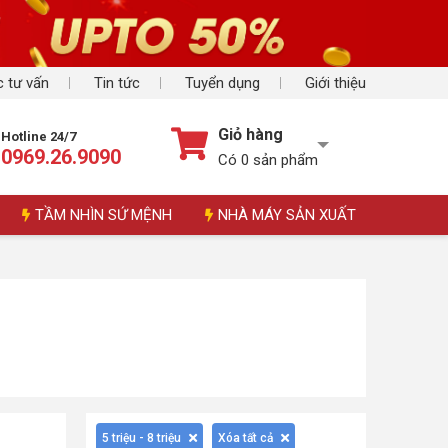
 tư vấn
Tin tức
Tuyển dụng
Giới thiệu
Giỏ hàng
Hotline 24/7
0969.26.9090
Có
0
sản phẩm
TẦM NHÌN SỨ MỆNH
NHÀ MÁY SẢN XUẤT
5 triệu - 8 triệu
Xóa tất cả