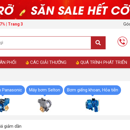
Góc
7% | Trang 3
ÂN PHỐI
CÁC GIẢI THƯỞNG
QUÁ TRÌNH PHÁT TRIỂN
 Panasonic
Máy bơm Selton
Bơm giếng khoan, Hỏa tiễn
á giảm dần