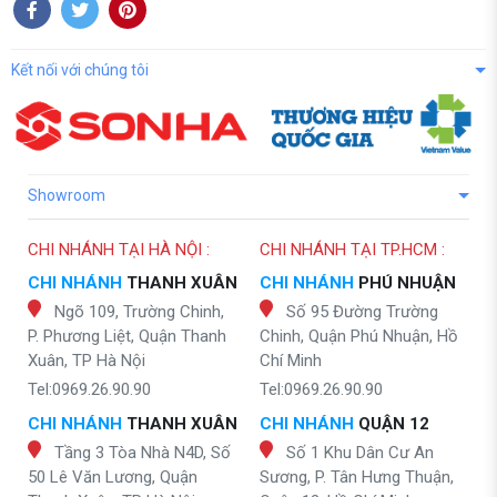
Kết nối với chúng tôi
Showroom
CHI NHÁNH TẠI HÀ NỘI :
CHI NHÁNH TẠI TP.HCM :
CHI NHÁNH
THANH XUÂN
CHI NHÁNH
PHÚ NHUẬN
Ngõ 109, Trường Chinh,
Số 95 Đường Trường
P. Phương Liệt, Quận Thanh
Chinh, Quận Phú Nhuận, Hồ
Xuân, TP Hà Nội
Chí Minh
Tel:0969.26.90.90
Tel:0969.26.90.90
CHI NHÁNH
THANH XUÂN
CHI NHÁNH
QUẬN 12
Tầng 3 Tòa Nhà N4D, Số
Số 1 Khu Dân Cư An
50 Lê Văn Lương, Quận
Sương, P. Tân Hưng Thuận,