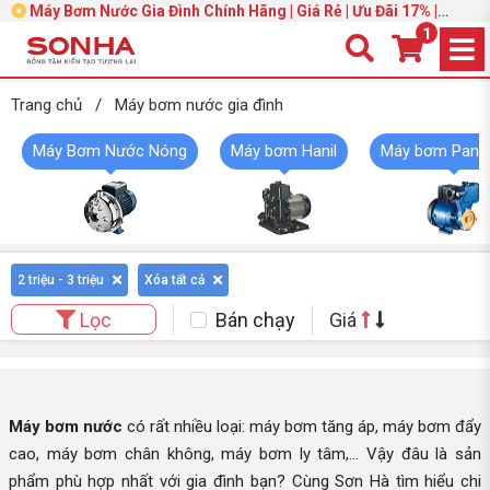
Máy Bơm Nước Gia Đình Chính Hãng | Giá Rẻ | Ưu Đãi 17% |
Trang 3
1
Trang chủ
/
Máy bơm nước gia đình
Máy Bơm Nước Nóng
Máy bơm Hanil
Máy bơm Pana
2 triệu - 3 triệu
Xóa tất cả
Bán chạy
Giá
Lọc
Máy bơm nước
có rất nhiều loại: máy bơm tăng áp, máy bơm đẩy
cao, máy bơm chân không, máy bơm ly tâm,... Vậy đâu là sản
phẩm phù hợp nhất với gia đình bạn? Cùng Sơn Hà tìm hiểu chi