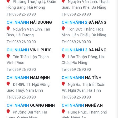
Phường Thượng Lý, Quận
Nguyễn Văn Linh, Thạch
Hồng Bàng, Hải Phòng
Gián, Thanh Khê, Đà Nẵng
Tel:0969.26.90.90
Tel:0969.26.90.90
CHI NHÁNH
HẢI DƯƠNG
CHI NHÁNH 2
ĐÀ NẴNG
Nguyễn Văn Linh, Tân
Tôn Đức Thắng, Hoà
Bình, Hải Dương
Minh, Liên Chiểu, Đà Nẵng
Tel:0969.26.90.90
Tel:0969.26.90.90
CHI NHÁNH
VĨNH PHÚC
CHI NHÁNH 3
ĐÀ NẴNG
Tân Triều, Lập Thạch,
Hòa Thuận Đông, Hải
Vĩnh Phúc
Châu, Đà Nẵng
Tel:0969.26.90.90
Tel:0969.26.90.90
CHI NHÁNH
NAM ĐỊNH
CHI NHÁNH
HÀ TĨNH
ĐT489, TT. Ngô Đồng,
Ngã Ba, Thị trấn Xuân
Giao Thuỷ, Nam Định
An, Nghi Xuân, Hà Tĩnh
Tel:0969.26.90.90
Tel:0969.26.90.90
CHI NHÁNH
QUẢNG NINH
CHI NHÁNH
NGHỆ AN
Phường Đại Yên, Hạ
Hưng Phúc, Thành phố