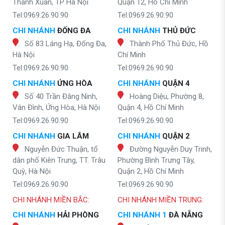
Thanh Xuân, TP Hà Nội
Quận 12, Hồ Chí Minh
Tel:0969.26.90.90
Tel:0969.26.90.90
CHI NHÁNH
ĐỐNG ĐA
CHI NHÁNH
THỦ ĐỨC
Số 83 Láng Hạ, Đống Đa,
Thành Phố Thủ Đức, Hồ
Hà Nội
Chí Minh
Tel:0969.26.90.90
Tel:0969.26.90.90
CHI NHÁNH
ỨNG HÒA
CHI NHÁNH
QUẬN 4
Số 40 Trần Đăng Ninh,
Hoàng Diệu, Phường 8,
Vân Đình, Ứng Hòa, Hà Nội
Quận 4, Hồ Chí Minh
Tel:0969.26.90.90
Tel:0969.26.90.90
CHI NHÁNH
GIA LÂM
CHI NHÁNH
QUẬN 2
Nguyễn Đức Thuận, tổ
Đường Nguyễn Duy Trinh,
dân phố Kiên Trung, TT. Trâu
Phường Bình Trưng Tây,
Quỳ, Hà Nội
Quận 2, Hồ Chí Minh
Tel:0969.26.90.90
Tel:0969.26.90.90
CHI NHÁNH MIỀN BẮC:
CHI NHÁNH MIỀN TRUNG:
CHI NHÁNH
HẢI PHÒNG
CHI NHÁNH 1
ĐÀ NẴNG