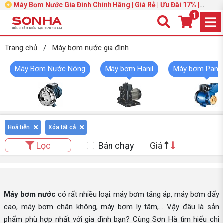
Máy Bơm Nước Gia Đình Chính Hãng | Giá Rẻ | Ưu Đãi 17% |
Trang 3
1
Trang chủ
/
Máy bơm nước gia đình
Máy Bơm Nước Nóng
Máy bơm Hanil
Máy bơm Pana
Hoả tiễn
Xóa tất cả
Bán chạy
Giá
Lọc
Máy bơm nước
có rất nhiều loại: máy bơm tăng áp, máy bơm đẩy
cao, máy bơm chân không, máy bơm ly tâm,... Vậy đâu là sản
phẩm phù hợp nhất với gia đình bạn? Cùng Sơn Hà tìm hiểu chi