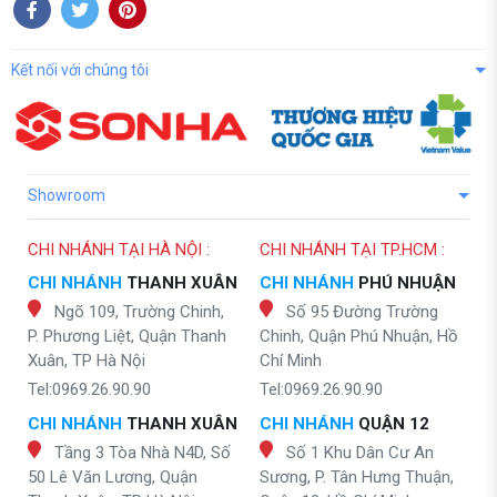
Kết nối với chúng tôi
Showroom
CHI NHÁNH TẠI HÀ NỘI :
CHI NHÁNH TẠI TP.HCM :
CHI NHÁNH
THANH XUÂN
CHI NHÁNH
PHÚ NHUẬN
Ngõ 109, Trường Chinh,
Số 95 Đường Trường
P. Phương Liệt, Quận Thanh
Chinh, Quận Phú Nhuận, Hồ
Xuân, TP Hà Nội
Chí Minh
Tel:0969.26.90.90
Tel:0969.26.90.90
CHI NHÁNH
THANH XUÂN
CHI NHÁNH
QUẬN 12
Tầng 3 Tòa Nhà N4D, Số
Số 1 Khu Dân Cư An
50 Lê Văn Lương, Quận
Sương, P. Tân Hưng Thuận,