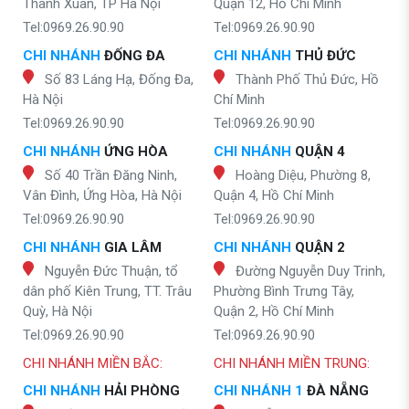
Thanh Xuân, TP Hà Nội
Quận 12, Hồ Chí Minh
Tel:0969.26.90.90
Tel:0969.26.90.90
CHI NHÁNH
ĐỐNG ĐA
CHI NHÁNH
THỦ ĐỨC
Số 83 Láng Hạ, Đống Đa,
Thành Phố Thủ Đức, Hồ
Hà Nội
Chí Minh
Tel:0969.26.90.90
Tel:0969.26.90.90
CHI NHÁNH
ỨNG HÒA
CHI NHÁNH
QUẬN 4
Số 40 Trần Đăng Ninh,
Hoàng Diệu, Phường 8,
Vân Đình, Ứng Hòa, Hà Nội
Quận 4, Hồ Chí Minh
Tel:0969.26.90.90
Tel:0969.26.90.90
CHI NHÁNH
GIA LÂM
CHI NHÁNH
QUẬN 2
Nguyễn Đức Thuận, tổ
Đường Nguyễn Duy Trinh,
dân phố Kiên Trung, TT. Trâu
Phường Bình Trưng Tây,
Quỳ, Hà Nội
Quận 2, Hồ Chí Minh
Tel:0969.26.90.90
Tel:0969.26.90.90
CHI NHÁNH MIỀN BẮC:
CHI NHÁNH MIỀN TRUNG:
CHI NHÁNH
HẢI PHÒNG
CHI NHÁNH 1
ĐÀ NẴNG