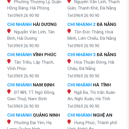
Phường Thượng Lý, Quận
Nguyễn Văn Linh, Thạch
Hồng Bàng, Hải Phòng
Gián, Thanh Khê, Đà Nẵng
Tel:0969.26.90.90
Tel:0969.26.90.90
CHI NHÁNH
HẢI DƯƠNG
CHI NHÁNH 2
ĐÀ NẴNG
Nguyễn Văn Linh, Tân
Tôn Đức Thắng, Hoà
Bình, Hải Dương
Minh, Liên Chiểu, Đà Nẵng
Tel:0969.26.90.90
Tel:0969.26.90.90
CHI NHÁNH
VĨNH PHÚC
CHI NHÁNH 3
ĐÀ NẴNG
Tân Triều, Lập Thạch,
Hòa Thuận Đông, Hải
Vĩnh Phúc
Châu, Đà Nẵng
Tel:0969.26.90.90
Tel:0969.26.90.90
CHI NHÁNH
NAM ĐỊNH
CHI NHÁNH
HÀ TĨNH
ĐT489, TT. Ngô Đồng,
Ngã Ba, Thị trấn Xuân
Giao Thuỷ, Nam Định
An, Nghi Xuân, Hà Tĩnh
Tel:0969.26.90.90
Tel:0969.26.90.90
CHI NHÁNH
QUẢNG NINH
CHI NHÁNH
NGHỆ AN
Phường Đại Yên, Hạ
Hưng Phúc, Thành phố