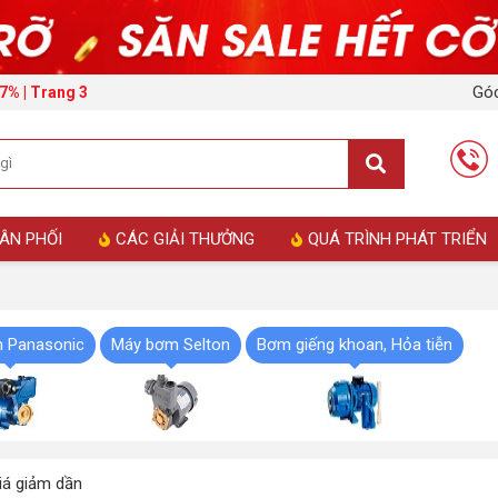
Góc
7% | Trang 3
ÂN PHỐI
CÁC GIẢI THƯỞNG
QUÁ TRÌNH PHÁT TRIỂN
 Panasonic
Máy bơm Selton
Bơm giếng khoan, Hỏa tiễn
á giảm dần