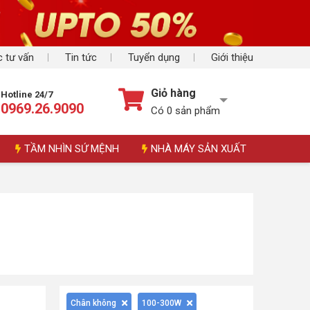
 tư vấn
Tin tức
Tuyển dụng
Giới thiệu
Giỏ hàng
Hotline 24/7
0969.26.9090
Có
0
sản phẩm
TẦM NHÌN SỨ MỆNH
NHÀ MÁY SẢN XUẤT
Chân không
100-300W