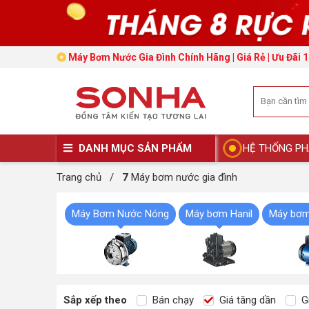
Máy Bơm Nước Gia Đình Chính Hãng | Giá Rẻ | Ưu Đãi 1
DANH MỤC SẢN PHẨM
HỆ THỐNG PH
Trang chủ
/
7
Máy bơm nước gia đình
Máy Bơm Nước Nóng
Máy bơm Hanil
Máy bơm
Sắp xếp theo
Bán chạy
Giá tăng dần
Gi