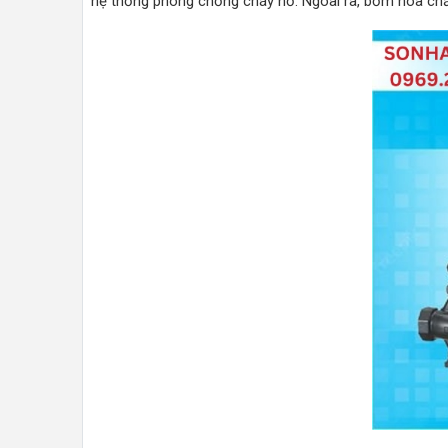
hệ thống phòng chống cháy nổ. Ngoài ra, bơm hóa chất