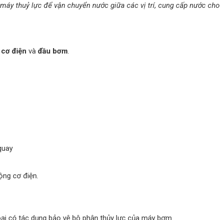
áy thuỷ lực để vận chuyển nước giữa các vị trí, cung cấp nước cho
 cơ điện
và
đầu bơm
.
quay
ộng cơ điện.
oại có tác dụng bảo vệ bộ phận thủy lực của máy bơm.