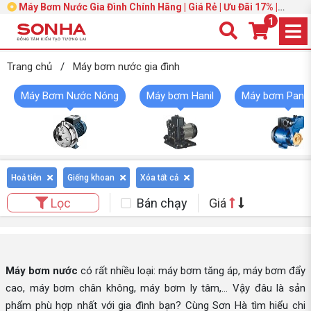
Máy Bơm Nước Gia Đình Chính Hãng | Giá Rẻ | Ưu Đãi 17% |
Trang 2
1
Trang chủ
/
Máy bơm nước gia đình
Máy Bơm Nước Nóng
Máy bơm Hanil
Máy bơm Pana
Hoả tiễn
Giếng khoan
Xóa tất cả
Bán chạy
Giá
Lọc
Máy bơm nước
có rất nhiều loại: máy bơm tăng áp, máy bơm đẩy
cao, máy bơm chân không, máy bơm ly tâm,... Vậy đâu là sản
phẩm phù hợp nhất với gia đình bạn? Cùng Sơn Hà tìm hiểu chi