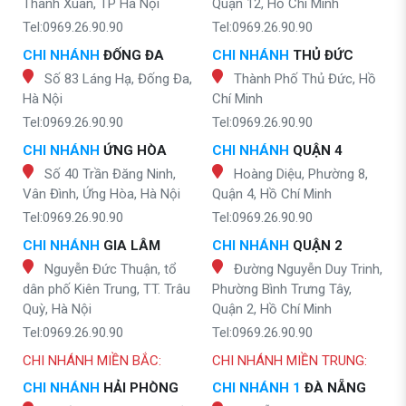
Thanh Xuân, TP Hà Nội
Quận 12, Hồ Chí Minh
Tel:0969.26.90.90
Tel:0969.26.90.90
CHI NHÁNH
ĐỐNG ĐA
CHI NHÁNH
THỦ ĐỨC
Số 83 Láng Hạ, Đống Đa,
Thành Phố Thủ Đức, Hồ
Hà Nội
Chí Minh
Tel:0969.26.90.90
Tel:0969.26.90.90
CHI NHÁNH
ỨNG HÒA
CHI NHÁNH
QUẬN 4
Số 40 Trần Đăng Ninh,
Hoàng Diệu, Phường 8,
Vân Đình, Ứng Hòa, Hà Nội
Quận 4, Hồ Chí Minh
Tel:0969.26.90.90
Tel:0969.26.90.90
CHI NHÁNH
GIA LÂM
CHI NHÁNH
QUẬN 2
Nguyễn Đức Thuận, tổ
Đường Nguyễn Duy Trinh,
dân phố Kiên Trung, TT. Trâu
Phường Bình Trưng Tây,
Quỳ, Hà Nội
Quận 2, Hồ Chí Minh
Tel:0969.26.90.90
Tel:0969.26.90.90
CHI NHÁNH MIỀN BẮC:
CHI NHÁNH MIỀN TRUNG:
CHI NHÁNH
HẢI PHÒNG
CHI NHÁNH 1
ĐÀ NẴNG