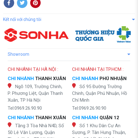
Kết nối với chúng tôi
Showroom
CHI NHÁNH TẠI HÀ NỘI :
CHI NHÁNH TẠI TP.HCM :
CHI NHÁNH
THANH XUÂN
CHI NHÁNH
PHÚ NHUẬN
Ngõ 109, Trường Chinh,
Số 95 Đường Trường
P. Phương Liệt, Quận Thanh
Chinh, Quận Phú Nhuận, Hồ
Xuân, TP Hà Nội
Chí Minh
Tel:0969.26.90.90
Tel:0969.26.90.90
CHI NHÁNH
THANH XUÂN
CHI NHÁNH
QUẬN 12
Tầng 3 Tòa Nhà N4D, Số
Số 1 Khu Dân Cư An
50 Lê Văn Lương, Quận
Sương, P. Tân Hưng Thuận,