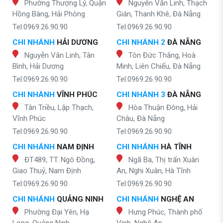
Phường Thượng Lý, Quận
Nguyễn Văn Linh, Thạch
Hồng Bàng, Hải Phòng
Gián, Thanh Khê, Đà Nẵng
Tel:0969.26.90.90
Tel:0969.26.90.90
CHI NHÁNH
HẢI DƯƠNG
CHI NHÁNH 2
ĐÀ NẴNG
Nguyễn Văn Linh, Tân
Tôn Đức Thắng, Hoà
Bình, Hải Dương
Minh, Liên Chiểu, Đà Nẵng
Tel:0969.26.90.90
Tel:0969.26.90.90
CHI NHÁNH
VĨNH PHÚC
CHI NHÁNH 3
ĐÀ NẴNG
Tân Triều, Lập Thạch,
Hòa Thuận Đông, Hải
Vĩnh Phúc
Châu, Đà Nẵng
Tel:0969.26.90.90
Tel:0969.26.90.90
CHI NHÁNH
NAM ĐỊNH
CHI NHÁNH
HÀ TĨNH
ĐT489, TT. Ngô Đồng,
Ngã Ba, Thị trấn Xuân
Giao Thuỷ, Nam Định
An, Nghi Xuân, Hà Tĩnh
Tel:0969.26.90.90
Tel:0969.26.90.90
CHI NHÁNH
QUẢNG NINH
CHI NHÁNH
NGHỆ AN
Phường Đại Yên, Hạ
Hưng Phúc, Thành phố