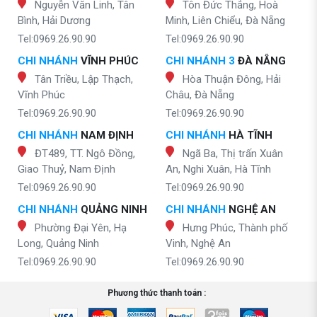
Nguyễn Văn Linh, Tân
Tôn Đức Thắng, Hoà
Bình, Hải Dương
Minh, Liên Chiểu, Đà Nẵng
Tel:0969.26.90.90
Tel:0969.26.90.90
CHI NHÁNH
VĨNH PHÚC
CHI NHÁNH 3
ĐÀ NẴNG
Tân Triều, Lập Thạch,
Hòa Thuận Đông, Hải
Vĩnh Phúc
Châu, Đà Nẵng
Tel:0969.26.90.90
Tel:0969.26.90.90
CHI NHÁNH
NAM ĐỊNH
CHI NHÁNH
HÀ TĨNH
ĐT489, TT. Ngô Đồng,
Ngã Ba, Thị trấn Xuân
Giao Thuỷ, Nam Định
An, Nghi Xuân, Hà Tĩnh
Tel:0969.26.90.90
Tel:0969.26.90.90
CHI NHÁNH
QUẢNG NINH
CHI NHÁNH
NGHỆ AN
Phường Đại Yên, Hạ
Hưng Phúc, Thành phố
Long, Quảng Ninh
Vinh, Nghệ An
Tel:0969.26.90.90
Tel:0969.26.90.90
Phương thức thanh toán :