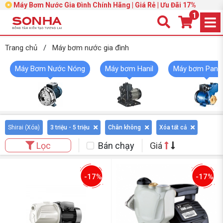
Máy Bơm Nước Gia Đình Chính Hãng | Giá Rẻ | Ưu Đãi 17%
1
Trang chủ
/
Máy bơm nước gia đình
Máy Bơm Nước Nóng
Máy bơm Hanil
Máy bơm Pana
Shirai (
Xóa
)
3 triệu - 5 triệu
Chân không
Xóa tất cả
Bán chạy
Giá
Lọc
-17%
-17%