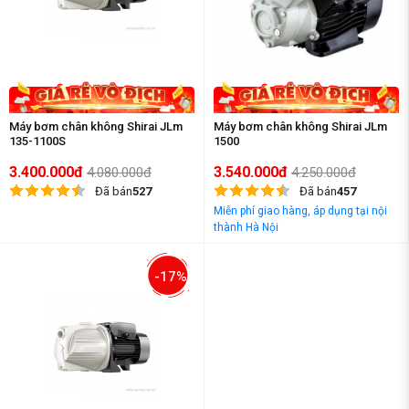
Máy bơm chân không Shirai JLm
Máy bơm chân không Shirai JLm
135-1100S
1500
3.400.000đ
3.540.000đ
4.080.000đ
4.250.000đ
Đã bán
527
Đã bán
457
Miễn phí giao hàng, áp dụng tại nội
thành Hà Nội
-17%