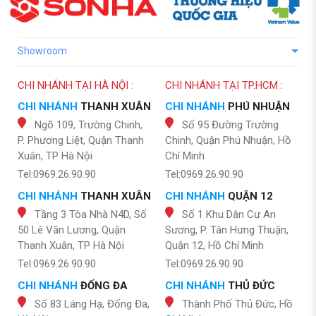
Showroom
CHI NHÁNH TẠI HÀ NỘI :
CHI NHÁNH TẠI TP.HCM :
CHI NHÁNH
THANH XUÂN
CHI NHÁNH
PHÚ NHUẬN
Ngõ 109, Trường Chinh,
Số 95 Đường Trường
P. Phương Liệt, Quận Thanh
Chinh, Quận Phú Nhuận, Hồ
Xuân, TP Hà Nội
Chí Minh
Tel:0969.26.90.90
Tel:0969.26.90.90
CHI NHÁNH
THANH XUÂN
CHI NHÁNH
QUẬN 12
Tầng 3 Tòa Nhà N4D, Số
Số 1 Khu Dân Cư An
50 Lê Văn Lương, Quận
Sương, P. Tân Hưng Thuận,
Thanh Xuân, TP Hà Nội
Quận 12, Hồ Chí Minh
Tel:0969.26.90.90
Tel:0969.26.90.90
CHI NHÁNH
ĐỐNG ĐA
CHI NHÁNH
THỦ ĐỨC
Số 83 Láng Hạ, Đống Đa,
Thành Phố Thủ Đức, Hồ