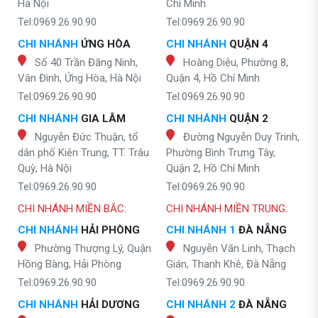
Hà Nội
Chí Minh
Tel:0969.26.90.90
Tel:0969.26.90.90
CHI NHÁNH
ỨNG HÒA
CHI NHÁNH
QUẬN 4
Số 40 Trần Đăng Ninh,
Hoàng Diệu, Phường 8,
Vân Đình, Ứng Hòa, Hà Nội
Quận 4, Hồ Chí Minh
Tel:0969.26.90.90
Tel:0969.26.90.90
CHI NHÁNH
GIA LÂM
CHI NHÁNH
QUẬN 2
Nguyễn Đức Thuận, tổ
Đường Nguyễn Duy Trinh,
dân phố Kiên Trung, TT. Trâu
Phường Bình Trưng Tây,
Quỳ, Hà Nội
Quận 2, Hồ Chí Minh
Tel:0969.26.90.90
Tel:0969.26.90.90
CHI NHÁNH MIỀN BẮC:
CHI NHÁNH MIỀN TRUNG:
CHI NHÁNH
HẢI PHÒNG
CHI NHÁNH 1
ĐÀ NẴNG
Phường Thượng Lý, Quận
Nguyễn Văn Linh, Thạch
Hồng Bàng, Hải Phòng
Gián, Thanh Khê, Đà Nẵng
Tel:0969.26.90.90
Tel:0969.26.90.90
CHI NHÁNH
HẢI DƯƠNG
CHI NHÁNH 2
ĐÀ NẴNG