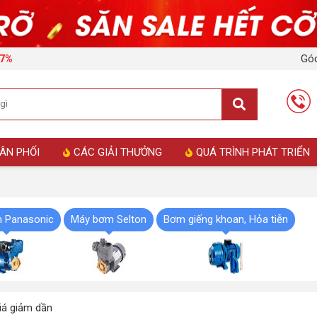
Góc
17%
ÂN PHỐI
CÁC GIẢI THƯỞNG
QUÁ TRÌNH PHÁT TRIỂN
 Panasonic
Máy bơm Selton
Bơm giếng khoan, Hỏa tiễn
á giảm dần