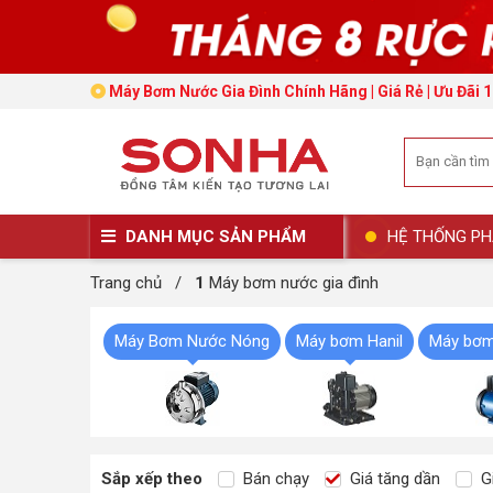
Máy Bơm Nước Gia Đình Chính Hãng | Giá Rẻ | Ưu Đãi 
DANH MỤC SẢN PHẨM
HỆ THỐNG PH
Trang chủ
/
1
Máy bơm nước gia đình
Máy Bơm Nước Nóng
Máy bơm Hanil
Máy bơm
Sắp xếp theo
Bán chạy
Giá tăng dần
Gi