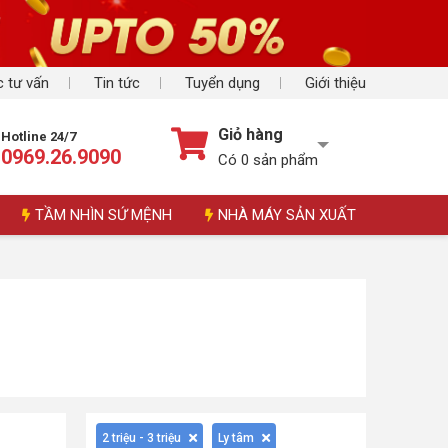
 tư vấn
Tin tức
Tuyển dụng
Giới thiệu
Giỏ hàng
Hotline 24/7
0969.26.9090
Có
0
sản phẩm
TẦM NHÌN SỨ MỆNH
NHÀ MÁY SẢN XUẤT
2 triệu - 3 triệu
Ly tâm