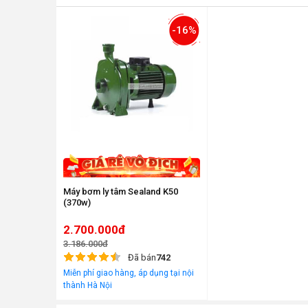
-16%
Máy bơm ly tâm Sealand K50
(370w)
2.700.000đ
3.186.000đ
Đã bán
742
Miễn phí giao hàng, áp dụng tại nội
thành Hà Nội