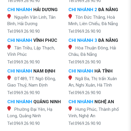
Tel:0969.26.90.90
Tel:0969.26.90.90
CHI NHÁNH
HẢI DƯƠNG
CHI NHÁNH 2
ĐÀ NẴNG
Nguyễn Văn Linh, Tân
Tôn Đức Thắng, Hoà
Bình, Hải Dương
Minh, Liên Chiểu, Đà Nẵng
Tel:0969.26.90.90
Tel:0969.26.90.90
CHI NHÁNH
VĨNH PHÚC
CHI NHÁNH 3
ĐÀ NẴNG
Tân Triều, Lập Thạch,
Hòa Thuận Đông, Hải
Vĩnh Phúc
Châu, Đà Nẵng
Tel:0969.26.90.90
Tel:0969.26.90.90
CHI NHÁNH
NAM ĐỊNH
CHI NHÁNH
HÀ TĨNH
ĐT489, TT. Ngô Đồng,
Ngã Ba, Thị trấn Xuân
Giao Thuỷ, Nam Định
An, Nghi Xuân, Hà Tĩnh
Tel:0969.26.90.90
Tel:0969.26.90.90
CHI NHÁNH
QUẢNG NINH
CHI NHÁNH
NGHỆ AN
Phường Đại Yên, Hạ
Hưng Phúc, Thành phố
Long, Quảng Ninh
Vinh, Nghệ An
Tel:0969.26.90.90
Tel:0969.26.90.90