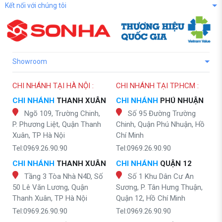
Kết nối với chúng tôi
Showroom
CHI NHÁNH TẠI HÀ NỘI :
CHI NHÁNH TẠI TP.HCM :
CHI NHÁNH
THANH XUÂN
CHI NHÁNH
PHÚ NHUẬN
Ngõ 109, Trường Chinh,
Số 95 Đường Trường
P. Phương Liệt, Quận Thanh
Chinh, Quận Phú Nhuận, Hồ
Xuân, TP Hà Nội
Chí Minh
Tel:0969.26.90.90
Tel:0969.26.90.90
CHI NHÁNH
THANH XUÂN
CHI NHÁNH
QUẬN 12
Tầng 3 Tòa Nhà N4D, Số
Số 1 Khu Dân Cư An
50 Lê Văn Lương, Quận
Sương, P. Tân Hưng Thuận,
Thanh Xuân, TP Hà Nội
Quận 12, Hồ Chí Minh
Tel:0969.26.90.90
Tel:0969.26.90.90