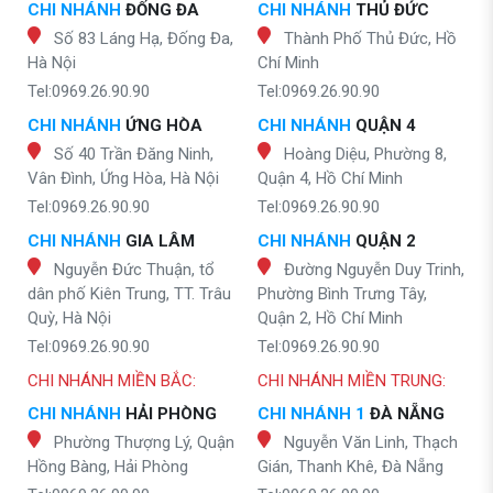
CHI NHÁNH
ĐỐNG ĐA
CHI NHÁNH
THỦ ĐỨC
Số 83 Láng Hạ, Đống Đa,
Thành Phố Thủ Đức, Hồ
Hà Nội
Chí Minh
Tel:0969.26.90.90
Tel:0969.26.90.90
CHI NHÁNH
ỨNG HÒA
CHI NHÁNH
QUẬN 4
Số 40 Trần Đăng Ninh,
Hoàng Diệu, Phường 8,
Vân Đình, Ứng Hòa, Hà Nội
Quận 4, Hồ Chí Minh
Tel:0969.26.90.90
Tel:0969.26.90.90
CHI NHÁNH
GIA LÂM
CHI NHÁNH
QUẬN 2
Nguyễn Đức Thuận, tổ
Đường Nguyễn Duy Trinh,
dân phố Kiên Trung, TT. Trâu
Phường Bình Trưng Tây,
Quỳ, Hà Nội
Quận 2, Hồ Chí Minh
Tel:0969.26.90.90
Tel:0969.26.90.90
CHI NHÁNH MIỀN BẮC:
CHI NHÁNH MIỀN TRUNG:
CHI NHÁNH
HẢI PHÒNG
CHI NHÁNH 1
ĐÀ NẴNG
Phường Thượng Lý, Quận
Nguyễn Văn Linh, Thạch
Hồng Bàng, Hải Phòng
Gián, Thanh Khê, Đà Nẵng