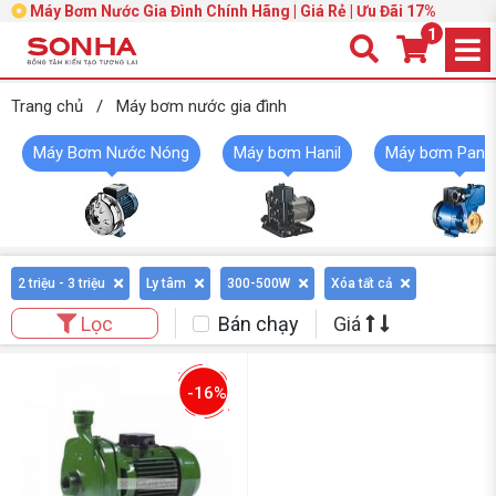
Máy Bơm Nước Gia Đình Chính Hãng | Giá Rẻ | Ưu Đãi 17%
1
Trang chủ
/
Máy bơm nước gia đình
Máy Bơm Nước Nóng
Máy bơm Hanil
Máy bơm Pana
2 triệu - 3 triệu
Ly tâm
300-500W
Xóa tất cả
Bán chạy
Giá
Lọc
-16%