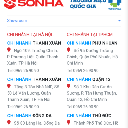
Showroom
CHI NHÁNH TẠI HÀ NỘI :
CHI NHÁNH TẠI TP.HCM :
CHI NHÁNH
THANH XUÂN
CHI NHÁNH
PHÚ NHUẬN
Ngõ 109, Trường Chinh,
Số 95 Đường Trường
P. Phương Liệt, Quận Thanh
Chinh, Quận Phú Nhuận, Hồ
Xuân, TP Hà Nội
Chí Minh
Tel:0969.26.90.90
Tel:0969.26.90.90
CHI NHÁNH
THANH XUÂN
CHI NHÁNH
QUẬN 12
Tầng 3 Tòa Nhà N4D, Số
Số 1 Khu Dân Cư An
50 Lê Văn Lương, Quận
Sương, P. Tân Hưng Thuận,
Thanh Xuân, TP Hà Nội
Quận 12, Hồ Chí Minh
Tel:0969.26.90.90
Tel:0969.26.90.90
CHI NHÁNH
ĐỐNG ĐA
CHI NHÁNH
THỦ ĐỨC
Số 83 Láng Hạ, Đống Đa,
Thành Phố Thủ Đức, Hồ