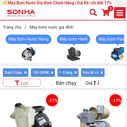
Máy Bơm Nước Gia Đình Chính Hãng | Giá Rẻ | Ưu Đãi 17%
1
Trang chủ
/
Máy bơm nước gia đình
Máy Bơm Nước Nóng
Máy bơm Hanil
Máy bơm Pana
Dưới 2 triệu
100-300W
1-3 tầng
Xóa tất cả
Bán chạy
Giá
Lọc
-17%
-17%