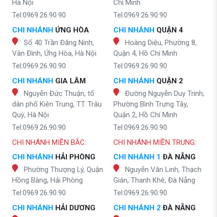
Hà Nội
Chí Minh
Tel:0969.26.90.90
Tel:0969.26.90.90
CHI NHÁNH
ỨNG HÒA
CHI NHÁNH
QUẬN 4
Số 40 Trần Đăng Ninh,
Hoàng Diệu, Phường 8,
Vân Đình, Ứng Hòa, Hà Nội
Quận 4, Hồ Chí Minh
Tel:0969.26.90.90
Tel:0969.26.90.90
CHI NHÁNH
GIA LÂM
CHI NHÁNH
QUẬN 2
Nguyễn Đức Thuận, tổ
Đường Nguyễn Duy Trinh,
dân phố Kiên Trung, TT. Trâu
Phường Bình Trưng Tây,
Quỳ, Hà Nội
Quận 2, Hồ Chí Minh
Tel:0969.26.90.90
Tel:0969.26.90.90
CHI NHÁNH MIỀN BẮC:
CHI NHÁNH MIỀN TRUNG:
CHI NHÁNH
HẢI PHÒNG
CHI NHÁNH 1
ĐÀ NẴNG
Phường Thượng Lý, Quận
Nguyễn Văn Linh, Thạch
Hồng Bàng, Hải Phòng
Gián, Thanh Khê, Đà Nẵng
Tel:0969.26.90.90
Tel:0969.26.90.90
CHI NHÁNH
HẢI DƯƠNG
CHI NHÁNH 2
ĐÀ NẴNG