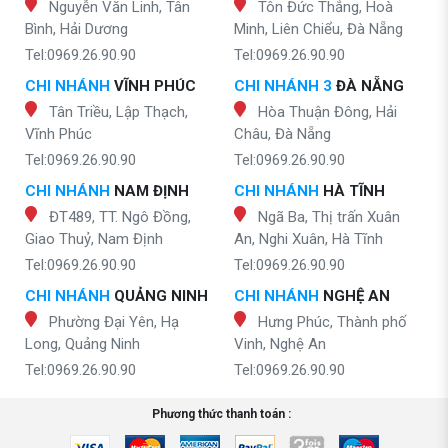
Nguyễn Văn Linh, Tân
Tôn Đức Thắng, Hoà
Bình, Hải Dương
Minh, Liên Chiểu, Đà Nẵng
Tel:0969.26.90.90
Tel:0969.26.90.90
CHI NHÁNH
VĨNH PHÚC
CHI NHÁNH 3
ĐÀ NẴNG
Tân Triều, Lập Thạch,
Hòa Thuận Đông, Hải
Vĩnh Phúc
Châu, Đà Nẵng
Tel:0969.26.90.90
Tel:0969.26.90.90
CHI NHÁNH
NAM ĐỊNH
CHI NHÁNH
HÀ TĨNH
ĐT489, TT. Ngô Đồng,
Ngã Ba, Thị trấn Xuân
Giao Thuỷ, Nam Định
An, Nghi Xuân, Hà Tĩnh
Tel:0969.26.90.90
Tel:0969.26.90.90
CHI NHÁNH
QUẢNG NINH
CHI NHÁNH
NGHỆ AN
Phường Đại Yên, Hạ
Hưng Phúc, Thành phố
Long, Quảng Ninh
Vinh, Nghệ An
Tel:0969.26.90.90
Tel:0969.26.90.90
Phương thức thanh toán :