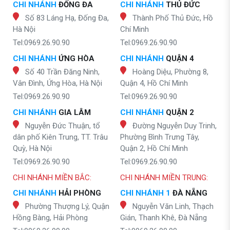
CHI NHÁNH
ĐỐNG ĐA
CHI NHÁNH
THỦ ĐỨC
Số 83 Láng Hạ, Đống Đa,
Thành Phố Thủ Đức, Hồ
Hà Nội
Chí Minh
Tel:0969.26.90.90
Tel:0969.26.90.90
CHI NHÁNH
ỨNG HÒA
CHI NHÁNH
QUẬN 4
Số 40 Trần Đăng Ninh,
Hoàng Diệu, Phường 8,
Vân Đình, Ứng Hòa, Hà Nội
Quận 4, Hồ Chí Minh
Tel:0969.26.90.90
Tel:0969.26.90.90
CHI NHÁNH
GIA LÂM
CHI NHÁNH
QUẬN 2
Nguyễn Đức Thuận, tổ
Đường Nguyễn Duy Trinh,
dân phố Kiên Trung, TT. Trâu
Phường Bình Trưng Tây,
Quỳ, Hà Nội
Quận 2, Hồ Chí Minh
Tel:0969.26.90.90
Tel:0969.26.90.90
CHI NHÁNH MIỀN BẮC:
CHI NHÁNH MIỀN TRUNG:
CHI NHÁNH
HẢI PHÒNG
CHI NHÁNH 1
ĐÀ NẴNG
Phường Thượng Lý, Quận
Nguyễn Văn Linh, Thạch
Hồng Bàng, Hải Phòng
Gián, Thanh Khê, Đà Nẵng