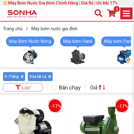
Máy Bơm Nước Gia Đình Chính Hãng | Giá Rẻ | Ưu Đãi 17%
1
Trang chủ
/
Máy bơm nước gia đình
Máy Bơm Nước Nóng
Máy bơm Hanil
Máy bơm Pana
5-7 tầng
Xóa tất cả
Bán chạy
Giá
Lọc
-17%
-17%