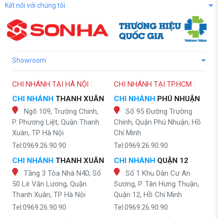
Kết nối với chúng tôi
Showroom
CHI NHÁNH TẠI HÀ NỘI :
CHI NHÁNH TẠI TP.HCM :
CHI NHÁNH
THANH XUÂN
CHI NHÁNH
PHÚ NHUẬN
Ngõ 109, Trường Chinh,
Số 95 Đường Trường
P. Phương Liệt, Quận Thanh
Chinh, Quận Phú Nhuận, Hồ
Xuân, TP Hà Nội
Chí Minh
Tel:0969.26.90.90
Tel:0969.26.90.90
CHI NHÁNH
THANH XUÂN
CHI NHÁNH
QUẬN 12
Tầng 3 Tòa Nhà N4D, Số
Số 1 Khu Dân Cư An
50 Lê Văn Lương, Quận
Sương, P. Tân Hưng Thuận,
Thanh Xuân, TP Hà Nội
Quận 12, Hồ Chí Minh
Tel:0969.26.90.90
Tel:0969.26.90.90