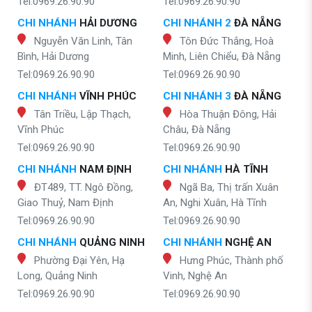
Tel:0969.26.90.90
Tel:0969.26.90.90
CHI NHÁNH
HẢI DƯƠNG
CHI NHÁNH 2
ĐÀ NẴNG
Nguyễn Văn Linh, Tân
Tôn Đức Thắng, Hoà
Bình, Hải Dương
Minh, Liên Chiểu, Đà Nẵng
Tel:0969.26.90.90
Tel:0969.26.90.90
CHI NHÁNH
VĨNH PHÚC
CHI NHÁNH 3
ĐÀ NẴNG
Tân Triều, Lập Thạch,
Hòa Thuận Đông, Hải
Vĩnh Phúc
Châu, Đà Nẵng
Tel:0969.26.90.90
Tel:0969.26.90.90
CHI NHÁNH
NAM ĐỊNH
CHI NHÁNH
HÀ TĨNH
ĐT489, TT. Ngô Đồng,
Ngã Ba, Thị trấn Xuân
Giao Thuỷ, Nam Định
An, Nghi Xuân, Hà Tĩnh
Tel:0969.26.90.90
Tel:0969.26.90.90
CHI NHÁNH
QUẢNG NINH
CHI NHÁNH
NGHỆ AN
Phường Đại Yên, Hạ
Hưng Phúc, Thành phố
Long, Quảng Ninh
Vinh, Nghệ An
Tel:0969.26.90.90
Tel:0969.26.90.90