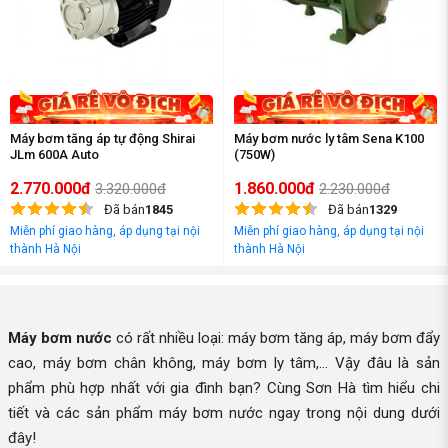
Máy bơm tăng áp tự động Shirai
Máy bơm nước ly tâm Sena K100
JLm 600A Auto
(750W)
2.770.000đ
1.860.000đ
3.320.000đ
2.230.000đ
Đã bán
1845
Đã bán
1329
Miễn phí giao hàng, áp dụng tại nội
Miễn phí giao hàng, áp dụng tại nội
thành Hà Nội
thành Hà Nội
Máy bơm nước
có rất nhiều loại: máy bơm tăng áp, máy bơm đẩy
cao, máy bơm chân không, máy bơm ly tâm,... Vậy đâu là sản
phẩm phù hợp nhất với gia đình bạn? Cùng Sơn Hà tìm hiểu chi
tiết và các sản phẩm máy bơm nước ngay trong nội dung dưới
đây!